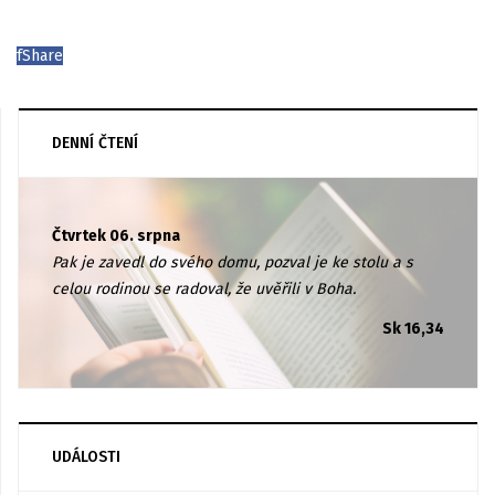
f
Share
DENNÍ ČTENÍ
Čtvrtek 06. srpna
Pak je zavedl do svého domu, pozval je ke stolu a s
celou rodinou se radoval, že uvěřili v Boha.
Sk 16,34
UDÁLOSTI