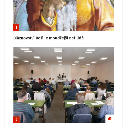
1
Bláznovství Boží je moudřejší než lidé
2