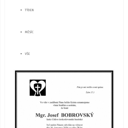
TÝDEN
MĚSÍC
VŠE