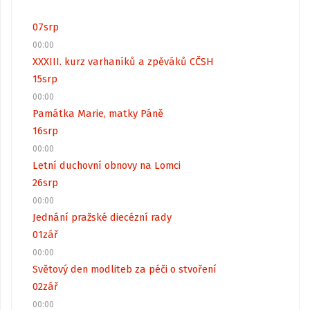
07
srp
00:00
XXXIII. kurz varhaníků a zpěváků CČSH
15
srp
00:00
Památka Marie, matky Páně
16
srp
00:00
Letní duchovní obnovy na Lomci
26
srp
00:00
Jednání pražské diecézní rady
01
zář
00:00
Světový den modliteb za péči o stvoření
02
zář
00:00