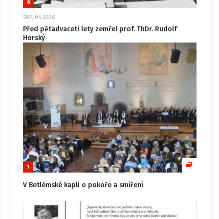
6
SRP, 04 2026
Před pětadvaceti lety zemřel prof. ThDr. Rudolf
Horský
1
V Betlémské kapli o pokoře a smíření