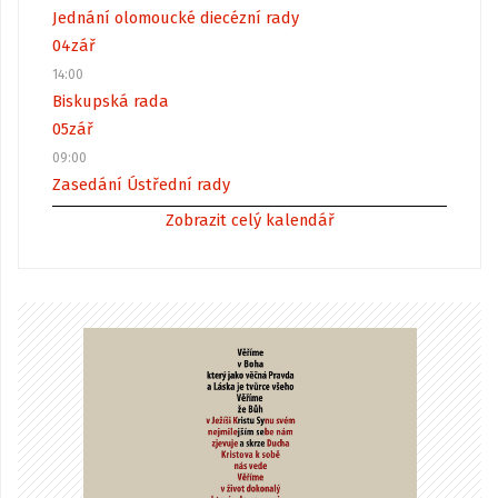
Jednání olomoucké diecézní rady
04
zář
14:00
Biskupská rada
05
zář
09:00
Zasedání Ústřední rady
Zobrazit celý kalendář