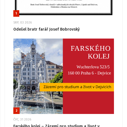
1
SRP, 03 2026
Odešel bratr farář Josef Bobrovský
2
ČVC, 31 2026
Farského kolej – Zázemí pro studium a život v