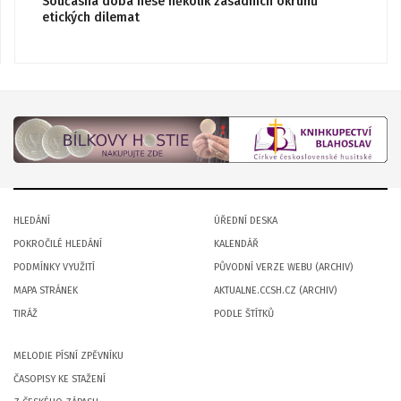
Současná doba nese několik zásadních okruhů
etických dilemat
HLEDÁNÍ
ÚŘEDNÍ DESKA
POKROČILÉ HLEDÁNÍ
KALENDÁŘ
PODMÍNKY VYUŽITÍ
PŮVODNÍ VERZE WEBU (ARCHIV)
MAPA STRÁNEK
AKTUALNE.CCSH.CZ (ARCHIV)
TIRÁŽ
PODLE ŠTÍTKŮ
MELODIE PÍSNÍ ZPĚVNÍKU
ČASOPISY KE STAŽENÍ