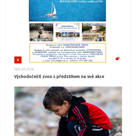
4
SRP, 05 2026
Východočeští zvou s předstihem na své akce