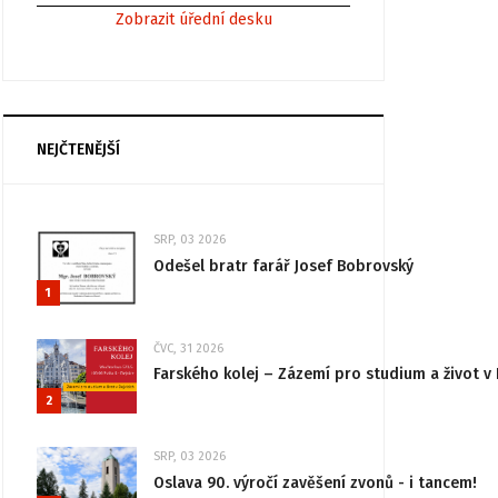
Zobrazit úřední desku
NEJČTENĚJŠÍ
SRP, 03 2026
Odešel bratr farář Josef Bobrovský
1
ČVC, 31 2026
Farského kolej – Zázemí pro studium a život v 
2
SRP, 03 2026
Oslava 90. výročí zavěšení zvonů - i tancem!