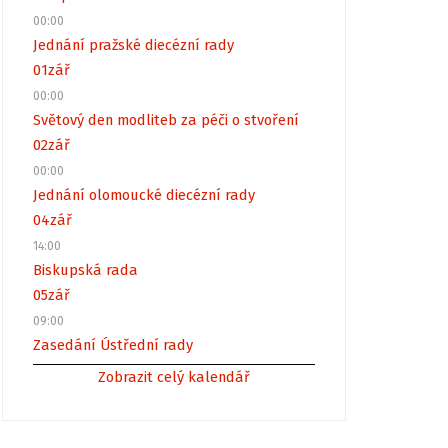
00:00
Jednání pražské diecézní rady
01
zář
00:00
Světový den modliteb za péči o stvoření
02
zář
00:00
Jednání olomoucké diecézní rady
04
zář
14:00
Biskupská rada
05
zář
09:00
Zasedání Ústřední rady
Zobrazit celý kalendář