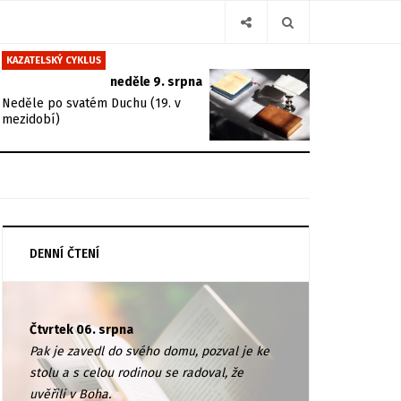
KAZATELSKÝ CYKLUS
neděle 9. srpna
Neděle po svatém Duchu (19. v
mezidobí)
DENNÍ ČTENÍ
Čtvrtek 06. srpna
Pak je zavedl do svého domu, pozval je ke
stolu a s celou rodinou se radoval, že
uvěřili v Boha.