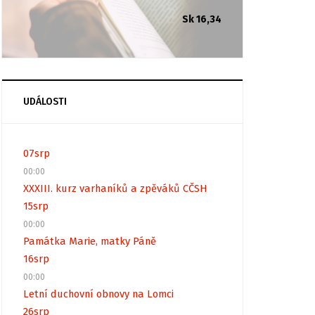
Sk 16,34
UDÁLOSTI
07
srp
00:00
XXXIII. kurz varhaníků a zpěváků CČSH
15
srp
00:00
Památka Marie, matky Páně
16
srp
00:00
Letní duchovní obnovy na Lomci
26
srp