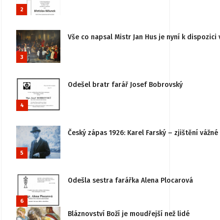
2
Vše co napsal Mistr Jan Hus je nyní k dispozici 
3
Odešel bratr farář Josef Bobrovský
4
Český zápas 1926: Karel Farský – zjištění vážn
5
Odešla sestra farářka Alena Plocarová
6
Bláznovství Boží je moudřejší než lidé