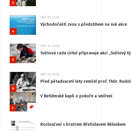
3
SRP, 05 2026
Východočeští zvou s předstihem na své akce
4
SRP, 03 2026
Světová rada církví připravuje akci „Světový tý
5
SRP, 04 2026
Před pětadvaceti lety zemřel prof. ThDr. Rudo
6
V Betlémské kapli o pokoře a smíření
1
Rozloučení s bratrem Břetislavem Bělunkem