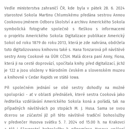
Vedle ministerstva zahraničí ČR, kde byla v pátek 28. 6. 2024
starostovi Sokola Martinu Chlumskému předána sestrou Annou
Cookovou jménem Odboru školství a archivu Amerického Sokola
symbolická fotografie společně s fleškou s informacemi
o projektu Amerického Sokola: Digitalizace publikace Americký
Sokol od roku 1879 do roku 2013, která je zde nahrána, obdržela
tuto digitalizovanou knihovnu také s. Hana Tonzarová při návštěvě
sestry Anny Cookové na ÚÚR CČSH. Malá dcera paní Anny, Fiona,
která ji na cestě doprovází, spočítala knihy před digitalizací, jichž
je 122 a jsou uloženy v Národním českém a slovenském muzeu
a knihovně v Cedar Rapids ve státě Iowa.
Při společném jednání se obě sestry dohodly na možné
spolupráci - ať v oblasti přednášek, které sestra Cooková jako
ředitelka vzdělávání Amerického Sokola koná a pořádá, tak na
případných návštěvách po stopách M. J. Husa. Sama se svou
dcerou se zúčastní již při této návštěvě tradiční bohoslužby
v předvečer Husova svátku 5. 7. 2024 od 15.00 h. na Krakovci