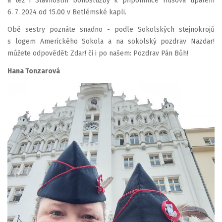
a též i Slavnostní bohoslužby k připomínce Husova upálení
6. 7. 2024 od 15.00 v Betlémské kapli.
Obě sestry poznáte snadno - podle Sokolských stejnokrojů
s logem Amerického Sokola a na sokolský pozdrav Nazdar!
můžete odpovědět: Zdar! či i po našem: Pozdrav Pán Bůh!
Hana Tonzarová