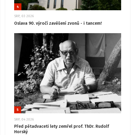
4
SRP, 03 2026
Oslava 90. výročí zavěšení zvonů - i tancem!
5
SRP, 04 2026
Před pětadvaceti lety zemřel prof. ThDr. Rudolf
Horský