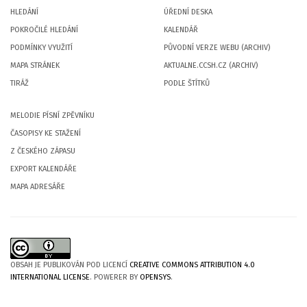
HLEDÁNÍ
ÚŘEDNÍ DESKA
POKROČILÉ HLEDÁNÍ
KALENDÁŘ
PODMÍNKY VYUŽITÍ
PŮVODNÍ VERZE WEBU (ARCHIV)
MAPA STRÁNEK
AKTUALNE.CCSH.CZ (ARCHIV)
TIRÁŽ
PODLE ŠTÍTKŮ
MELODIE PÍSNÍ ZPĚVNÍKU
ČASOPISY KE STAŽENÍ
Z ČESKÉHO ZÁPASU
EXPORT KALENDÁŘE
MAPA ADRESÁŘE
OBSAH JE PUBLIKOVÁN POD LICENCÍ
CREATIVE COMMONS ATTRIBUTION 4.0
INTERNATIONAL LICENSE
. POWERER BY
OPENSYS
.