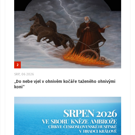
2
SRP, 06 2026
„Do nebe vjel v ohnivém kočáře taženého ohnivými
koni“