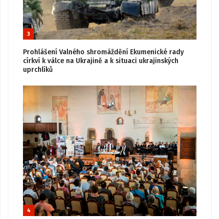
3
Prohlášení Valného shromáždění Ekumenické rady
církví k válce na Ukrajině a k situaci ukrajinských
uprchlíků
4