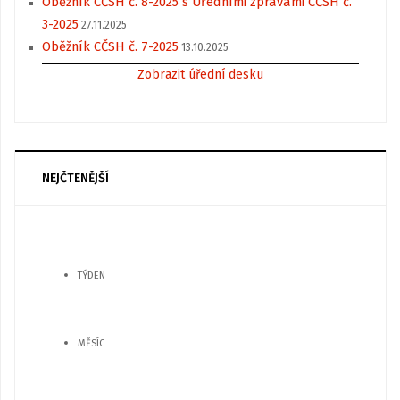
Oběžník CČSH č. 8-2025 s Úředními zprávami CČSH č.
3-2025
27.11.2025
Oběžník CČSH č. 7-2025
13.10.2025
Zobrazit úřední desku
NEJČTENĚJŠÍ
TÝDEN
MĚSÍC