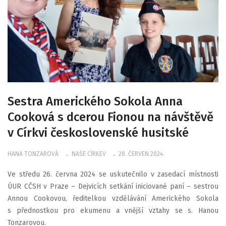
Sestra Amerického Sokola Anna
Cooková s dcerou Fionou na návštěvě
v Církvi československé husitské
HANA TONZAROVÁ
NAŠE CÍRKEV
28. ČERVEN 2024
Ve středu 26. června 2024 se uskutečnilo v zasedací místnosti
ÚUR CČSH v Praze – Dejvicích setkání iniciované paní – sestrou
Annou Cookovou, ředitelkou vzdělávání Amerického Sokola
s přednostkou pro ekumenu a vnější vztahy se s. Hanou
Tonzarovou.