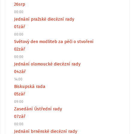
26
srp
00:00
Jednání pražské diecézní rady
01
zář
00:00
Světový den modliteb za péči o stvoření
02
zář
00:00
Jednání olomoucké diecézní rady
04
zář
14:00
Biskupská rada
05
zář
09:00
Zasedání Ústřední rady
07
zář
00:00
Jednání brněnské diecézní rady