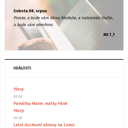
Sobota 08. srpna
Proste, a bude vám dáno; hledejte, a naleznete; tlučte,
a bude vám otevřeno.
Mt 7,7
UDÁLOSTI
15
srp
00:00
Památka Marie, matky Páně
16
srp
00:00
Letní duchovní obnovy na Lomci