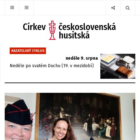
KAZATELSKÝ CYKLUS
neděle 9. srpna
Neděle po svatém Duchu (19. v mezidobí)