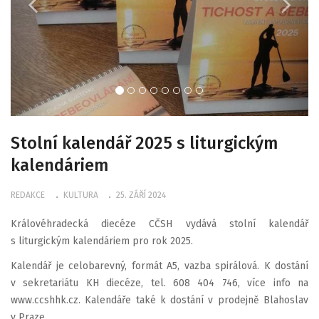
Stolní kalendář 2025 s liturgickým
kalendáriem
REDAKCE
KULTURA
25. ZÁŘÍ 2024
Královéhradecká diecéze CČSH vydává stolní kalendář
s liturgickým kalendáriem pro rok 2025.
Kalendář je celobarevný, formát A5, vazba spirálová. K dostání
v sekretariátu KH diecéze, tel. 608 404 746, více info na
www.ccshhk.cz. Kalendáře také k dostání v prodejně Blahoslav
v Praze.