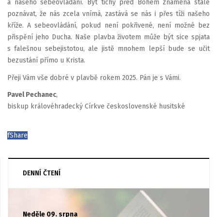
a našeho sebeovládání. Být tichý před Bohem znamená stále
poznávat, že nás zcela vnímá, zastává se nás i přes tíži našeho
kříže. A sebeovládání, pokud není pokřivené, není možné bez
přispění jeho Ducha. Naše plavba životem může být sice spjata
s falešnou sebejistotou, ale jistě mnohem lepší bude se učit
bezustání přímo u Krista.
Přeji Vám vše dobré v plavbě rokem 2025. Pán je s Vámi.
Pavel Pechanec
,
biskup královéhradecký Církve československé husitské
f
Share
DENNÍ ČTENÍ
Neděle 09. srpna