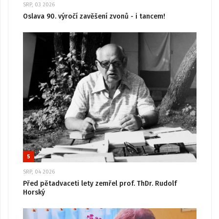
SRP, 03 2026
Oslava 90. výročí zavěšení zvonů - i tancem!
5
SRP, 04 2026
Před pětadvaceti lety zemřel prof. ThDr. Rudolf
Horský