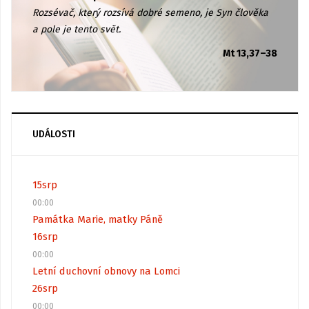
Rozsévač, který rozsívá dobré semeno, je Syn člověka
a pole je tento svět.
Mt 13,37–38
UDÁLOSTI
15
srp
00:00
Památka Marie, matky Páně
16
srp
00:00
Letní duchovní obnovy na Lomci
26
srp
00:00