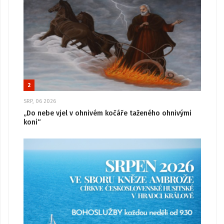
2
SRP, 06 2026
„Do nebe vjel v ohnivém kočáře taženého ohnivými
koni“