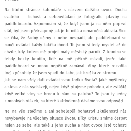
Na titulní stránce kalendáře s názvem dalšího ovoce Ducha
svatého – tichost a sebeovládání je fotografie plavby na
paddleboardu. Vzpomínám si, že když jsem já na něm poprvé
stál, byl jsem překvapený, jak je to milá a nenáročná aktivita. Sice
se říká, že žádný učený z nebe nespadl, ale paddleboard se
naučí ovládat každý takřka ihned. To jsem si tedy myslel až do
chvíle, kdy kolem mě projel malý městský parník. Z komína se
tehdy hezky kouřilo, lidé na mě pěkně mávali, jenže také
paddleboard se mnou nepěkně zamával. Vlny, které rozvířila
loď, způsobily, že jsem spadl do Labe, jak hruška ze stromu.
Jak se nám vždy daří ovládat svou loďku života? Jaké myšlenky
a slova z nás vycházejí, nejen když plujeme pohodou, ale zvláště
když velké vlny se hrnou k nám na palubu? To jsou ty jedny
z mnohých otázek, na které každodenně dáváme svou odpověď.
Ne na vše stačíme a ani sebelepší bohatství zkušeností nás
nevybavuje na všechny situace života. Díky Kristu smíme čerpat
nejen ze sebe, ale také z jeho Ducha a nést ovoce jisté tichosti