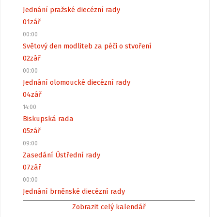
Jednání pražské diecézní rady
01
zář
00:00
Světový den modliteb za péči o stvoření
02
zář
00:00
Jednání olomoucké diecézní rady
04
zář
14:00
Biskupská rada
05
zář
09:00
Zasedání Ústřední rady
07
zář
00:00
Jednání brněnské diecézní rady
Zobrazit celý kalendář