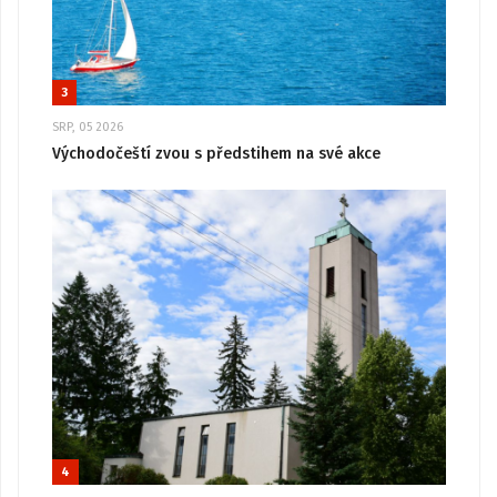
3
SRP, 05 2026
Východočeští zvou s předstihem na své akce
4