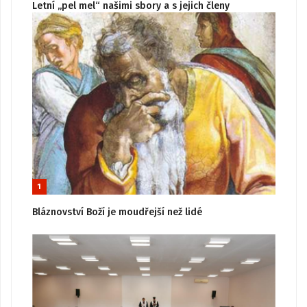
Letní „pel mel“ našimi sbory a s jejich členy
1
Bláznovství Boží je moudřejší než lidé