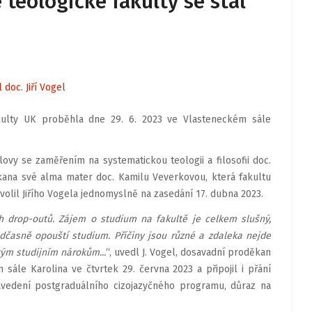
eologické fakulty se stal
doc. Jiří Vogel
kulty UK proběhla dne 29. 6. 2023 ve Vlasteneckém sále
lovy se zaměřením na systematickou teologii a filosofii doc.
děkana své alma mater doc. Kamilu Veverkovou, která fakultu
olil Jiřího Vogela jednomyslně na zasedání 17. dubna 2023.
ch drop-outů. Zájem o studium na fakultě je celkem slušný,
časně opouští studium. Příčiny jsou různé a zdaleka nejde
kým studijním nárokům...
“, uvedl J. Vogel, dosavadní proděkan
m sále Karolina ve čtvrtek 29. června 2023 a připojil i přání
 zavedení postgraduálního cizojazyčného programu, důraz na