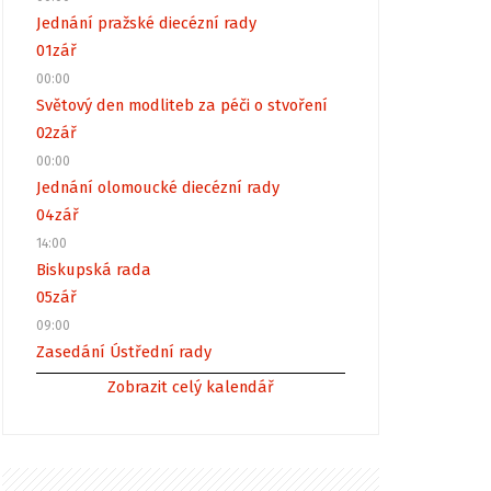
Jednání pražské diecézní rady
01
zář
00:00
Světový den modliteb za péči o stvoření
02
zář
00:00
Jednání olomoucké diecézní rady
04
zář
14:00
Biskupská rada
05
zář
09:00
Zasedání Ústřední rady
Zobrazit celý kalendář