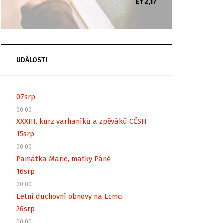
Ef 2,17
UDÁLOSTI
07
srp
00:00
XXXIII. kurz varhaníků a zpěváků CČSH
15
srp
00:00
Památka Marie, matky Páně
16
srp
00:00
Letní duchovní obnovy na Lomci
26
srp
00:00