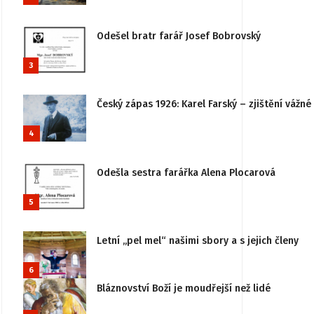
Odešel bratr farář Josef Bobrovský
3
Český zápas 1926: Karel Farský – zjištění vážn
4
Odešla sestra farářka Alena Plocarová
5
Letní „pel mel“ našimi sbory a s jejich členy
6
Bláznovství Boží je moudřejší než lidé