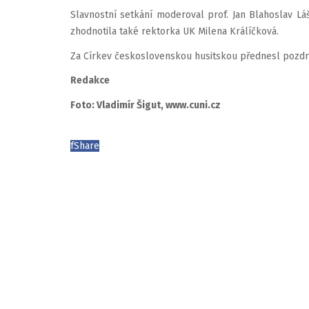
Slavnostní setkání moderoval prof. Jan Blahoslav Lá
zhodnotila také rektorka UK Milena Králíčková.
Za Církev československou husitskou přednesl pozdra
Redakce
Foto: Vladimír Šigut, www.cuni.cz
f
Share