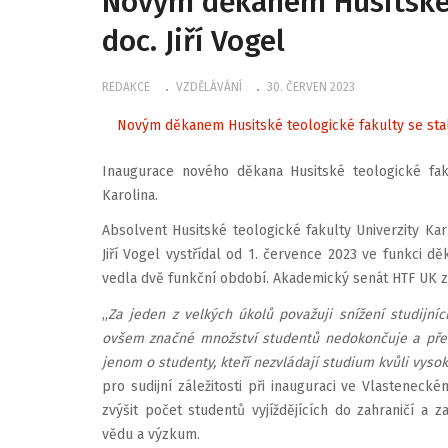
Novým děkanem Husitské t
doc. Jiří Vogel
REDAKCE
VZDĚLÁVÁNÍ
30. ČERVEN 2023
Novým děkanem Husitské teologické fakulty se stal 
Inaugurace nového děkana Husitské teologické fa
Karolina.
Absolvent Husitské teologické fakulty Univerzity Kar
Jiří Vogel vystřídal od 1. července 2023 ve funkci 
vedla dvě funkční období. Akademický senát HTF UK zv
„
Za jeden z velkých úkolů považuji snížení studijní
ovšem značné množství studentů nedokončuje a před
jenom o studenty, kteří nezvládají studium kvůli vyso
pro sudijní záležitosti při inauguraci ve Vlastenecké
zvýšit počet studentů vyjíždějících do zahraničí a
vědu a výzkum.