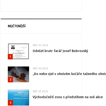
NEJČTENĚJŠÍ
SRP, 03 2026
Odešel bratr farář Josef Bobrovský
1
SRP, 06 2026
„Do nebe vjel v ohnivém kočáře taženého ohni
2
SRP, 05 2026
Východočeští zvou s předstihem na své akce
3