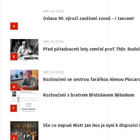
SRP, 03 2026
Oslava 90. výročí zavěšení zvonů - i tancem!
4
SRP, 04 2026
Před pětadvaceti lety zemřel prof. ThDr. Rudo
5
SRP, 04 2026
Rozloučení se sestrou farářkou Alenou Plocar
6
Rozloučení s bratrem Břetislavem Bělunkem
1
Vše co napsal Mistr Jan Hus je nyní k dispozici 
2