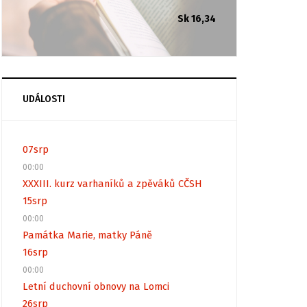
Sk 16,34
UDÁLOSTI
07
srp
00:00
XXXIII. kurz varhaníků a zpěváků CČSH
15
srp
00:00
Památka Marie, matky Páně
16
srp
00:00
Letní duchovní obnovy na Lomci
26
srp