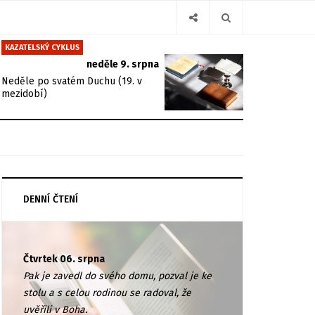
KAZATELSKÝ CYKLUS
neděle 9. srpna
Neděle po svatém Duchu (19. v
mezidobí)
DENNÍ ČTENÍ
Čtvrtek 06. srpna
Pak je zavedl do svého domu, pozval je ke
stolu a s celou rodinou se radoval, že
uvěřili v Boha.