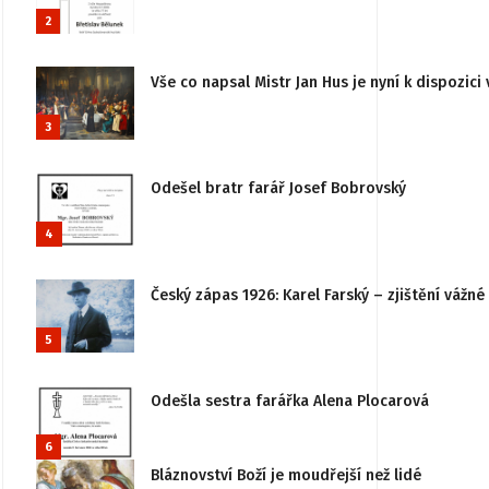
2
Vše co napsal Mistr Jan Hus je nyní k dispozici 
3
Odešel bratr farář Josef Bobrovský
4
Český zápas 1926: Karel Farský – zjištění vážn
5
Odešla sestra farářka Alena Plocarová
6
Bláznovství Boží je moudřejší než lidé