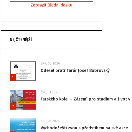
Zobrazit úřední desku
NEJČTENĚJŠÍ
SRP, 03 2026
Odešel bratr farář Josef Bobrovský
1
ČVC, 31 2026
Farského kolej – Zázemí pro studium a život v 
2
SRP, 05 2026
Východočeští zvou s předstihem na své akce