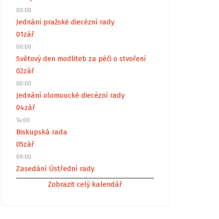
00:00
Jednání pražské diecézní rady
01
zář
00:00
Světový den modliteb za péči o stvoření
02
zář
00:00
Jednání olomoucké diecézní rady
04
zář
14:00
Biskupská rada
05
zář
09:00
Zasedání Ústřední rady
Zobrazit celý kalendář