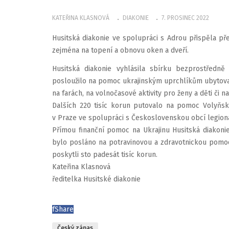
KATEŘINA KLASNOVÁ
DIAKONIE
7. PROSINEC 2022
Husitská diakonie ve spolupráci s Adrou přispěla př
zejména na topení a obnovu oken a dveří.
Husitská diakonie vyhlásila sbírku bezprostředně
posloužilo na pomoc ukrajinským uprchlíkům ubytov
na farách, na volnočasové aktivity pro ženy a děti či n
Dalších 220 tisíc korun putovalo na pomoc Volyň
v Praze ve spolupráci s Československou obcí legion
Přímou finanční pomoc na Ukrajinu Husitská diakonie
bylo posláno na potravinovou a zdravotnickou pomo
poskytli sto padesát tisíc korun.
Kateřina Klasnová
ředitelka Husitské diakonie
f
Share
Český zápas