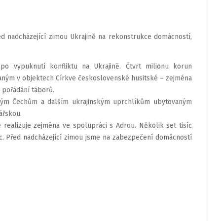
ed nadcházející zimou Ukrajině na rekonstrukce domácností,
 po vypuknutí konfliktu na Ukrajině. Čtvrt milionu korun
aným v objektech Církve československé husitské – zejména
a pořádání táborů.
ským Čechům a dalším ukrajinským uprchlíkům ubytovaným
ářskou.
 realizuje zejména ve spolupráci s Adrou. Několik set tisíc
c. Před nadcházející zimou jsme na zabezpečení domácností