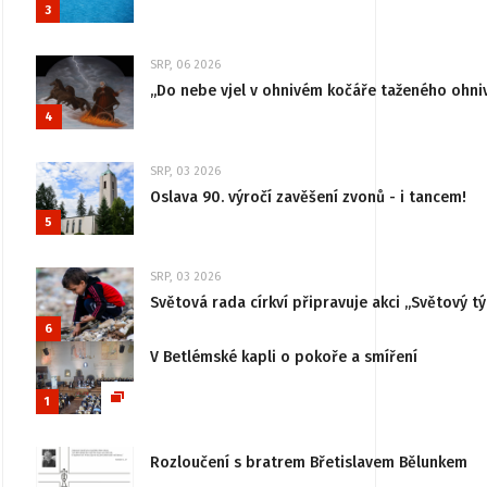
3
SRP, 06 2026
„Do nebe vjel v ohnivém kočáře taženého ohni
4
SRP, 03 2026
Oslava 90. výročí zavěšení zvonů - i tancem!
5
SRP, 03 2026
Světová rada církví připravuje akci „Světový tý
6
V Betlémské kapli o pokoře a smíření
1
Rozloučení s bratrem Břetislavem Bělunkem