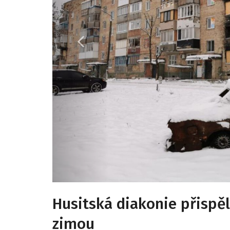
Husitská diakonie přispě
zimou