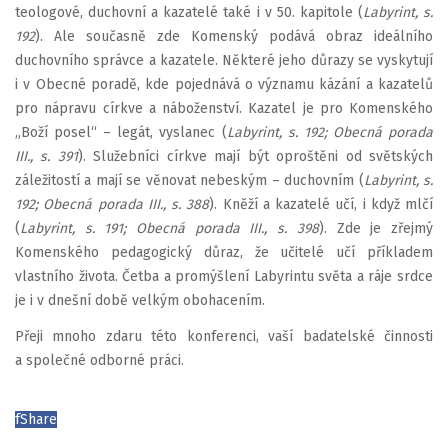
teologové, duchovní a kazatelé také i v 50. kapitole (
Labyrint, s.
192
). Ale současně zde Komenský podává obraz ideálního
duchovního správce a kazatele. Některé jeho důrazy se vyskytují
i v Obecné poradě, kde pojednává o významu kázání a kazatelů
pro nápravu církve a náboženství. Kazatel je pro Komenského
„Boží posel“ – legát, vyslanec (
Labyrint, s. 192; Obecná porada
III., s. 391
). Služebníci církve mají být oproštěni od světských
záležitostí a mají se věnovat nebeským – duchovním (
Labyrint, s.
192; Obecná porada III., s. 388
). Kněží a kazatelé učí, i když mlčí
(
Labyrint, s. 191; Obecná porada III., s. 398
). Zde je zřejmý
Komenského pedagogický důraz, že učitelé učí příkladem
vlastního života. Četba a promýšlení Labyrintu světa a ráje srdce
je i v dnešní době velkým obohacením.
Přeji mnoho zdaru této konferenci, vaší badatelské činnosti
a společné odborné práci.
f
Share