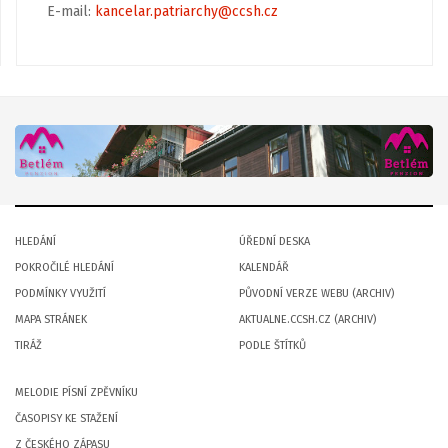
E-mail:
kancelar.patriarchy@ccsh.cz
HLEDÁNÍ
ÚŘEDNÍ DESKA
POKROČILÉ HLEDÁNÍ
KALENDÁŘ
PODMÍNKY VYUŽITÍ
PŮVODNÍ VERZE WEBU (ARCHIV)
MAPA STRÁNEK
AKTUALNE.CCSH.CZ (ARCHIV)
TIRÁŽ
PODLE ŠTÍTKŮ
MELODIE PÍSNÍ ZPĚVNÍKU
ČASOPISY KE STAŽENÍ
Z ČESKÉHO ZÁPASU