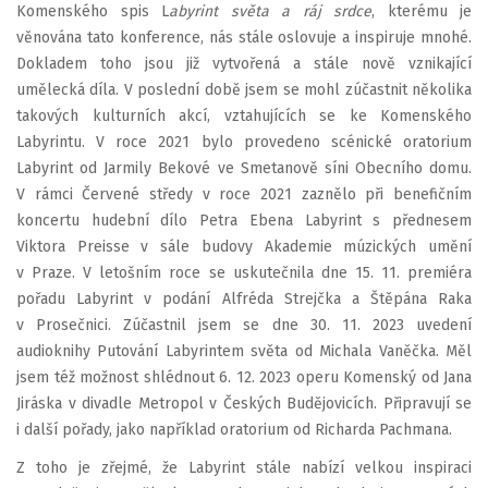
Komenského spis L
abyrint světa a ráj srdce
, kterému je
věnována tato konference, nás stále oslovuje a inspiruje mnohé.
Dokladem toho jsou již vytvořená a stále nově vznikající
umělecká díla. V poslední době jsem se mohl zúčastnit několika
takových kulturních akcí, vztahujících se ke Komenského
Labyrintu. V roce 2021 bylo provedeno scénické oratorium
Labyrint od Jarmily Bekové ve Smetanově síni Obecního domu.
V rámci Červené středy v roce 2021 zaznělo při benefičním
koncertu hudební dílo Petra Ebena Labyrint s přednesem
Viktora Preisse v sále budovy Akademie múzických umění
v Praze. V letošním roce se uskutečnila dne 15. 11. premiéra
pořadu Labyrint v podání Alfréda Strejčka a Štěpána Raka
v Prosečnici. Zúčastnil jsem se dne 30. 11. 2023 uvedení
audioknihy Putování Labyrintem světa od Michala Vaněčka. Měl
jsem též možnost shlédnout 6. 12. 2023 operu Komenský od Jana
Jiráska v divadle Metropol v Českých Budějovicích. Připravují se
i další pořady, jako například oratorium od Richarda Pachmana.
Z toho je zřejmé, že Labyrint stále nabízí velkou inspiraci