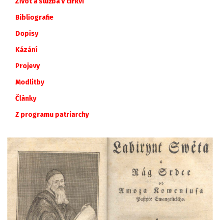
Život a služba v církvi
Bibliografie
Dopisy
Kázání
Projevy
Modlitby
Články
Z
programu
patriarchy