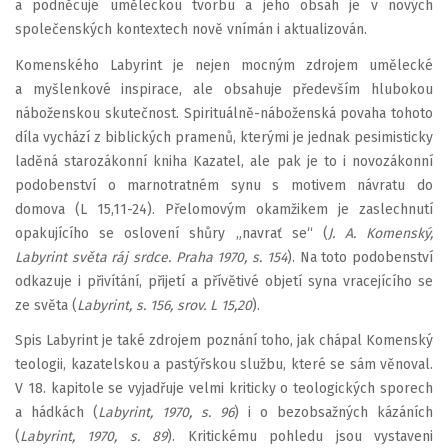
a podněcuje uměleckou tvorbu a jeho obsah je v nových
společenských kontextech nově vnímán i aktualizován.
Komenského Labyrint je nejen mocným zdrojem umělecké
a myšlenkové inspirace, ale obsahuje především hlubokou
náboženskou skutečnost. Spirituálně-náboženská povaha tohoto
díla vychází z biblických pramenů, kterými je jednak pesimisticky
laděná starozákonní kniha Kazatel, ale pak je to i novozákonní
podobenství o marnotratném synu s motivem návratu do
domova (L 15,11-24). Přelomovým okamžikem je zaslechnutí
opakujícího se oslovení shůry „navrať se“ (
J. A. Komenský,
Labyrint světa ráj srdce. Praha 1970, s. 154
). Na toto podobenství
odkazuje i přivítání, přijetí a přívětivé objetí syna vracejícího se
ze světa (
Labyrint, s. 156, srov. L 15,20
).
Spis Labyrint je také zdrojem poznání toho, jak chápal Komenský
teologii, kazatelskou a pastýřskou službu, které se sám věnoval.
V 18. kapitole se vyjadřuje velmi kriticky o teologických sporech
a hádkách (
Labyrint, 1970, s. 96
) i o bezobsažných kázáních
(
Labyrint, 1970, s. 89
). Kritickému pohledu jsou vystaveni