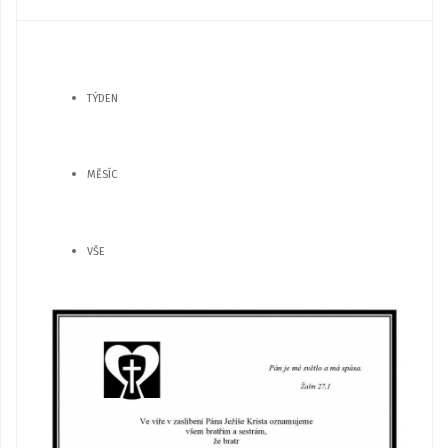
TÝDEN
MĚSÍC
VŠE