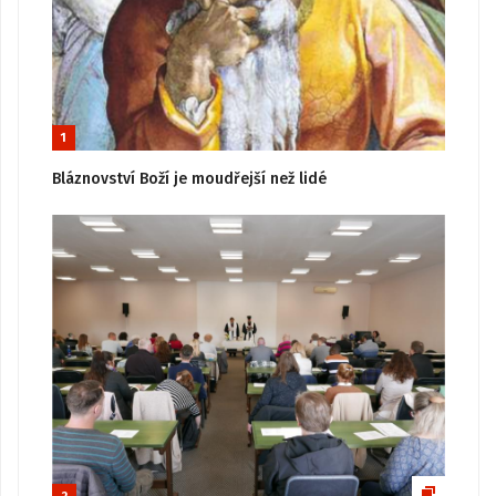
1
Bláznovství Boží je moudřejší než lidé