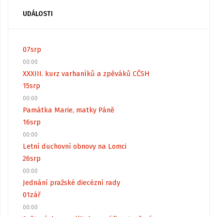
UDÁLOSTI
07
srp
00:00
XXXIII. kurz varhaníků a zpěváků CČSH
15
srp
00:00
Památka Marie, matky Páně
16
srp
00:00
Letní duchovní obnovy na Lomci
26
srp
00:00
Jednání pražské diecézní rady
01
zář
00:00