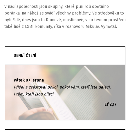
V naší společnosti jsou skupiny, které plní roli obětního
beránka, na něhož se svádí všechny problémy. Ve středověku to
byli Židé, dnes jsou to Romové, muslimové, v církevním prostředí
také lidé z LGBT komunity, říká v rozhovoru Mikuláš Vymětal.
DENNÍ ČTENÍ
Pátek 07. srpna
Přišel a zvěstoval pokoj, pokoj vám, kteří jste dalecí,
i těm, kteří jsou blízcí.
Ef 2,17