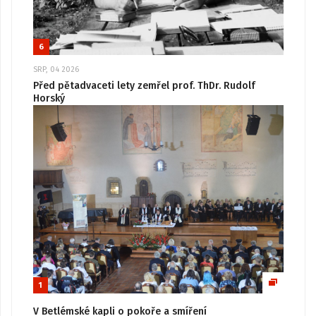
6
SRP, 04 2026
Před pětadvaceti lety zemřel prof. ThDr. Rudolf
Horský
1
V Betlémské kapli o pokoře a smíření