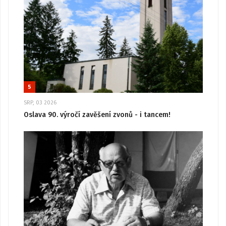
5
SRP, 03 2026
Oslava 90. výročí zavěšení zvonů - i tancem!