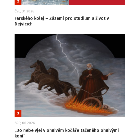
2
ČVC, 31 2026
Farského kolej – Zázemí pro studium a život v
Dejvicích
3
SRP, 06 2026
„Do nebe vjel v ohnivém kočáře taženého ohnivými
koni“