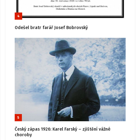
4
Odešel bratr farář Josef Bobrovský
5
Český zápas 1926: Karel Farský – zjištění vážné
choroby