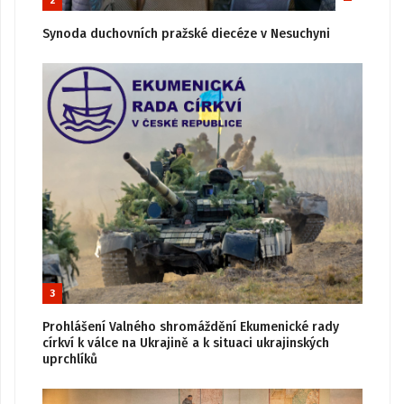
2
Synoda duchovních pražské diecéze v Nesuchyni
3
Prohlášení Valného shromáždění Ekumenické rady
církví k válce na Ukrajině a k situaci ukrajinských
uprchlíků