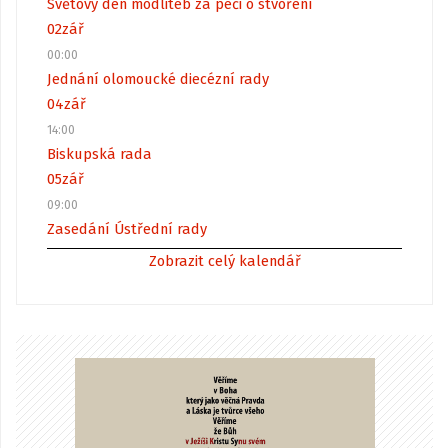
Světový den modliteb za péči o stvoření
02
zář
00:00
Jednání olomoucké diecézní rady
04
zář
14:00
Biskupská rada
05
zář
09:00
Zasedání Ústřední rady
Zobrazit celý kalendář