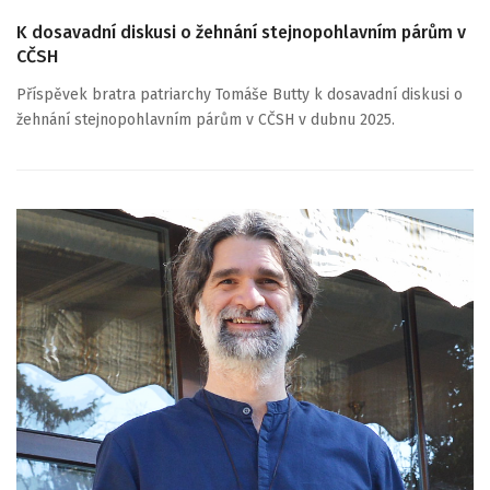
K dosavadní diskusi o žehnání stejnopohlavním párům v
CČSH
Příspěvek bratra patriarchy Tomáše Butty k dosavadní diskusi o
žehnání stejnopohlavním párům v CČSH v dubnu 2025.