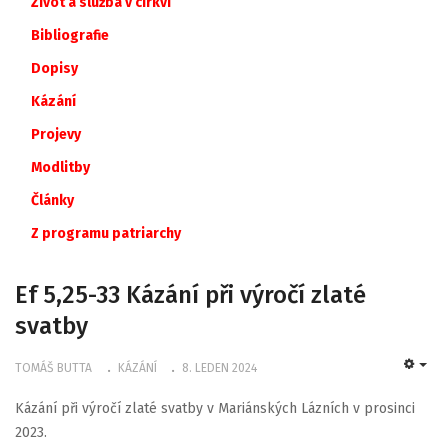
Život a služba v církvi
Bibliografie
Dopisy
Kázání
Projevy
Modlitby
Články
Z
programu
patriarchy
Ef 5,25-33 Kázání při výročí zlaté
svatby
TOMÁŠ BUTTA
KÁZÁNÍ
8. LEDEN 2024
EMP
Kázání při výročí zlaté svatby v Mariánských Lázních v prosinci
2023.