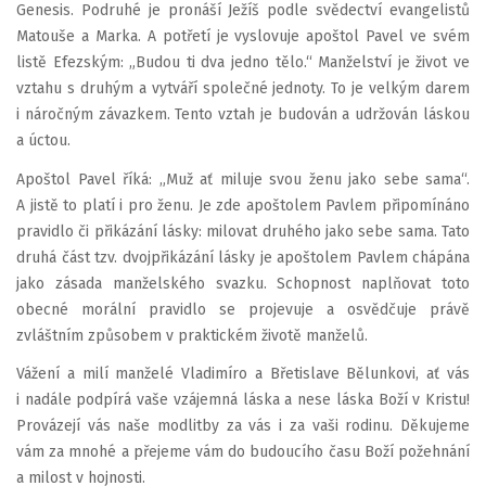
Genesis. Podruhé je pronáší Ježíš podle svědectví evangelistů
Matouše a Marka. A potřetí je vyslovuje apoštol Pavel ve svém
listě Efezským: „Budou ti dva jedno tělo.“ Manželství je život ve
vztahu s druhým a vytváří společné jednoty. To je velkým darem
i náročným závazkem. Tento vztah je budován a udržován láskou
a úctou.
Apoštol Pavel říká: „Muž ať miluje svou ženu jako sebe sama“.
A jistě to platí i pro ženu. Je zde apoštolem Pavlem připomínáno
pravidlo či přikázání lásky: milovat druhého jako sebe sama. Tato
druhá část tzv. dvojpřikázání lásky je apoštolem Pavlem chápána
jako zásada manželského svazku. Schopnost naplňovat toto
obecné morální pravidlo se projevuje a osvědčuje právě
zvláštním způsobem v praktickém životě manželů.
Vážení a milí manželé Vladimíro a Břetislave Bělunkovi, ať vás
i nadále podpírá vaše vzájemná láska a nese láska Boží v Kristu!
Provázejí vás naše modlitby za vás i za vaši rodinu. Děkujeme
vám za mnohé a přejeme vám do budoucího času Boží požehnání
a milost v hojnosti.