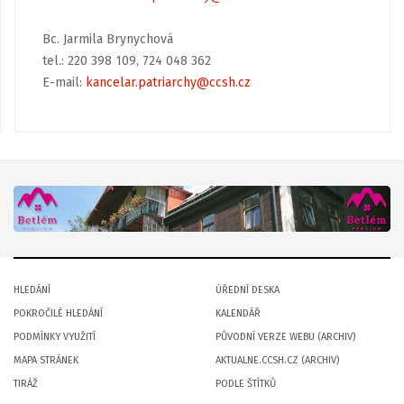
Bc. Jarmila Brynychová
tel.: 220 398 109, 724 048 362
E-mail:
kancelar.patriarchy@ccsh.cz
HLEDÁNÍ
ÚŘEDNÍ DESKA
POKROČILÉ HLEDÁNÍ
KALENDÁŘ
PODMÍNKY VYUŽITÍ
PŮVODNÍ VERZE WEBU (ARCHIV)
MAPA STRÁNEK
AKTUALNE.CCSH.CZ (ARCHIV)
TIRÁŽ
PODLE ŠTÍTKŮ