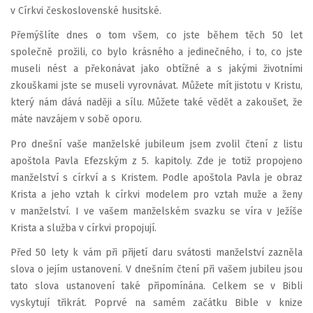
v Církvi československé husitské.
Přemýšlíte dnes o tom všem, co jste během těch 50 let
společně prožili, co bylo krásného a jedinečného, i to, co jste
museli nést a překonávat jako obtížné a s jakými životními
zkouškami jste se museli vyrovnávat. Můžete mít jistotu v Kristu,
který nám dává naději a sílu. Můžete také vědět a zakoušet, že
máte navzájem v sobě oporu.
Pro dnešní vaše manželské jubileum jsem zvolil čtení z listu
apoštola Pavla Efezským z 5. kapitoly. Zde je totiž propojeno
manželství s církví a s Kristem. Podle apoštola Pavla je obraz
Krista a jeho vztah k církvi modelem pro vztah muže a ženy
v manželství. I ve vašem manželském svazku se víra v Ježíše
Krista a služba v církvi propojují.
Před 50 lety k vám při přijetí daru svátosti manželství zazněla
slova o jejím ustanovení. V dnešním čtení při vašem jubileu jsou
tato slova ustanovení také připomínána. Celkem se v Bibli
vyskytují třikrát. Poprvé na samém začátku Bible v knize