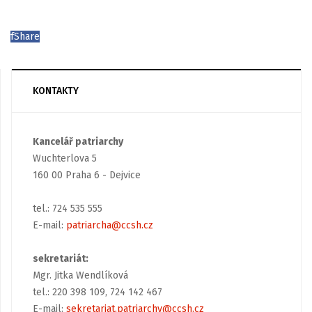
f
Share
KONTAKTY
Kancelář patriarchy
Wuchterlova 5
160 00 Praha 6 - Dejvice
tel.: 724 535 555
E-mail:
patriarcha@ccsh.cz
sekretariát:
Mgr. Jitka Wendlíková
tel.: 220 398 109, 724 142 467
E-mail:
sekretariat.patriarchy@ccsh.cz