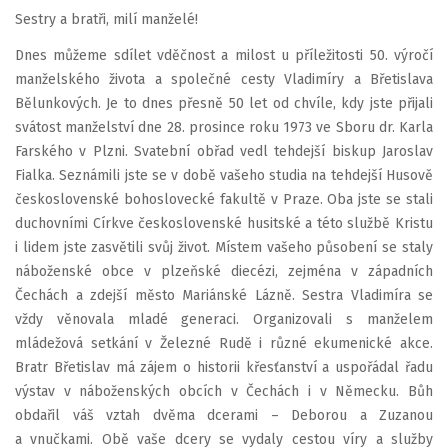
Sestry a bratři, milí manželé!
Dnes můžeme sdílet vděčnost a milost u příležitosti 50. výročí
manželského života a společné cesty Vladimíry a Břetislava
Bělunkových. Je to dnes přesně 50 let od chvíle, kdy jste přijali
svátost manželství dne 28. prosince roku 1973 ve Sboru dr. Karla
Farského v Plzni. Svatební obřad vedl tehdejší biskup Jaroslav
Fialka. Seznámili jste se v době vašeho studia na tehdejší Husově
československé bohoslovecké fakultě v Praze. Oba jste se stali
duchovními Církve československé husitské a této službě Kristu
i lidem jste zasvětili svůj život. Místem vašeho působení se staly
náboženské obce v plzeňské diecézi, zejména v západních
Čechách a zdejší město Mariánské Lázně. Sestra Vladimíra se
vždy věnovala mladé generaci. Organizovali s manželem
mládežová setkání v Železné Rudě i různé ekumenické akce.
Bratr Břetislav má zájem o historii křesťanství a uspořádal řadu
výstav v náboženských obcích v Čechách i v Německu. Bůh
obdařil váš vztah dvěma dcerami – Deborou a Zuzanou
a vnučkami. Obě vaše dcery se vydaly cestou víry a služby