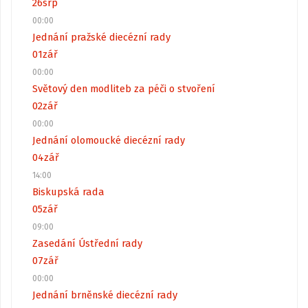
26
srp
00:00
Jednání pražské diecézní rady
01
zář
00:00
Světový den modliteb za péči o stvoření
02
zář
00:00
Jednání olomoucké diecézní rady
04
zář
14:00
Biskupská rada
05
zář
09:00
Zasedání Ústřední rady
07
zář
00:00
Jednání brněnské diecézní rady