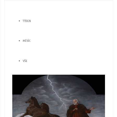
TÝDEN
MĚSÍC
VŠE