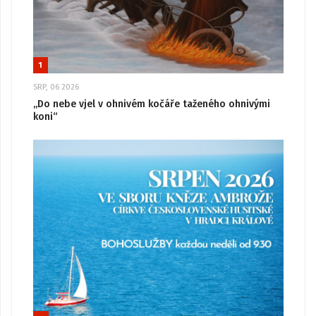
1
SRP, 06 2026
„Do nebe vjel v ohnivém kočáře taženého ohnivými
koni“