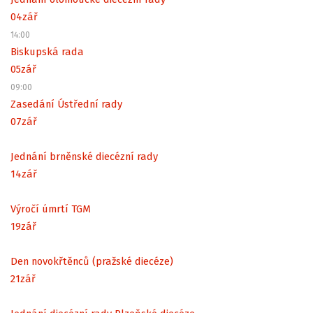
04
zář
14:00
Biskupská rada
05
zář
09:00
Zasedání Ústřední rady
07
zář
Jednání brněnské diecézní rady
14
zář
Výročí úmrtí TGM
19
zář
Den novokřtěnců (pražské diecéze)
21
zář