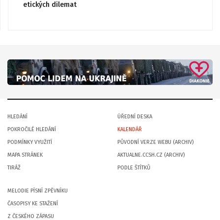
etických dilemat
HLEDÁNÍ
ÚŘEDNÍ DESKA
POKROČILÉ HLEDÁNÍ
KALENDÁŘ
PODMÍNKY VYUŽITÍ
PŮVODNÍ VERZE WEBU (ARCHIV)
MAPA STRÁNEK
AKTUALNE.CCSH.CZ (ARCHIV)
TIRÁŽ
PODLE ŠTÍTKŮ
MELODIE PÍSNÍ ZPĚVNÍKU
ČASOPISY KE STAŽENÍ
Z ČESKÉHO ZÁPASU