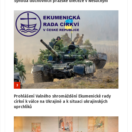
Synoda duchovních pražské diecéze v Nesuchyni
3
Prohlášení Valného shromáždění Ekumenické rady
církví k válce na Ukrajině a k situaci ukrajinských
uprchlíků