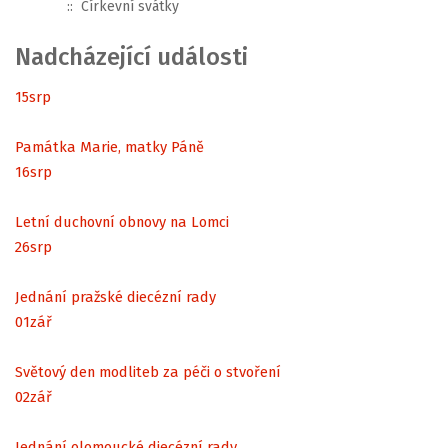
:: Církevní svátky
Nadcházející události
15
srp
Památka Marie, matky Páně
16
srp
Letní duchovní obnovy na Lomci
26
srp
Jednání pražské diecézní rady
01
zář
Světový den modliteb za péči o stvoření
02
zář
Jednání olomoucké diecézní rady