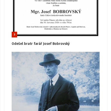
3
Odešel bratr farář Josef Bobrovský