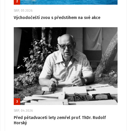
2
SRP, 05 2026
Východočeští zvou s předstihem na své akce
3
SRP, 04 2026
Před pětadvaceti lety zemřel prof. ThDr. Rudolf
Horský