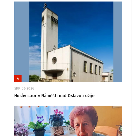
4
SRP, 06 2026
Husův sbor v Náměšti nad Oslavou ožije