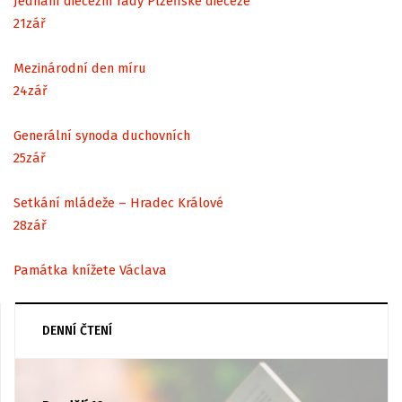
Jednání diecézní rady Plzeňské diecéze
21
zář
Mezinárodní den míru
24
zář
Generální synoda duchovních
25
zář
Setkání mládeže – Hradec Králové
28
zář
Památka knížete Václava
DENNÍ ČTENÍ