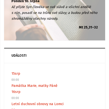
Pondělí 10. srpna
Až přijde Syn člověka ve své slávě a všichni andělé
s ním, posadí se na trůnu své slávy; a budou před něho
shromážděny všechny národy.
Mt 25,31–32
UDÁLOSTI
15
srp
00:00
Památka Marie, matky Páně
16
srp
00:00
Letní duchovní obnovy na Lomci