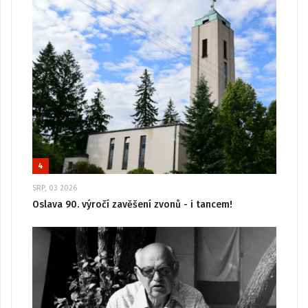
4
SRP, 03 2026
Oslava 90. výročí zavěšení zvonů - i tancem!