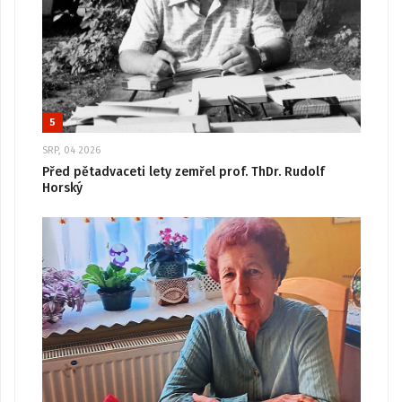
5
SRP, 04 2026
Před pětadvaceti lety zemřel prof. ThDr. Rudolf
Horský