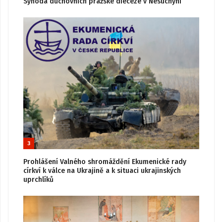
Synoda duchovních pražské diecéze v Nesuchyni
3
Prohlášení Valného shromáždění Ekumenické rady
církví k válce na Ukrajině a k situaci ukrajinských
uprchlíků