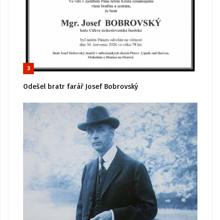
3
Odešel bratr farář Josef Bobrovský