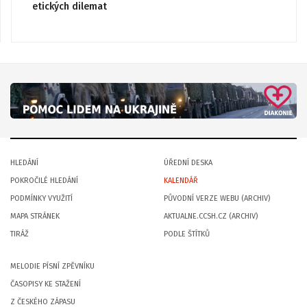
etických dilemat
HLEDÁNÍ
ÚŘEDNÍ DESKA
POKROČILÉ HLEDÁNÍ
KALENDÁŘ
PODMÍNKY VYUŽITÍ
PŮVODNÍ VERZE WEBU (ARCHIV)
MAPA STRÁNEK
AKTUALNE.CCSH.CZ (ARCHIV)
TIRÁŽ
PODLE ŠTÍTKŮ
MELODIE PÍSNÍ ZPĚVNÍKU
ČASOPISY KE STAŽENÍ
Z ČESKÉHO ZÁPASU