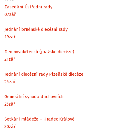
Zasedání Ústřední rady
07
zář
Jednání brněnské diecézní rady
19
zář
Den novokřtěnců (pražské diecéze)
21
zář
Jednání diecézní rady Plzeňské diecéze
24
zář
Generální synoda duchovních
25
zář
Setkání mládeže – Hradec Králové
30
zář