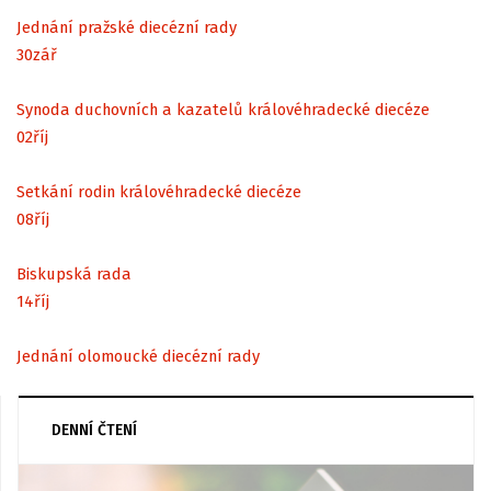
Jednání pražské diecézní rady
30
zář
Synoda duchovních a kazatelů královéhradecké diecéze
02
říj
Setkání rodin královéhradecké diecéze
08
říj
Biskupská rada
14
říj
Jednání olomoucké diecézní rady
DENNÍ ČTENÍ