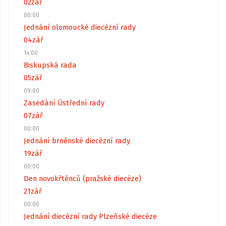
02
zář
00:00
Jednání olomoucké diecézní rady
04
zář
14:00
Biskupská rada
05
zář
09:00
Zasedání Ústřední rady
07
zář
00:00
Jednání brněnské diecézní rady
19
zář
00:00
Den novokřtěnců (pražské diecéze)
21
zář
00:00
Jednání diecézní rady Plzeňské diecéze