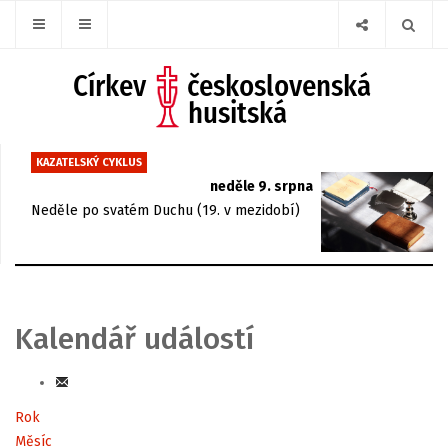
KAZATELSKÝ CYKLUS
neděle 9. srpna
Neděle po svatém Duchu (19. v mezidobí)
Kalendář událostí
Rok
Měsíc