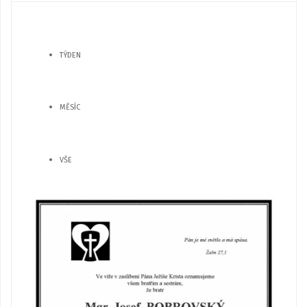
TÝDEN
MĚSÍC
VŠE