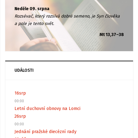
Neděle 09. srpna
Rozsévač, který rozsívá dobré semeno, je Syn člověka
a pole je tento svět.
Mt 13,37–38
UDÁLOSTI
16
srp
00:00
Letní duchovní obnovy na Lomci
26
srp
00:00
Jednání pražské diecézní rady