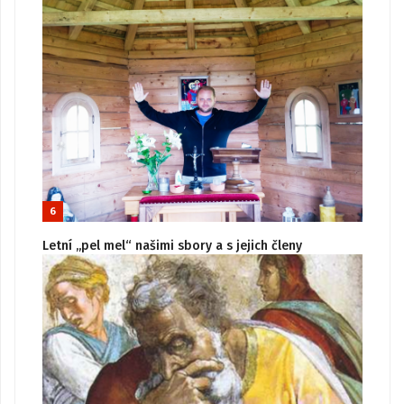
6
Letní „pel mel“ našimi sbory a s jejich členy