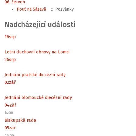
06. červen
Pouť na Sázavě
:: Pozvánky
Nadcházející události
16
srp
Letní duchovní obnovy na Lomci
26
srp
Jednání pražské diecézní rady
02
zář
Jednání olomoucké diecézní rady
04
zář
14:00
Biskupská rada
05
zář
09:00