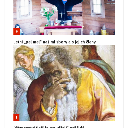
6
Letní „pel mel“ našimi sbory a s jejich členy
1