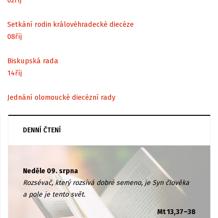
Setkání rodin královéhradecké diecéze
08
říj
Biskupská rada
14
říj
Jednání olomoucké diecézní rady
DENNÍ ČTENÍ
Neděle 09. srpna
Rozsévač, který rozsívá dobré semeno, je Syn člověka
a pole je tento svět.
Mt 13,37–38