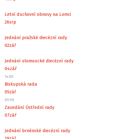
Letní duchovní obnovy na Lomci
26
srp
Jednání pražské diecézní rady
02
zář
Jednání olomoucké diecézní rady
04
zář
14:00
Biskupská rada
05
zář
09:00
Zasedání Ústřední rady
07
zář
Jednání brněnské diecézní rady
19
zář