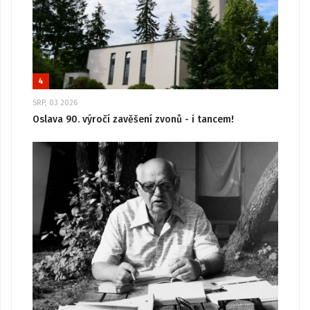
4
SRP, 03 2026
Oslava 90. výročí zavěšení zvonů - i tancem!