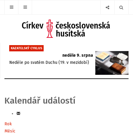
KAZATELSKÝ CYKLUS
neděle 9. srpna
Neděle po svatém Duchu (19. v mezidobí)
Kalendář událostí
Rok
Měsíc