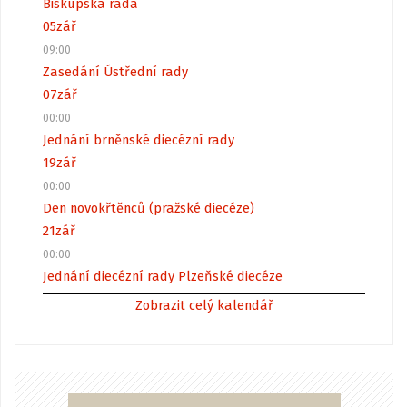
Biskupská rada
05
zář
09:00
Zasedání Ústřední rady
07
zář
00:00
Jednání brněnské diecézní rady
19
zář
00:00
Den novokřtěnců (pražské diecéze)
21
zář
00:00
Jednání diecézní rady Plzeňské diecéze
Zobrazit celý kalendář