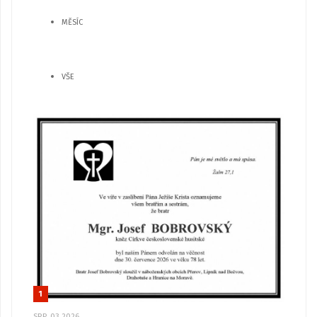
MĚSÍC
VŠE
1
SRP, 03 2026