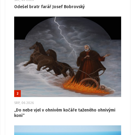
Odešel bratr farář Josef Bobrovský
2
SRP, 06 2026
„Do nebe vjel v ohnivém kočáře taženého ohnivými
koni“