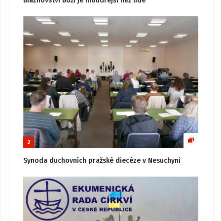
Bláznovství Boží je moudřejší než lidé
2
Synoda duchovních pražské diecéze v Nesuchyni