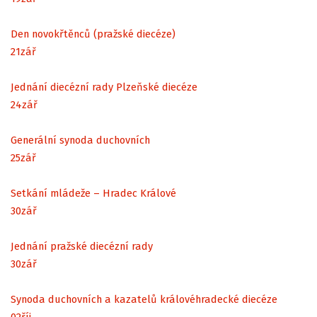
Den novokřtěnců (pražské diecéze)
21
zář
Jednání diecézní rady Plzeňské diecéze
24
zář
Generální synoda duchovních
25
zář
Setkání mládeže – Hradec Králové
30
zář
Jednání pražské diecézní rady
30
zář
Synoda duchovních a kazatelů královéhradecké diecéze
02
říj