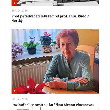
5
SRP, 04 2026
Před pětadvaceti lety zemřel prof. ThDr. Rudolf
Horský
6
SRP, 04 2026
Rozloučení se sestrou farářkou Alenou Plocarovou