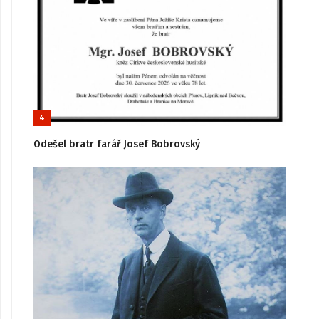
4
Odešel bratr farář Josef Bobrovský