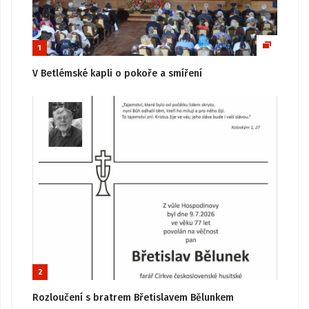
1
V Betlémské kapli o pokoře a smíření
2
Rozloučení s bratrem Břetislavem Bělunkem