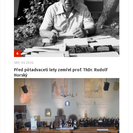
6
SRP, 04 2026
Před pětadvaceti lety zemřel prof. ThDr. Rudolf
Horský