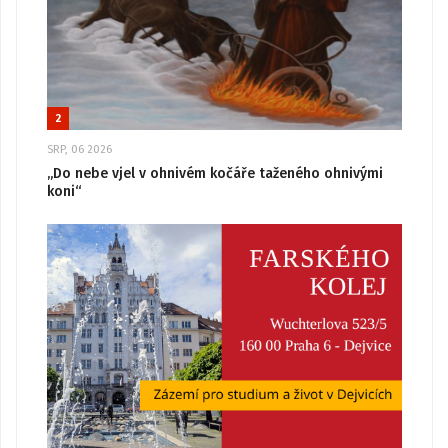
2
SRP, 06 2026
„Do nebe vjel v ohnivém kočáře taženého ohnivými
koni“