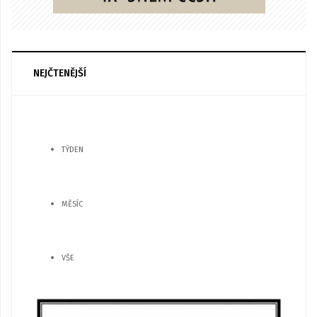
NEJČTENĚJŠÍ
TÝDEN
MĚSÍC
VŠE