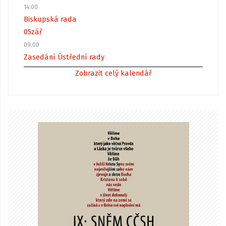
14:00
Biskupská rada
05
zář
09:00
Zasedání Ústřední rady
Zobrazit celý kalendář