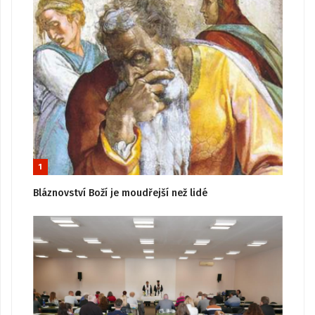
1
Bláznovství Boží je moudřejší než lidé