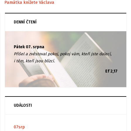
Památka knížete Václava
DENNÍ ČTENÍ
Pátek 07. srpna
Přišel a zvěstoval pokoj, pokoj vám, kteří jste dalecí,
i těm, kteří jsou blízcí.
Ef 2,17
UDÁLOSTI
07
srp