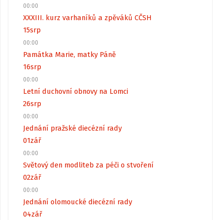
00:00
XXXIII. kurz varhaníků a zpěváků CČSH
15
srp
00:00
Památka Marie, matky Páně
16
srp
00:00
Letní duchovní obnovy na Lomci
26
srp
00:00
Jednání pražské diecézní rady
01
zář
00:00
Světový den modliteb za péči o stvoření
02
zář
00:00
Jednání olomoucké diecézní rady
04
zář