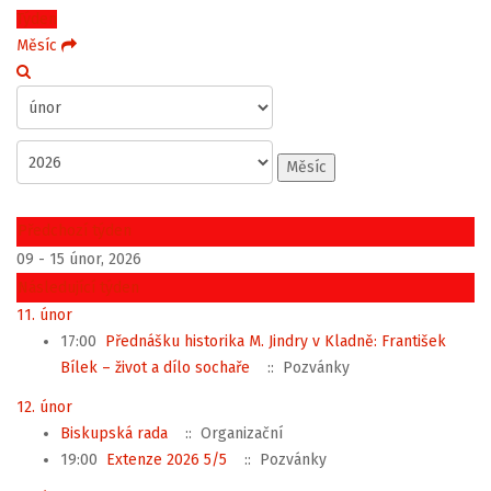
Týden
Měsíc
Měsíc
Předchozí týden
09 - 15 únor, 2026
Následující týden
11. únor
17:00
Přednášku historika M. Jindry v Kladně: František
Bílek – život a dílo sochaře
:: Pozvánky
12. únor
Biskupská rada
:: Organizační
19:00
Extenze 2026 5/5
:: Pozvánky