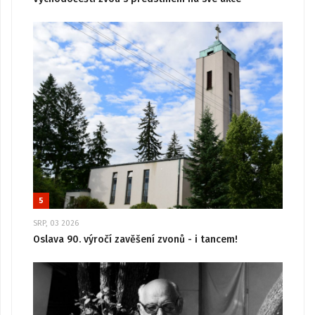
5
SRP, 03 2026
Oslava 90. výročí zavěšení zvonů - i tancem!