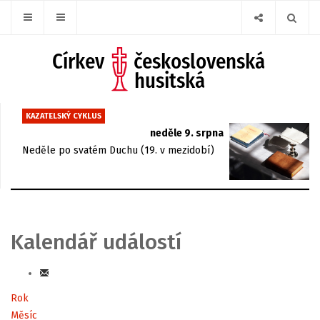
KAZATELSKÝ CYKLUS
neděle 9. srpna
Neděle po svatém Duchu (19. v mezidobí)
Kalendář událostí
Rok
Měsíc