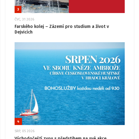
3
ČVC, 31 2026
Farského kolej – Zázemí pro studium a život v
Dejvicích
4
SRP, 05 2026
Východočeští zvou s předstihem na své akce