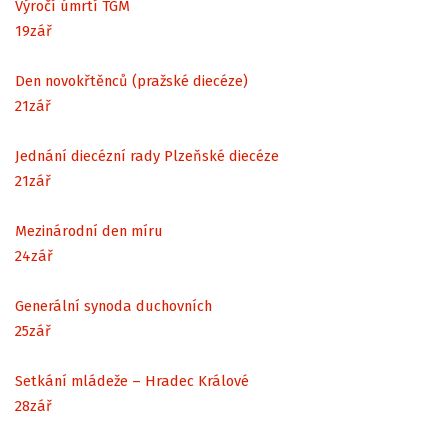
Výročí úmrtí TGM
19
zář
Den novokřtěnců (pražské diecéze)
21
zář
Jednání diecézní rady Plzeňské diecéze
21
zář
Mezinárodní den míru
24
zář
Generální synoda duchovních
25
zář
Setkání mládeže – Hradec Králové
28
zář