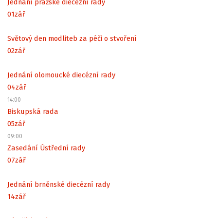
Jednání pražské diecézní rady
01
zář
Světový den modliteb za péči o stvoření
02
zář
Jednání olomoucké diecézní rady
04
zář
14:00
Biskupská rada
05
zář
09:00
Zasedání Ústřední rady
07
zář
Jednání brněnské diecézní rady
14
zář