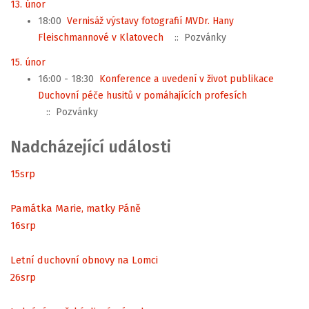
13. únor
18:00
Vernisáž výstavy fotografií MVDr. Hany
Fleischmannové v Klatovech
:: Pozvánky
15. únor
16:00 - 18:30
Konference a uvedení v život publikace
Duchovní péče husitů v pomáhajících profesích
:: Pozvánky
Nadcházející události
15
srp
Památka Marie, matky Páně
16
srp
Letní duchovní obnovy na Lomci
26
srp