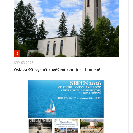
3
SRP, 03 2026
Oslava 90. výročí zavěšení zvonů - i tancem!