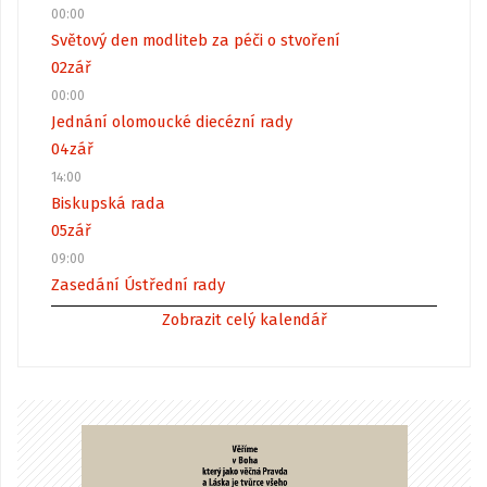
00:00
Světový den modliteb za péči o stvoření
02
zář
00:00
Jednání olomoucké diecézní rady
04
zář
14:00
Biskupská rada
05
zář
09:00
Zasedání Ústřední rady
Zobrazit celý kalendář