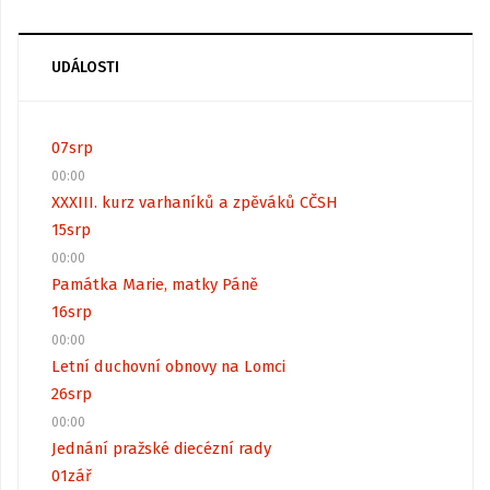
UDÁLOSTI
07
srp
00:00
XXXIII. kurz varhaníků a zpěváků CČSH
15
srp
00:00
Památka Marie, matky Páně
16
srp
00:00
Letní duchovní obnovy na Lomci
26
srp
00:00
Jednání pražské diecézní rady
01
zář