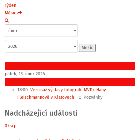
Týden
Měsíc
Měsíc
Předchozí den
pátek, 13. únor 2026
Následující den
18:00
Vernisáž výstavy fotografií MVDr. Hany
Fleischmannové v Klatovech
:: Pozvánky
Nadcházející události
07
srp