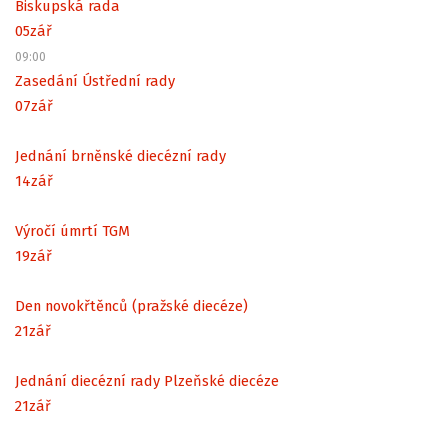
Biskupská rada
05
zář
09:00
Zasedání Ústřední rady
07
zář
Jednání brněnské diecézní rady
14
zář
Výročí úmrtí TGM
19
zář
Den novokřtěnců (pražské diecéze)
21
zář
Jednání diecézní rady Plzeňské diecéze
21
zář