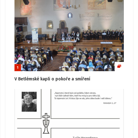
1
V Betlémské kapli o pokoře a smíření