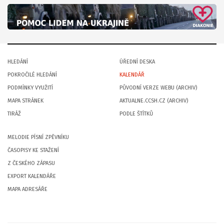
HLEDÁNÍ
ÚŘEDNÍ DESKA
POKROČILÉ HLEDÁNÍ
KALENDÁŘ
PODMÍNKY VYUŽITÍ
PŮVODNÍ VERZE WEBU (ARCHIV)
MAPA STRÁNEK
AKTUALNE.CCSH.CZ (ARCHIV)
TIRÁŽ
PODLE ŠTÍTKŮ
MELODIE PÍSNÍ ZPĚVNÍKU
ČASOPISY KE STAŽENÍ
Z ČESKÉHO ZÁPASU
EXPORT KALENDÁŘE
MAPA ADRESÁŘE