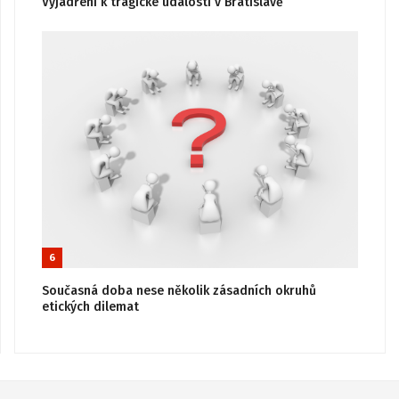
Vyjádření k tragické události v Bratislavě
6
Současná doba nese několik zásadních okruhů
etických dilemat