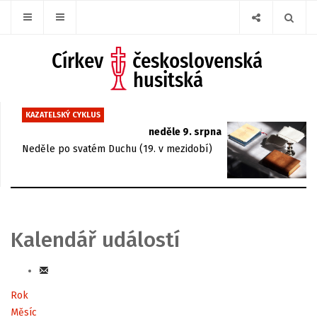
KAZATELSKÝ CYKLUS
neděle 9. srpna
Neděle po svatém Duchu (19. v mezidobí)
Kalendář událostí
Rok
Měsíc