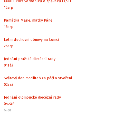
XXXIII. kurz varhaníků a zpěváků CČSH
15
srp
Památka Marie, matky Páně
16
srp
Letní duchovní obnovy na Lomci
26
srp
Jednání pražské diecézní rady
01
zář
Světový den modliteb za péči o stvoření
02
zář
Jednání olomoucké diecézní rady
04
zář
14:00