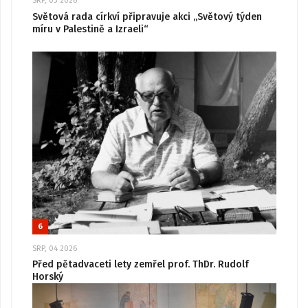
SRP, 03 2026
Světová rada církví připravuje akci „Světový týden
míru v Palestině a Izraeli“
6
SRP, 04 2026
Před pětadvaceti lety zemřel prof. ThDr. Rudolf
Horský