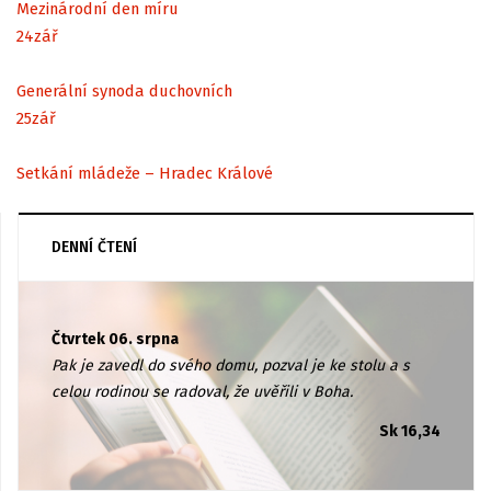
Mezinárodní den míru
24
zář
Generální synoda duchovních
25
zář
Setkání mládeže – Hradec Králové
DENNÍ ČTENÍ
Čtvrtek 06. srpna
Pak je zavedl do svého domu, pozval je ke stolu a s
celou rodinou se radoval, že uvěřili v Boha.
Sk 16,34