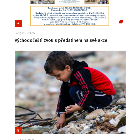
4
SRP, 05 2026
Východočeští zvou s předstihem na své akce
5