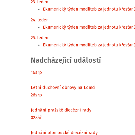
23. leden
Ekumenický týden modliteb za jednotu křesťan
24. leden
Ekumenický týden modliteb za jednotu křesťan
25. leden
Ekumenický týden modliteb za jednotu křesťan
Nadcházející události
16
srp
Letní duchovní obnovy na Lomci
26
srp
Jednání pražské diecézní rady
02
zář
Jednání olomoucké diecézní rady