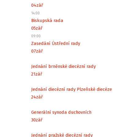
04
zář
14:00
Biskupská rada
05
zář
09:00
Zasedání Ústřední rady
07
zář
Jednání brněnské diecézní rady
21
zář
Jednání diecézní rady Plzeňské diecéze
24
zář
Generální synoda duchovních
30
zář
Jednání pražské diecézní rady