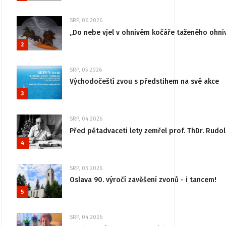
SRP, 06 2026
„Do nebe vjel v ohnivém kočáře taženého ohni
2
SRP, 05 2026
Východočeští zvou s předstihem na své akce
3
SRP, 04 2026
Před pětadvaceti lety zemřel prof. ThDr. Rudo
4
SRP, 03 2026
Oslava 90. výročí zavěšení zvonů - i tancem!
5
SRP, 04 2026