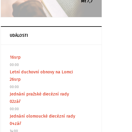
Mt 7,7
UDÁLOSTI
16
srp
00:00
Letní duchovní obnovy na Lomci
26
srp
00:00
Jednání pražské diecézní rady
02
zář
00:00
Jednání olomoucké diecézní rady
04
zář
14:00