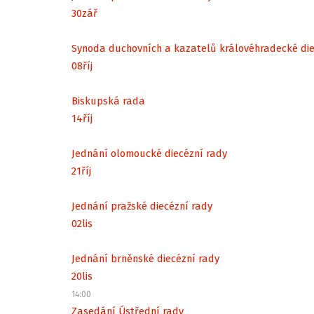
30
zář
Synoda duchovních a kazatelů královéhradecké di
08
říj
Biskupská rada
14
říj
Jednání olomoucké diecézní rady
21
říj
Jednání pražské diecézní rady
02
lis
Jednání brněnské diecézní rady
20
lis
14:00
Zasedání Ústřední rady