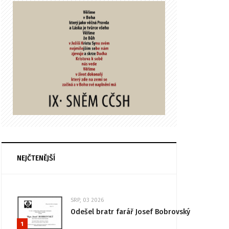
NEJČTENĚJŠÍ
SRP, 03 2026
Odešel bratr farář Josef Bobrovský
1