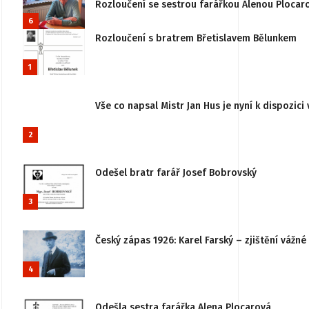
Rozloučení se sestrou farářkou Alenou Plocar
6
Rozloučení s bratrem Břetislavem Bělunkem
1
Vše co napsal Mistr Jan Hus je nyní k dispozici 
2
Odešel bratr farář Josef Bobrovský
3
Český zápas 1926: Karel Farský – zjištění vážn
4
Odešla sestra farářka Alena Plocarová