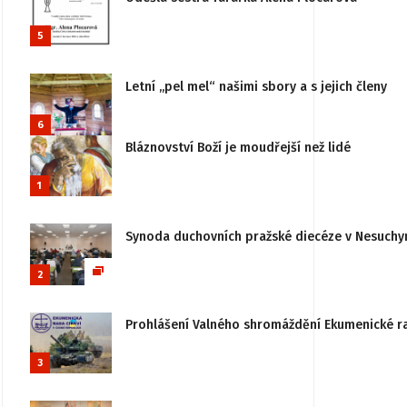
5
Letní „pel mel“ našimi sbory a s jejich členy
6
Bláznovství Boží je moudřejší než lidé
1
Synoda duchovních pražské diecéze v Nesuchy
2
Prohlášení Valného shromáždění Ekumenické rady
3