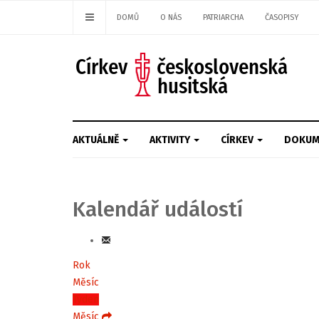
DOMŮ
O NÁS
PATRIARCHA
ČASOPISY
AKTUÁLNĚ
AKTIVITY
CÍRKEV
DOKUM
Kalendář událostí
Rok
Měsíc
Týden
Měsíc