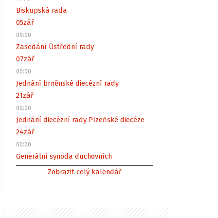
Biskupská rada
05
zář
09:00
Zasedání Ústřední rady
07
zář
00:00
Jednání brněnské diecézní rady
21
zář
00:00
Jednání diecézní rady Plzeňské diecéze
24
zář
00:00
Generální synoda duchovních
Zobrazit celý kalendář