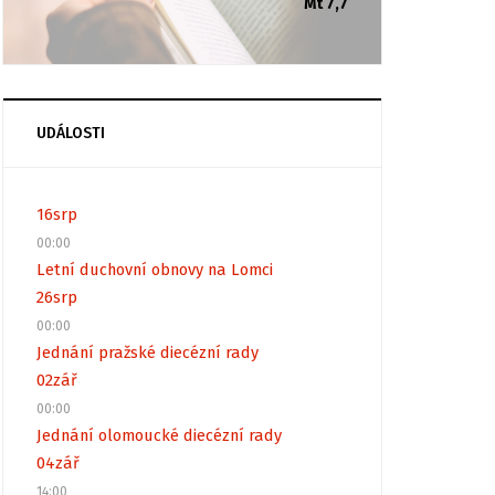
Mt 7,7
UDÁLOSTI
16
srp
00:00
Letní duchovní obnovy na Lomci
26
srp
00:00
Jednání pražské diecézní rady
02
zář
00:00
Jednání olomoucké diecézní rady
04
zář
14:00