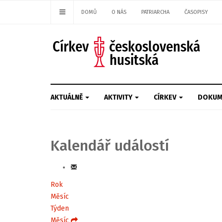
DOMŮ
O NÁS
PATRIARCHA
ČASOPISY
AKTUÁLNĚ
AKTIVITY
CÍRKEV
DOKUM
Kalendář událostí
Rok
Měsíc
Týden
Měsíc