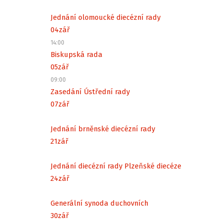
Jednání olomoucké diecézní rady
04
zář
14:00
Biskupská rada
05
zář
09:00
Zasedání Ústřední rady
07
zář
Jednání brněnské diecézní rady
21
zář
Jednání diecézní rady Plzeňské diecéze
24
zář
Generální synoda duchovních
30
zář