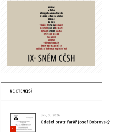
NEJČTENĚJŠÍ
SRP, 03 2026
Odešel bratr farář Josef Bobrovský
1