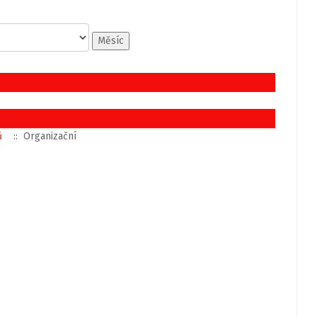
Měsíc
ů
:: Organizační