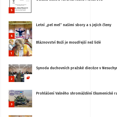
5
Letní „pel mel“ našimi sbory a s jejich členy
6
Bláznovství Boží je moudřejší než lidé
1
Synoda duchovních pražské diecéze v Nesuchy
2
Prohlášení Valného shromáždění Ekumenické rady
3