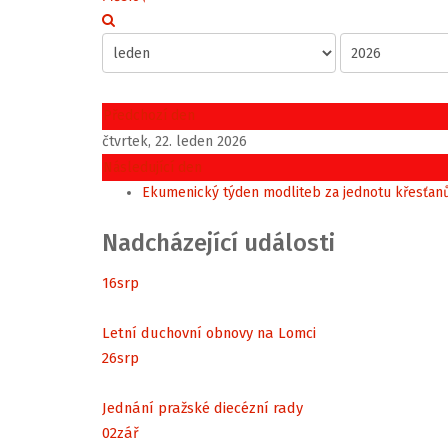
Předchozí den
čtvrtek, 22. leden 2026
Následující den
Ekumenický týden modliteb za jednotu křesťan
Nadcházející události
16
srp
Letní duchovní obnovy na Lomci
26
srp
Jednání pražské diecézní rady
02
zář