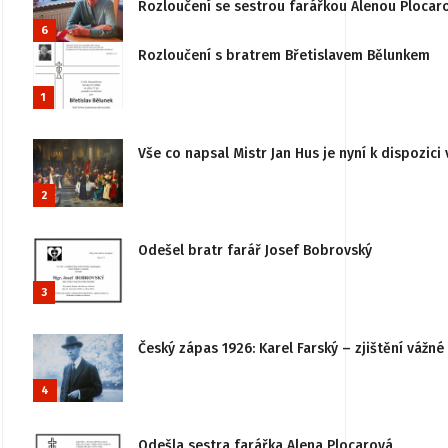
Rozloučení se sestrou farářkou Alenou Plocar
6
Rozloučení s bratrem Břetislavem Bělunkem
1
Vše co napsal Mistr Jan Hus je nyní k dispozici 
2
Odešel bratr farář Josef Bobrovský
3
Český zápas 1926: Karel Farský – zjištění vážn
4
Odešla sestra farářka Alena Plocarová