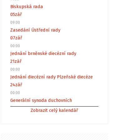
Biskupská rada
05
zář
09:00
Zasedání Ústřední rady
07
zář
00:00
Jednání brněnské diecézní rady
21
zář
00:00
Jednání diecézní rady Plzeňské diecéze
24
zář
00:00
Generální synoda duchovních
Zobrazit celý kalendář