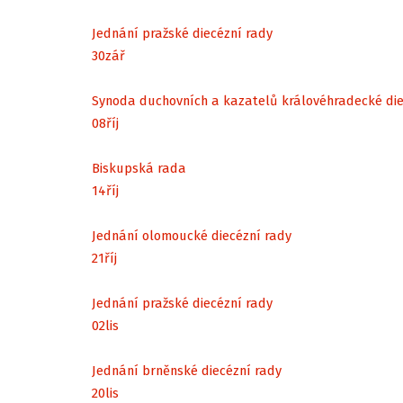
Jednání pražské diecézní rady
30
zář
Synoda duchovních a kazatelů královéhradecké di
08
říj
Biskupská rada
14
říj
Jednání olomoucké diecézní rady
21
říj
Jednání pražské diecézní rady
02
lis
Jednání brněnské diecézní rady
20
lis