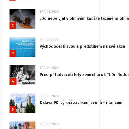
SRP, 06 2026
„Do nebe vjel v ohnivém kočáře taženého ohni
2
SRP, 05 2026
Východočeští zvou s předstihem na své akce
3
SRP, 04 2026
Před pětadvaceti lety zemřel prof. ThDr. Rudo
4
SRP, 03 2026
Oslava 90. výročí zavěšení zvonů - i tancem!
5
SRP, 04 2026