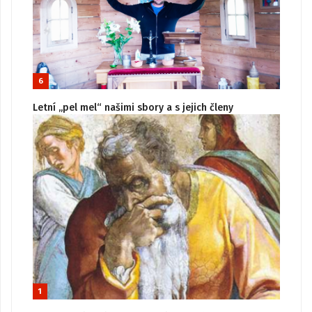
6
Letní „pel mel“ našimi sbory a s jejich členy
1