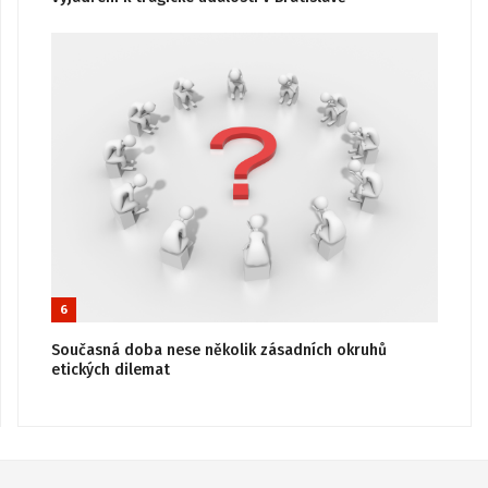
6
Současná doba nese několik zásadních okruhů
etických dilemat