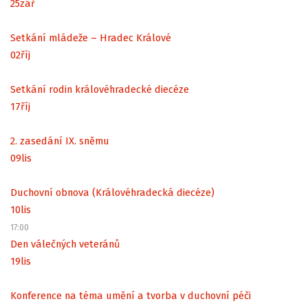
25
zář
Setkání mládeže – Hradec Králové
02
říj
Setkání rodin královéhradecké diecéze
17
říj
2. zasedání IX. sněmu
09
lis
Duchovní obnova (Královéhradecká diecéze)
10
lis
17:00
Den válečných veteránů
19
lis
Konference na téma umění a tvorba v duchovní péči