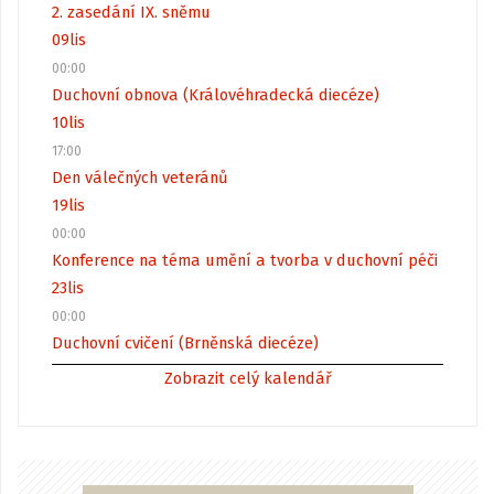
2. zasedání IX. sněmu
09
lis
00:00
Duchovní obnova (Královéhradecká diecéze)
10
lis
17:00
Den válečných veteránů
19
lis
00:00
Konference na téma umění a tvorba v duchovní péči
23
lis
00:00
Duchovní cvičení (Brněnská diecéze)
Zobrazit celý kalendář