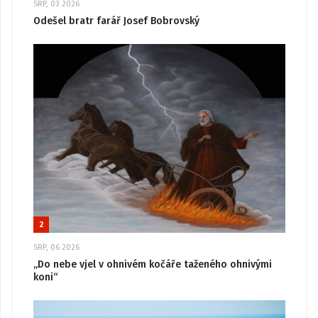
SRP, 03 2026
Odešel bratr farář Josef Bobrovský
2
SRP, 06 2026
„Do nebe vjel v ohnivém kočáře taženého ohnivými
koni“