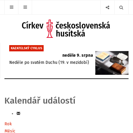
KAZATELSKÝ CYKLUS
neděle 9. srpna
Neděle po svatém Duchu (19. v mezidobí)
Kalendář událostí
Rok
Měsíc