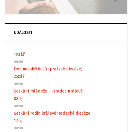
UDÁLOSTI
19
zář
00:00
Den novokřtěnců (pražské diecéze)
25
zář
00:00
Setkání mládeže – Hradec Králové
02
říj
00:00
Setkání rodin královéhradecké diecéze
17
říj
00:00