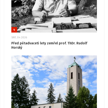
4
SRP, 04 2026
Před pětadvaceti lety zemřel prof. ThDr. Rudolf
Horský