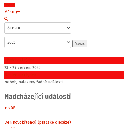
Týden
Měsíc
Měsíc
Předchozí týden
23 - 29 červen, 2025
Následující týden
Nebyly nalezeny žádné události
Nadcházející události
19
zář
Den novokřtěnců (pražské diecéze)