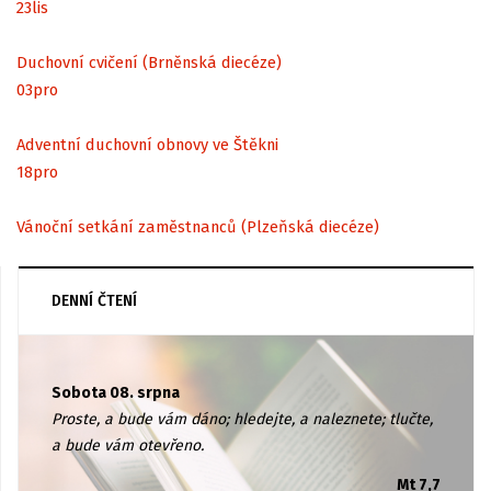
23
lis
Duchovní cvičení (Brněnská diecéze)
03
pro
Adventní duchovní obnovy ve Štěkni
18
pro
Vánoční setkání zaměstnanců (Plzeňská diecéze)
DENNÍ ČTENÍ
Sobota 08. srpna
Proste, a bude vám dáno; hledejte, a naleznete; tlučte,
a bude vám otevřeno.
Mt 7,7