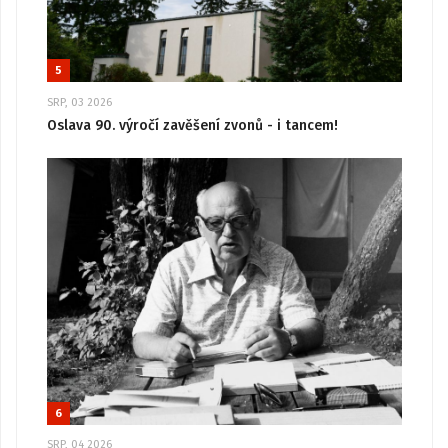
5
SRP, 03 2026
Oslava 90. výročí zavěšení zvonů - i tancem!
6
SRP, 04 2026