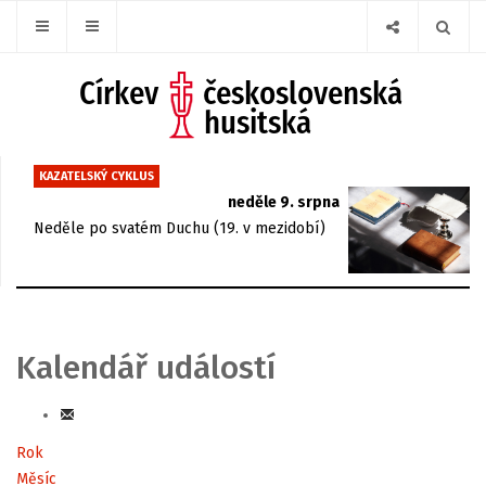
KAZATELSKÝ CYKLUS
neděle 9. srpna
Neděle po svatém Duchu (19. v mezidobí)
Kalendář událostí
Rok
Měsíc