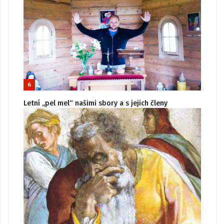
6
Letní „pel mel“ našimi sbory a s jejich členy