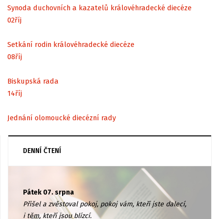
Synoda duchovních a kazatelů královéhradecké diecéze
02
říj
Setkání rodin královéhradecké diecéze
08
říj
Biskupská rada
14
říj
Jednání olomoucké diecézní rady
DENNÍ ČTENÍ
Pátek 07. srpna
Přišel a zvěstoval pokoj, pokoj vám, kteří jste dalecí,
i těm, kteří jsou blízcí.