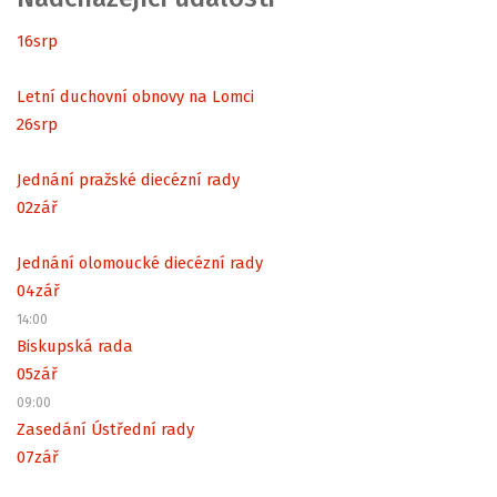
16
srp
Letní duchovní obnovy na Lomci
26
srp
Jednání pražské diecézní rady
02
zář
Jednání olomoucké diecézní rady
04
zář
14:00
Biskupská rada
05
zář
09:00
Zasedání Ústřední rady
07
zář