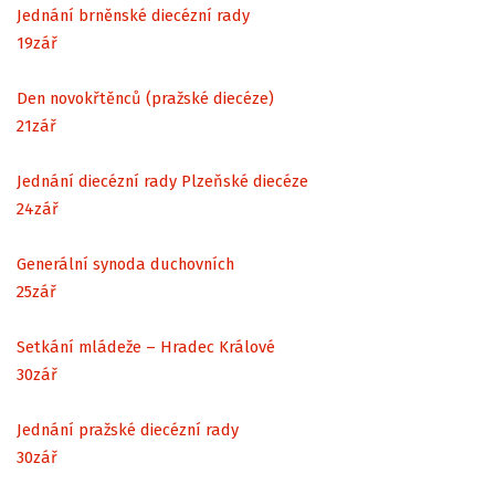
Jednání brněnské diecézní rady
19
zář
Den novokřtěnců (pražské diecéze)
21
zář
Jednání diecézní rady Plzeňské diecéze
24
zář
Generální synoda duchovních
25
zář
Setkání mládeže – Hradec Králové
30
zář
Jednání pražské diecézní rady
30
zář