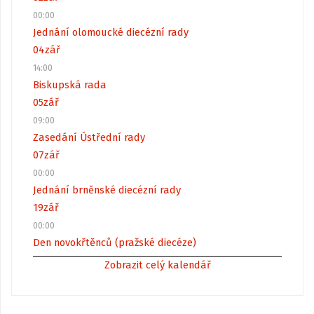
00:00
Jednání olomoucké diecézní rady
04
zář
14:00
Biskupská rada
05
zář
09:00
Zasedání Ústřední rady
07
zář
00:00
Jednání brněnské diecézní rady
19
zář
00:00
Den novokřtěnců (pražské diecéze)
Zobrazit celý kalendář