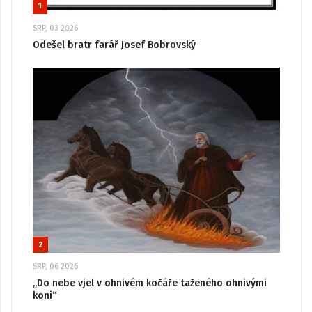
1
SRP, 03 2026
Odešel bratr farář Josef Bobrovský
2
SRP, 06 2026
„Do nebe vjel v ohnivém kočáře taženého ohnivými
koni“