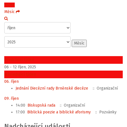
Týden
Měsíc
Měsíc
Předchozí týden
06 - 12 říjen, 2025
Následující týden
06. říjen
Jednání Diecézní rady Brněnské diecéze
:: Organizační
09. říjen
14:00
Biskupská rada
:: Organizační
17:00
Biblická poezie a biblické aforismy
:: Pozvánky
Nadcházející události