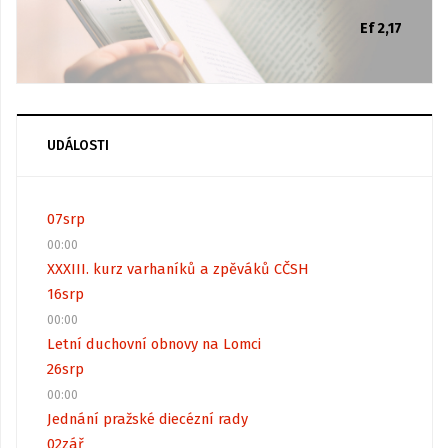
Ef 2,17
UDÁLOSTI
07
srp
00:00
XXXIII. kurz varhaníků a zpěváků CČSH
16
srp
00:00
Letní duchovní obnovy na Lomci
26
srp
00:00
Jednání pražské diecézní rady
02
zář