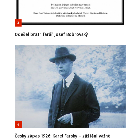
3
Odešel bratr farář Josef Bobrovský
4
Český zápas 1926: Karel Farský – zjištění vážné