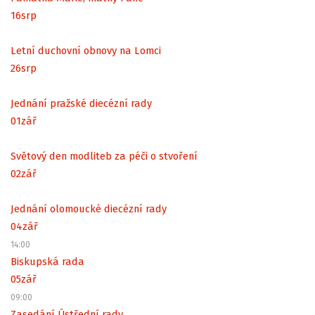
16
srp
Letní duchovní obnovy na Lomci
26
srp
Jednání pražské diecézní rady
01
zář
Světový den modliteb za péči o stvoření
02
zář
Jednání olomoucké diecézní rady
04
zář
14:00
Biskupská rada
05
zář
09:00
Zasedání Ústřední rady