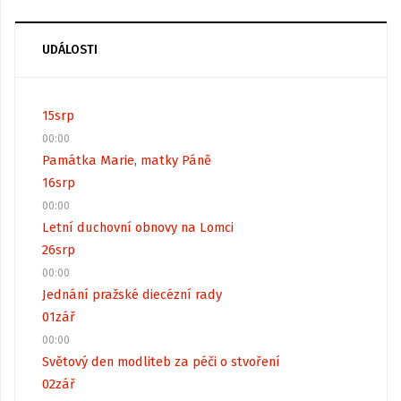
UDÁLOSTI
15
srp
00:00
Památka Marie, matky Páně
16
srp
00:00
Letní duchovní obnovy na Lomci
26
srp
00:00
Jednání pražské diecézní rady
01
zář
00:00
Světový den modliteb za péči o stvoření
02
zář