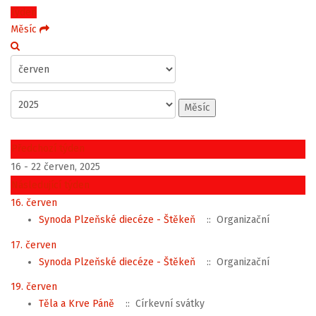
Týden
Měsíc
Měsíc
Předchozí týden
16 - 22 červen, 2025
Následující týden
16. červen
Synoda Plzeňské diecéze - Štěkeň
:: Organizační
17. červen
Synoda Plzeňské diecéze - Štěkeň
:: Organizační
19. červen
Těla a Krve Páně
:: Církevní svátky