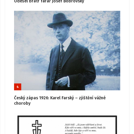
Odešel bratr farář Josef Bobrovský
4
Český zápas 1926: Karel Farský – zjištění vážné
choroby