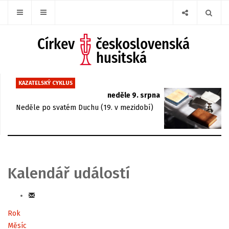
KAZATELSKÝ CYKLUS
neděle 9. srpna
Neděle po svatém Duchu (19. v mezidobí)
Kalendář událostí
Rok
Měsíc