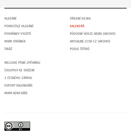
HLEDÁNÍ
ÚŘEDNÍ DESKA
POKROČILÉ HLEDÁNÍ
KALENDÁŘ
PODMÍNKY VYUŽITÍ
PŮVODNÍ VERZE WEBU (ARCHIV)
MAPA STRÁNEK
AKTUALNE.CCSH.CZ (ARCHIV)
TIRÁŽ
PODLE ŠTÍTKŮ
MELODIE PÍSNÍ ZPĚVNÍKU
ČASOPISY KE STAŽENÍ
Z ČESKÉHO ZÁPASU
EXPORT KALENDÁŘE
MAPA ADRESÁŘE