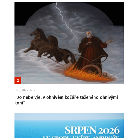
2
SRP, 06 2026
„Do nebe vjel v ohnivém kočáře taženého ohnivými
koni“