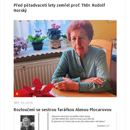
Před pětadvaceti lety zemřel prof. ThDr. Rudolf
Horský
6
SRP, 04 2026
Rozloučení se sestrou farářkou Alenou Plocarovou