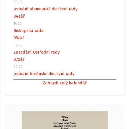
00:00
Jednání olomoucké diecézní rady
04
zář
14:00
Biskupská rada
05
zář
09:00
Zasedání Ústřední rady
07
zář
00:00
Jednání brněnské diecézní rady
Zobrazit celý kalendář