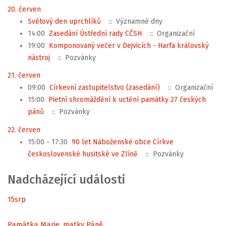
20. červen
Světový den uprchlíků
:: Významné dny
14:00
Zasedání Ústřední rady CČSH
:: Organizační
19:00
Komponovaný večer v Dejvicích - Harfa královský
nástroj
:: Pozvánky
21. červen
09:00
Církevní zastupitelstvo (zasedání)
:: Organizační
15:00
Pietní shromáždění k uctění památky 27 českých
pánů
:: Pozvánky
22. červen
15:00 - 17:30
90 let Náboženské obce Církve
československé husitské ve Zlíně
:: Pozvánky
Nadcházející události
15
srp
Památka Marie, matky Páně