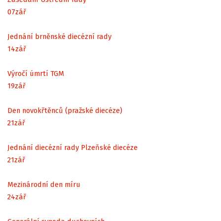
07
zář
Jednání brněnské diecézní rady
14
zář
Výročí úmrtí TGM
19
zář
Den novokřtěnců (pražské diecéze)
21
zář
Jednání diecézní rady Plzeňské diecéze
21
zář
Mezinárodní den míru
24
zář