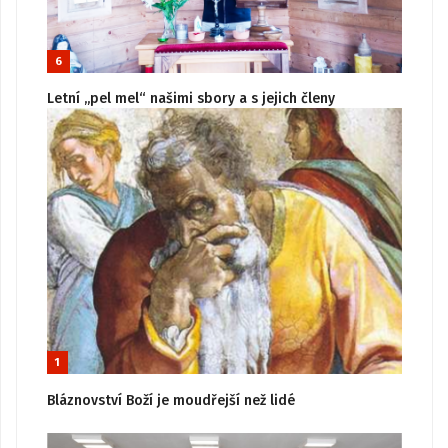
6
Letní „pel mel“ našimi sbory a s jejich členy
1
Bláznovství Boží je moudřejší než lidé