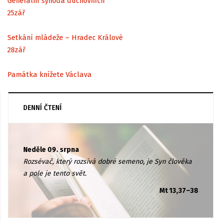
Generální synoda duchovních
25
zář
Setkání mládeže – Hradec Králové
28
zář
Památka knížete Václava
DENNÍ ČTENÍ
Neděle 09. srpna
Rozsévač, který rozsívá dobré semeno, je Syn člověka
a pole je tento svět.
Mt 13,37–38