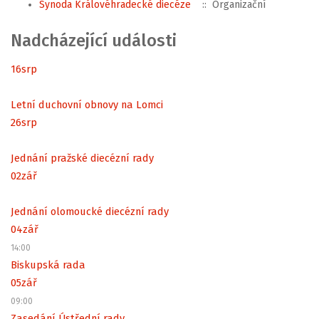
Synoda Královéhradecké diecéze
:: Organizační
Nadcházející události
16
srp
Letní duchovní obnovy na Lomci
26
srp
Jednání pražské diecézní rady
02
zář
Jednání olomoucké diecézní rady
04
zář
14:00
Biskupská rada
05
zář
09:00
Zasedání Ústřední rady