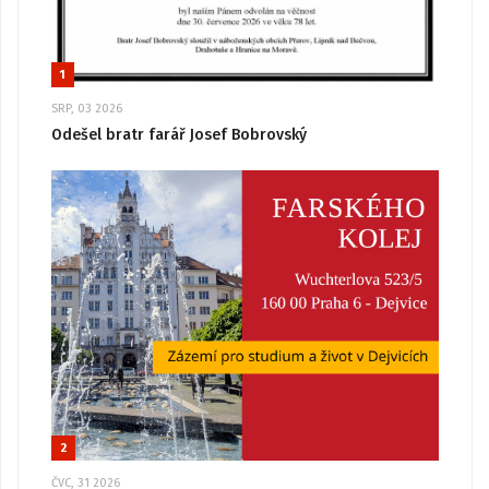
1
SRP, 03 2026
Odešel bratr farář Josef Bobrovský
2
ČVC, 31 2026