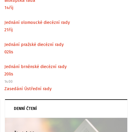
Biskupská rada
14
říj
Jednání olomoucké diecézní rady
21
říj
Jednání pražské diecézní rady
02
lis
Jednání brněnské diecézní rady
20
lis
14:00
Zasedání Ústřední rady
DENNÍ ČTENÍ