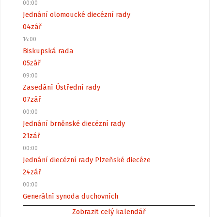
00:00
Jednání olomoucké diecézní rady
04
zář
14:00
Biskupská rada
05
zář
09:00
Zasedání Ústřední rady
07
zář
00:00
Jednání brněnské diecézní rady
21
zář
00:00
Jednání diecézní rady Plzeňské diecéze
24
zář
00:00
Generální synoda duchovních
Zobrazit celý kalendář