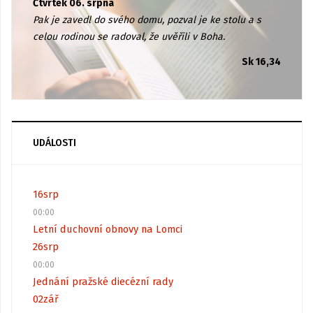
Čtvrtek 06. srpna
Pak je zavedl do svého domu, pozval je ke stolu a s
celou rodinou se radoval, že uvěřili v Boha.
Sk 16,34
UDÁLOSTI
16
srp
00:00
Letní duchovní obnovy na Lomci
26
srp
00:00
Jednání pražské diecézní rady
02
zář