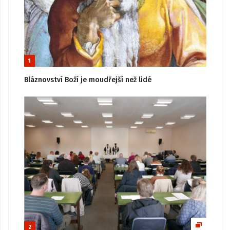
1
Bláznovství Boží je moudřejší než lidé
2