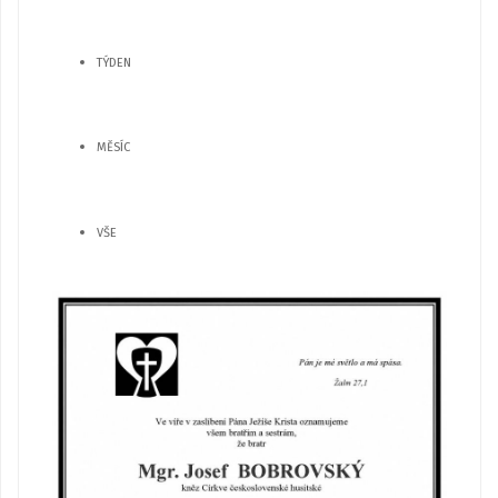
TÝDEN
MĚSÍC
VŠE