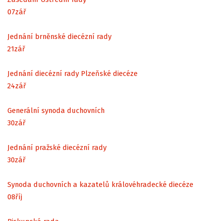
07
zář
Jednání brněnské diecézní rady
21
zář
Jednání diecézní rady Plzeňské diecéze
24
zář
Generální synoda duchovních
30
zář
Jednání pražské diecézní rady
30
zář
Synoda duchovních a kazatelů královéhradecké diecéze
08
říj