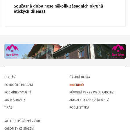
Současná doba nese několik zásadních okruhů
etických dilemat
HLEDÁNÍ
ÚŘEDNÍ DESKA
POKROČILÉ HLEDÁNÍ
KALENDÁŘ
PODMÍNKY VYUŽITÍ
PŮVODNÍ VERZE WEBU (ARCHIV)
MAPA STRÁNEK
AKTUALNE.CCSH.CZ (ARCHIV)
TIRÁŽ
PODLE ŠTÍTKŮ
MELODIE PÍSNÍ ZPĚVNÍKU
ČASOPISY KE STAŽENÍ