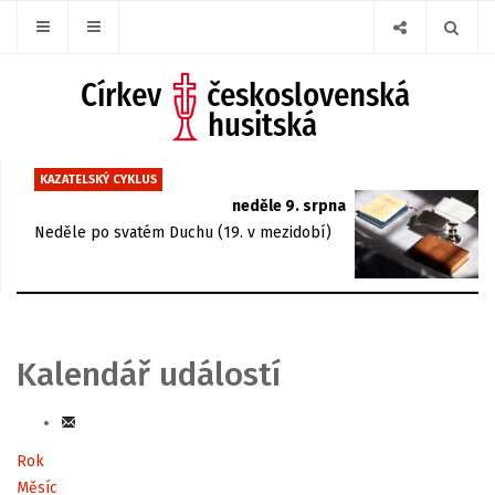
KAZATELSKÝ CYKLUS
neděle 9. srpna
Neděle po svatém Duchu (19. v mezidobí)
Kalendář událostí
Rok
Měsíc