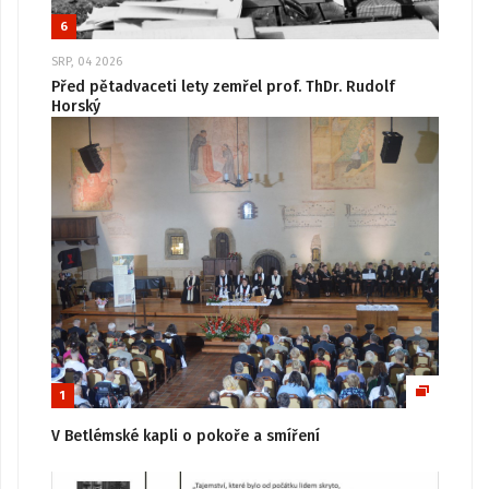
6
SRP, 04 2026
Před pětadvaceti lety zemřel prof. ThDr. Rudolf
Horský
1
V Betlémské kapli o pokoře a smíření