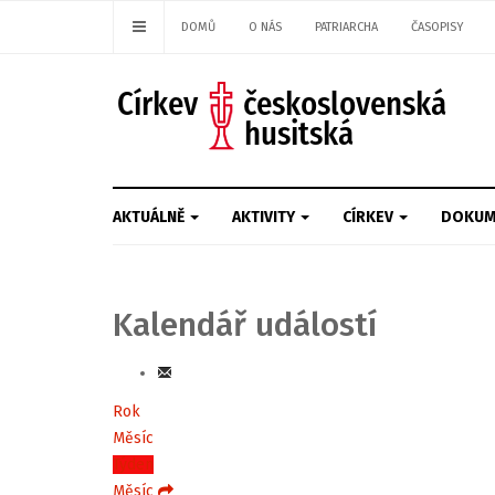
DOMŮ
O NÁS
PATRIARCHA
ČASOPISY
AKTUÁLNĚ
AKTIVITY
CÍRKEV
DOKUM
Kalendář událostí
Rok
Měsíc
Týden
Měsíc