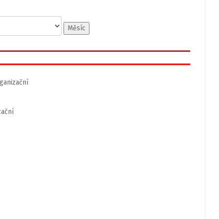
Měsíc
ganizační
zační