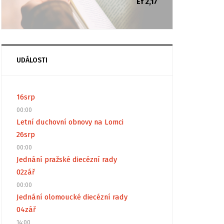
Ef 2,17
UDÁLOSTI
16
srp
00:00
Letní duchovní obnovy na Lomci
26
srp
00:00
Jednání pražské diecézní rady
02
zář
00:00
Jednání olomoucké diecézní rady
04
zář
14:00