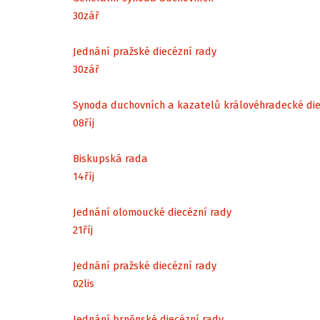
30
zář
Jednání pražské diecézní rady
30
zář
Synoda duchovních a kazatelů královéhradecké di
08
říj
Biskupská rada
14
říj
Jednání olomoucké diecézní rady
21
říj
Jednání pražské diecézní rady
02
lis
Jednání brněnské diecézní rady