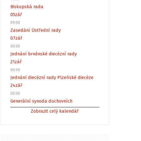
Biskupská rada
05
zář
09:00
Zasedání Ústřední rady
07
zář
00:00
Jednání brněnské diecézní rady
21
zář
00:00
Jednání diecézní rady Plzeňské diecéze
24
zář
00:00
Generální synoda duchovních
Zobrazit celý kalendář