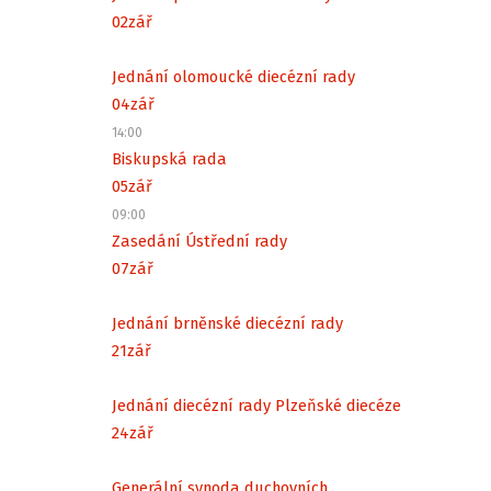
02
zář
Jednání olomoucké diecézní rady
04
zář
14:00
Biskupská rada
05
zář
09:00
Zasedání Ústřední rady
07
zář
Jednání brněnské diecézní rady
21
zář
Jednání diecézní rady Plzeňské diecéze
24
zář
Generální synoda duchovních