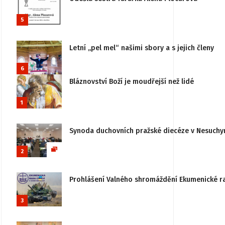
5
Letní „pel mel“ našimi sbory a s jejich členy
6
Bláznovství Boží je moudřejší než lidé
1
Synoda duchovních pražské diecéze v Nesuchy
2
Prohlášení Valného shromáždění Ekumenické rady
3