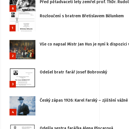
Před pětadvaceti lety zemřel prof. ThDr. Rudo
6
Rozloučení s bratrem Břetislavem Bělunkem
1
Vše co napsal Mistr Jan Hus je nyní k dispozici 
2
Odešel bratr farář Josef Bobrovský
3
Český zápas 1926: Karel Farský – zjištění vážn
4
Odešla sestra farářka Alena Plocarová