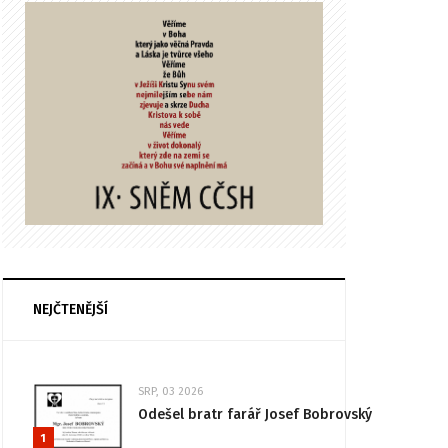
NEJČTENĚJŠÍ
SRP, 03 2026
Odešel bratr farář Josef Bobrovský
1