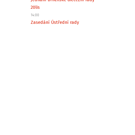
20
lis
14:00
Zasedání Ústřední rady