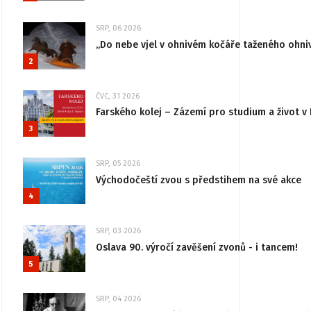
SRP, 06 2026
„Do nebe vjel v ohnivém kočáře taženého ohni
2
ČVC, 31 2026
Farského kolej – Zázemí pro studium a život v 
3
SRP, 05 2026
Východočeští zvou s předstihem na své akce
4
SRP, 03 2026
Oslava 90. výročí zavěšení zvonů - i tancem!
5
SRP, 04 2026