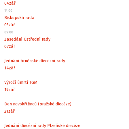
04
zář
14:00
Biskupská rada
05
zář
09:00
Zasedání Ústřední rady
07
zář
Jednání brněnské diecézní rady
14
zář
Výročí úmrtí TGM
19
zář
Den novokřtěnců (pražské diecéze)
21
zář
Jednání diecézní rady Plzeňské diecéze