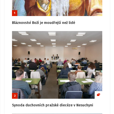
1
Bláznovství Boží je moudřejší než lidé
2
Synoda duchovních pražské diecéze v Nesuchyni