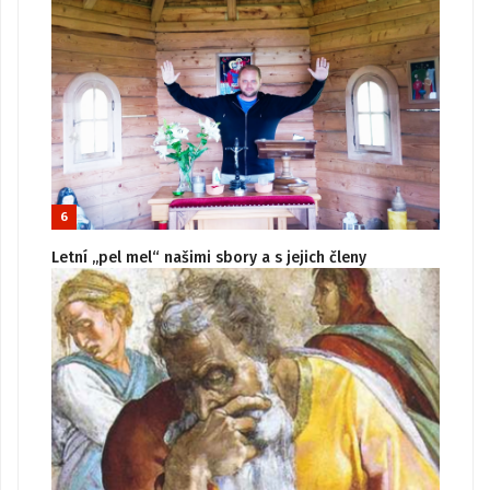
6
Letní „pel mel“ našimi sbory a s jejich členy