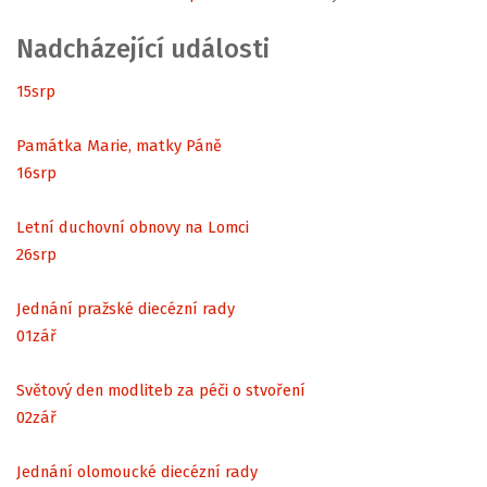
Nadcházející události
15
srp
Památka Marie, matky Páně
16
srp
Letní duchovní obnovy na Lomci
26
srp
Jednání pražské diecézní rady
01
zář
Světový den modliteb za péči o stvoření
02
zář
Jednání olomoucké diecézní rady