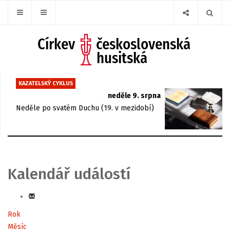
KAZATELSKÝ CYKLUS
neděle 9. srpna
Neděle po svatém Duchu (19. v mezidobí)
Kalendář událostí
Rok
Měsíc