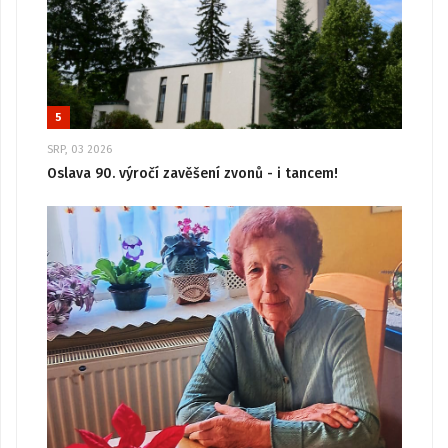
5
SRP, 03 2026
Oslava 90. výročí zavěšení zvonů - i tancem!