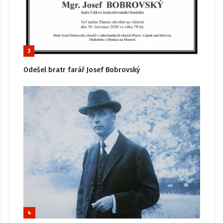
3
Odešel bratr farář Josef Bobrovský
4