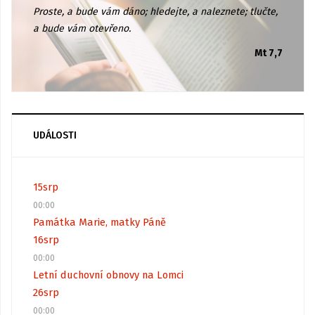
Proste, a bude vám dáno; hledejte, a naleznete; tlučte,
a bude vám otevřeno.
Mt 7,7
UDÁLOSTI
15
srp
00:00
Památka Marie, matky Páně
16
srp
00:00
Letní duchovní obnovy na Lomci
26
srp
00:00