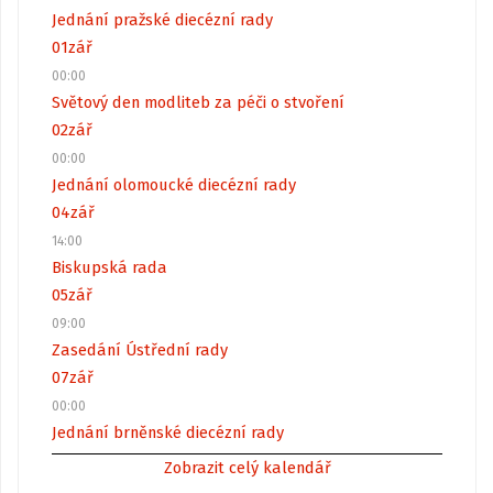
Jednání pražské diecézní rady
01
zář
00:00
Světový den modliteb za péči o stvoření
02
zář
00:00
Jednání olomoucké diecézní rady
04
zář
14:00
Biskupská rada
05
zář
09:00
Zasedání Ústřední rady
07
zář
00:00
Jednání brněnské diecézní rady
Zobrazit celý kalendář