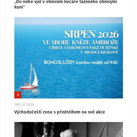
„Do nebe vjel v ohnivém kočáře taženého ohnivými
koni“
3
SRP, 05 2026
Východočeští zvou s předstihem na své akce