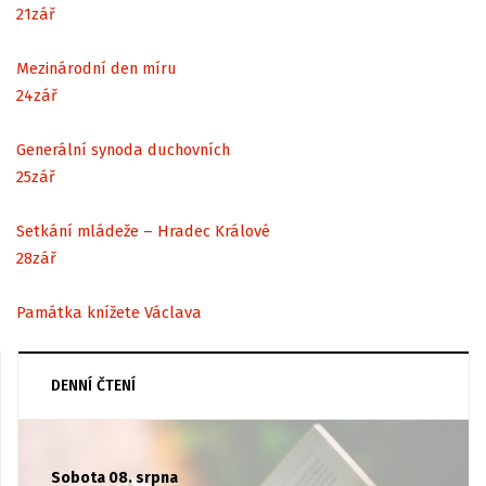
21
zář
Mezinárodní den míru
24
zář
Generální synoda duchovních
25
zář
Setkání mládeže – Hradec Králové
28
zář
Památka knížete Václava
DENNÍ ČTENÍ
Sobota 08. srpna