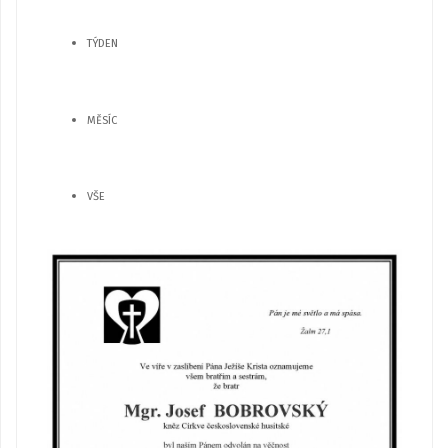
TÝDEN
MĚSÍC
VŠE