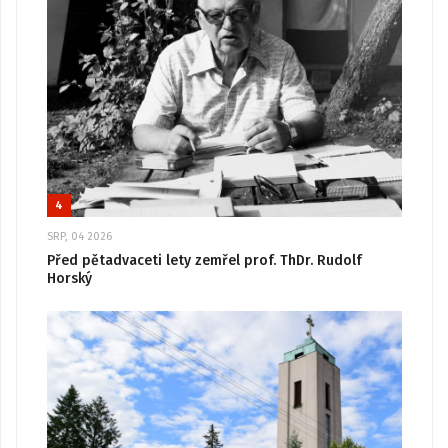
4
SRP, 04 2026
Před pětadvaceti lety zemřel prof. ThDr. Rudolf
Horský