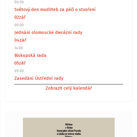
00:00
Světový den modliteb za péči o stvoření
02
zář
00:00
Jednání olomoucké diecézní rady
04
zář
14:00
Biskupská rada
05
zář
09:00
Zasedání Ústřední rady
Zobrazit celý kalendář