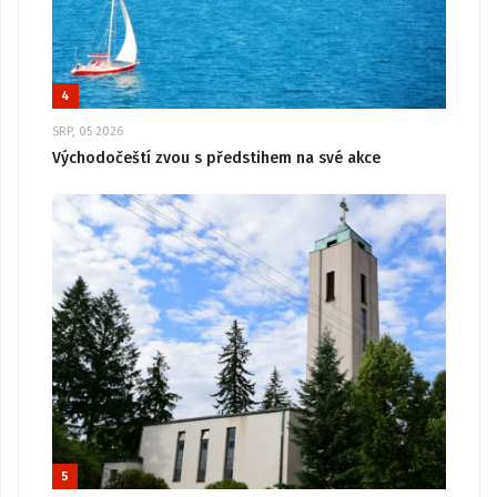
4
SRP, 05 2026
Východočeští zvou s předstihem na své akce
5