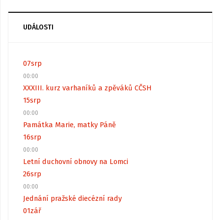
UDÁLOSTI
07
srp
00:00
XXXIII. kurz varhaníků a zpěváků CČSH
15
srp
00:00
Památka Marie, matky Páně
16
srp
00:00
Letní duchovní obnovy na Lomci
26
srp
00:00
Jednání pražské diecézní rady
01
zář