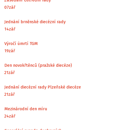
07
zář
Jednání brněnské diecézní rady
14
zář
Výročí úmrtí TGM
19
zář
Den novokřtěnců (pražské diecéze)
21
zář
Jednání diecézní rady Plzeňské diecéze
21
zář
Mezinárodní den míru
24
zář