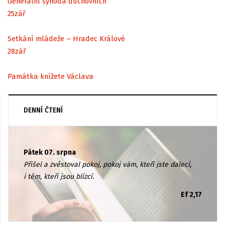
Generální synoda duchovních
25
zář
Setkání mládeže – Hradec Králové
28
zář
Památka knížete Václava
DENNÍ ČTENÍ
Pátek 07. srpna
Přišel a zvěstoval pokoj, pokoj vám, kteří jste dalecí,
i těm, kteří jsou blízcí.
Ef 2,17