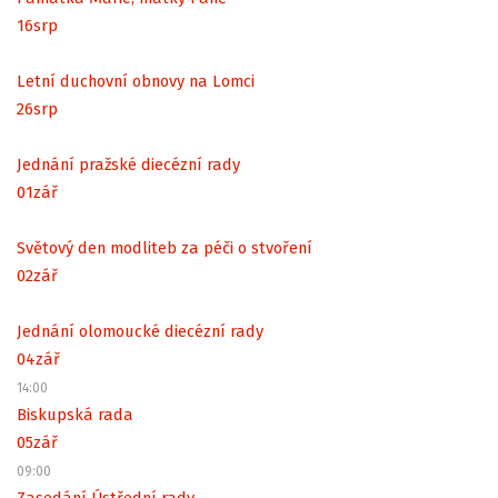
16
srp
Letní duchovní obnovy na Lomci
26
srp
Jednání pražské diecézní rady
01
zář
Světový den modliteb za péči o stvoření
02
zář
Jednání olomoucké diecézní rady
04
zář
14:00
Biskupská rada
05
zář
09:00
Zasedání Ústřední rady