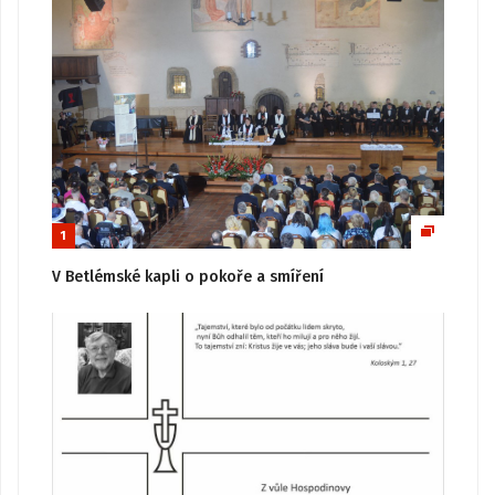
1
V Betlémské kapli o pokoře a smíření