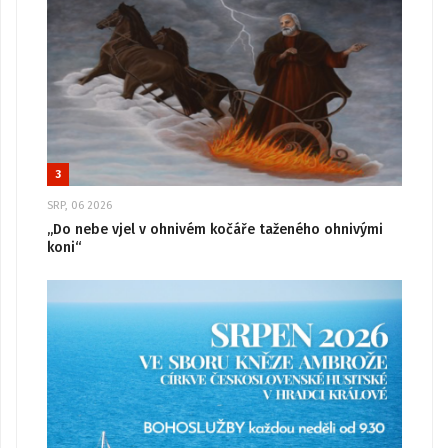
3
SRP, 06 2026
„Do nebe vjel v ohnivém kočáře taženého ohnivými
koni“