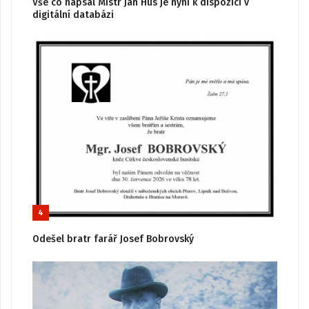
Vše co napsal Mistr Jan Hus je nyní k dispozici v
digitální databázi
4
Odešel bratr farář Josef Bobrovský