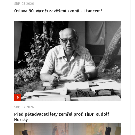
SRP, 03 2026
Oslava 90. výročí zavěšení zvonů - i tancem!
6
SRP, 04 2026
Před pětadvaceti lety zemřel prof. ThDr. Rudolf
Horský