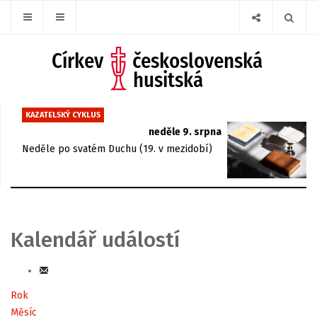
KAZATELSKÝ CYKLUS
neděle 9. srpna
Neděle po svatém Duchu (19. v mezidobí)
Kalendář událostí
Rok
Měsíc