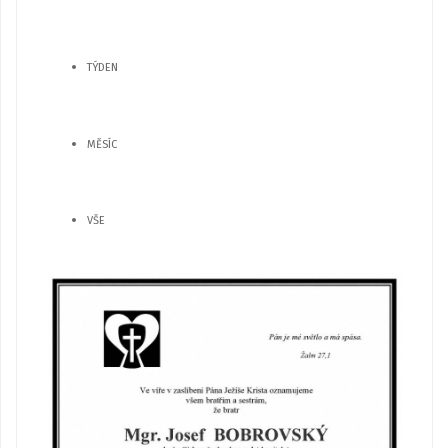
TÝDEN
MĚSÍC
VŠE