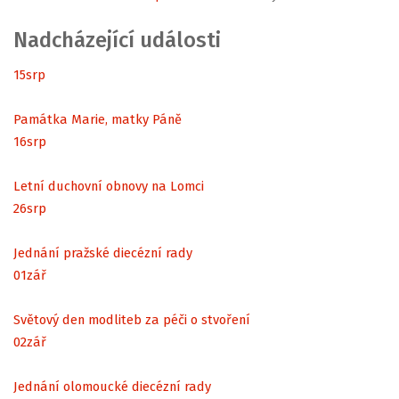
Nadcházející události
15
srp
Památka Marie, matky Páně
16
srp
Letní duchovní obnovy na Lomci
26
srp
Jednání pražské diecézní rady
01
zář
Světový den modliteb za péči o stvoření
02
zář
Jednání olomoucké diecézní rady