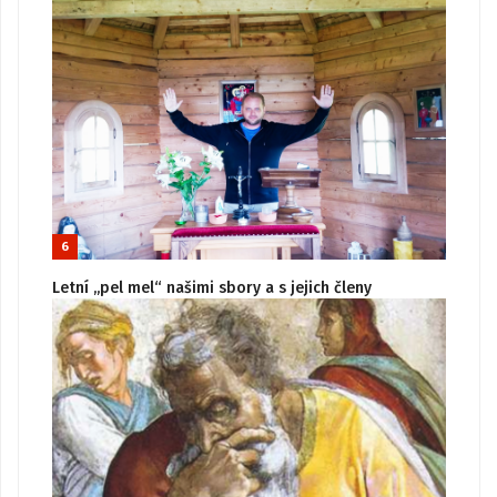
6
Letní „pel mel“ našimi sbory a s jejich členy