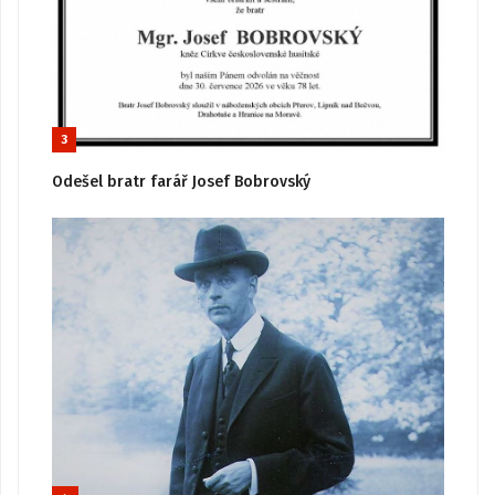
3
Odešel bratr farář Josef Bobrovský