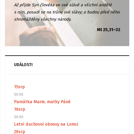
Až přijde Syn člověka ve své slávě a všichni andělé
s ním, posadí se na trůnu své slávy; a budou před něho
shromážděny všechny národy.
Mt 25,31–32
UDÁLOSTI
15
srp
00:00
Památka Marie, matky Páně
16
srp
00:00
Letní duchovní obnovy na Lomci
26
srp