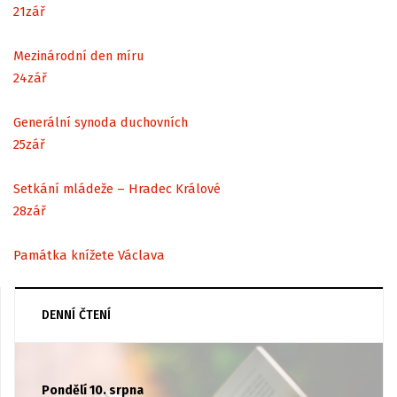
21
zář
Mezinárodní den míru
24
zář
Generální synoda duchovních
25
zář
Setkání mládeže – Hradec Králové
28
zář
Památka knížete Václava
DENNÍ ČTENÍ
Pondělí 10. srpna