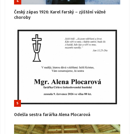
4
Český zápas 1926: Karel Farský – zjištění vážné
choroby
5
Odešla sestra farářka Alena Plocarová