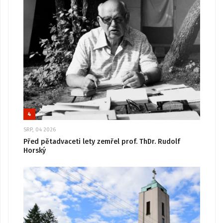
4
SRP, 04 2026
Před pětadvaceti lety zemřel prof. ThDr. Rudolf
Horský