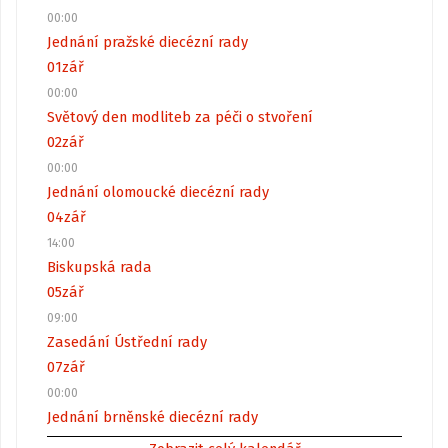
00:00
Jednání pražské diecézní rady
01
zář
00:00
Světový den modliteb za péči o stvoření
02
zář
00:00
Jednání olomoucké diecézní rady
04
zář
14:00
Biskupská rada
05
zář
09:00
Zasedání Ústřední rady
07
zář
00:00
Jednání brněnské diecézní rady