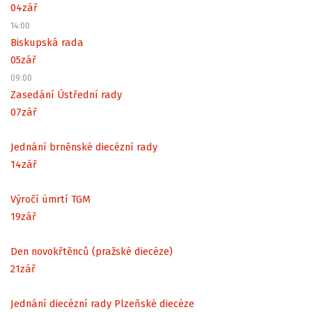
04
zář
14:00
Biskupská rada
05
zář
09:00
Zasedání Ústřední rady
07
zář
Jednání brněnské diecézní rady
14
zář
Výročí úmrtí TGM
19
zář
Den novokřtěnců (pražské diecéze)
21
zář
Jednání diecézní rady Plzeňské diecéze