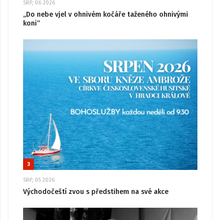
SRP, 06 2026
„Do nebe vjel v ohnivém kočáře taženého ohnivými
koni“
3
SRP, 05 2026
Východočeští zvou s předstihem na své akce