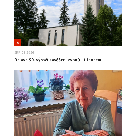
5
SRP, 03 2026
Oslava 90. výročí zavěšení zvonů - i tancem!