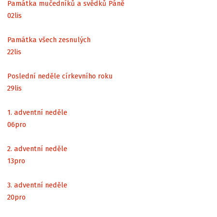
Památka mučedníků a svědků Páně
02
lis
Památka všech zesnulých
22
lis
Poslední neděle církevního roku
29
lis
1. adventní neděle
06
pro
2. adventní neděle
13
pro
3. adventní neděle
20
pro