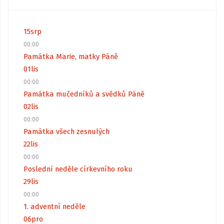
15
srp
00:00
Památka Marie, matky Páně
01
lis
00:00
Památka mučedníků a svědků Páně
02
lis
00:00
Památka všech zesnulých
22
lis
00:00
Poslední neděle církevního roku
29
lis
00:00
1. adventní neděle
06
pro