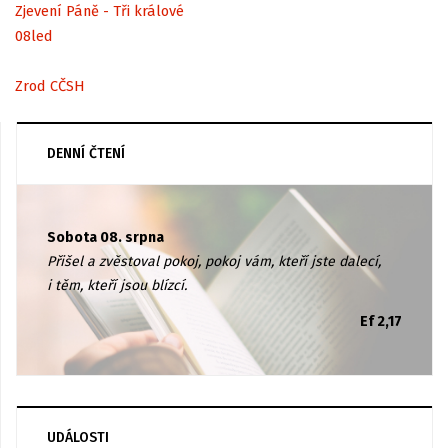
Zjevení Páně - Tři králové
08
led
Zrod CČSH
DENNÍ ČTENÍ
Sobota 08. srpna
Přišel a zvěstoval pokoj, pokoj vám, kteří jste dalecí,
i těm, kteří jsou blízcí.
Ef 2,17
UDÁLOSTI