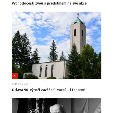
Východočeští zvou s předstihem na své akce
4
SRP, 03 2026
Oslava 90. výročí zavěšení zvonů - i tancem!