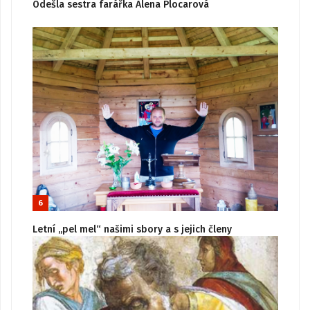
Odešla sestra farářka Alena Plocarová
6
Letní „pel mel“ našimi sbory a s jejich členy