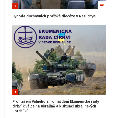
2
Synoda duchovních pražské diecéze v Nesuchyni
3
Prohlášení Valného shromáždění Ekumenické rady
církví k válce na Ukrajině a k situaci ukrajinských
uprchlíků