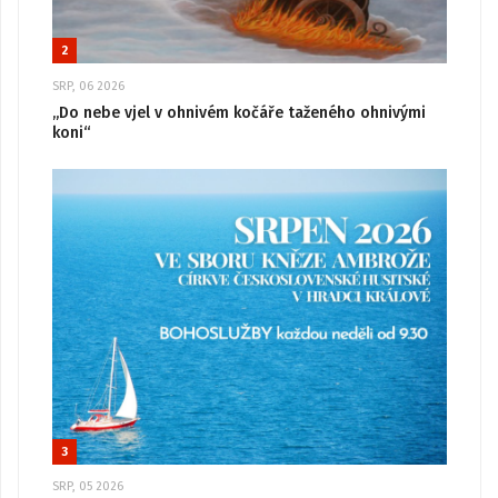
2
SRP, 06 2026
„Do nebe vjel v ohnivém kočáře taženého ohnivými
koni“
3
SRP, 05 2026