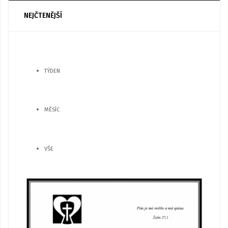
NEJČTENĚJŠÍ
TÝDEN
MĚSÍC
VŠE