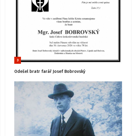
3
Odešel bratr farář Josef Bobrovský