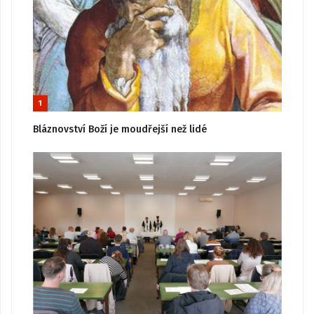
1
Bláznovství Boží je moudřejší než lidé