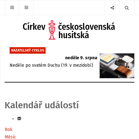
KAZATELSKÝ CYKLUS
neděle 9. srpna
Neděle po svatém Duchu (19. v mezidobí)
Kalendář událostí
Rok
Měsíc