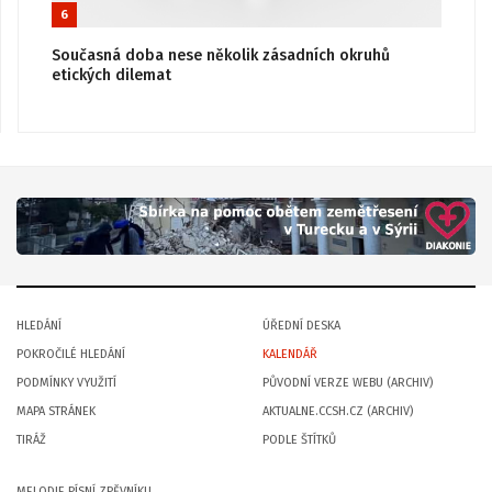
6
Současná doba nese několik zásadních okruhů
etických dilemat
HLEDÁNÍ
ÚŘEDNÍ DESKA
POKROČILÉ HLEDÁNÍ
KALENDÁŘ
PODMÍNKY VYUŽITÍ
PŮVODNÍ VERZE WEBU (ARCHIV)
MAPA STRÁNEK
AKTUALNE.CCSH.CZ (ARCHIV)
TIRÁŽ
PODLE ŠTÍTKŮ
MELODIE PÍSNÍ ZPĚVNÍKU