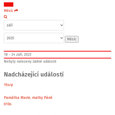
Týden
Měsíc
Měsíc
18 - 24 září, 2023
Nebyly nalezeny žádné události
Nadcházející události
15
srp
Památka Marie, matky Páně
01
lis