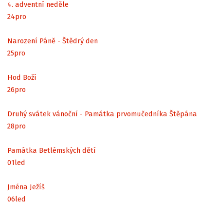
4. adventní neděle
24
pro
Narození Páně - Štědrý den
25
pro
Hod Boží
26
pro
Druhý svátek vánoční - Památka prvomučedníka Štěpána
28
pro
Památka Betlémských dětí
01
led
Jména Ježíš
06
led