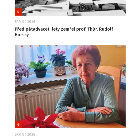
5
SRP, 04 2026
Před pětadvaceti lety zemřel prof. ThDr. Rudolf
Horský
6
SRP, 04 2026