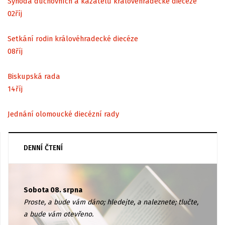
Synoda duchovních a kazatelů královéhradecké diecéze
02
říj
Setkání rodin královéhradecké diecéze
08
říj
Biskupská rada
14
říj
Jednání olomoucké diecézní rady
DENNÍ ČTENÍ
Sobota 08. srpna
Proste, a bude vám dáno; hledejte, a naleznete; tlučte,
a bude vám otevřeno.