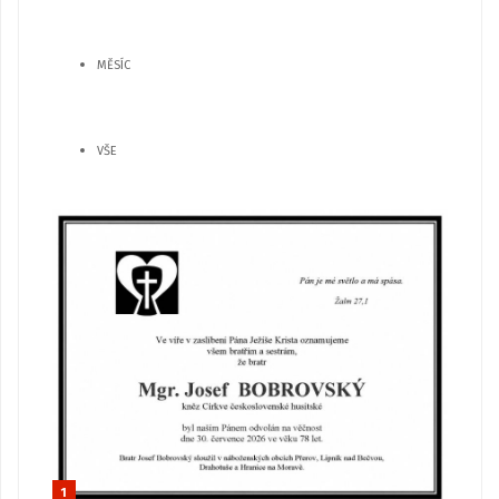
MĚSÍC
VŠE
1