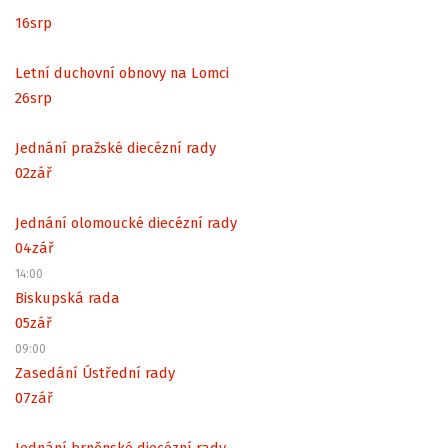
16
srp
Letní duchovní obnovy na Lomci
26
srp
Jednání pražské diecézní rady
02
zář
Jednání olomoucké diecézní rady
04
zář
14:00
Biskupská rada
05
zář
09:00
Zasedání Ústřední rady
07
zář
Jednání brněnské diecézní rady