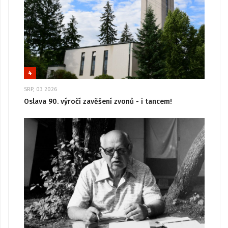
4
SRP, 03 2026
Oslava 90. výročí zavěšení zvonů - i tancem!