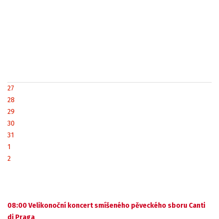
27
28
29
30
31
1
2
08:00 Velikonoční koncert smíšeného pěveckého sboru Canti
di Praga