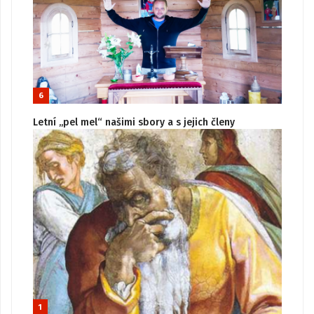
6
Letní „pel mel“ našimi sbory a s jejich členy
1