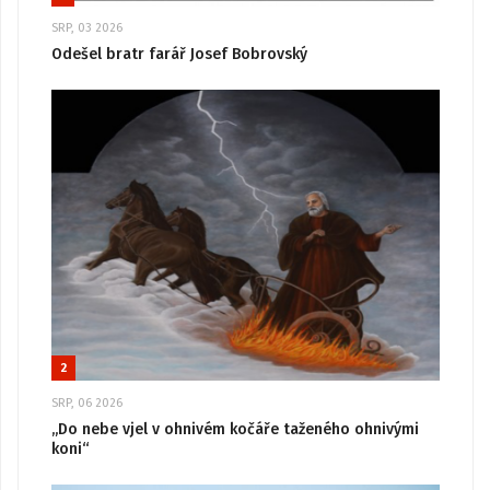
SRP, 03 2026
Odešel bratr farář Josef Bobrovský
2
SRP, 06 2026
„Do nebe vjel v ohnivém kočáře taženého ohnivými
koni“