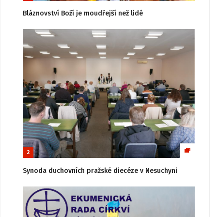
Bláznovství Boží je moudřejší než lidé
2
Synoda duchovních pražské diecéze v Nesuchyni