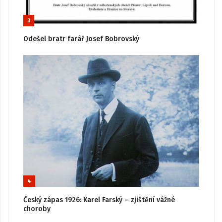
3
Odešel bratr farář Josef Bobrovský
4
Český zápas 1926: Karel Farský – zjištění vážné
choroby