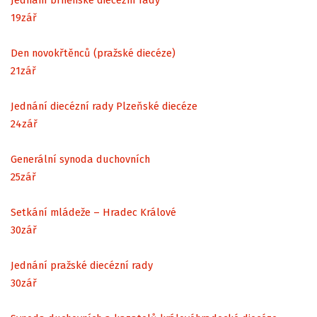
19
zář
Den novokřtěnců (pražské diecéze)
21
zář
Jednání diecézní rady Plzeňské diecéze
24
zář
Generální synoda duchovních
25
zář
Setkání mládeže – Hradec Králové
30
zář
Jednání pražské diecézní rady
30
zář