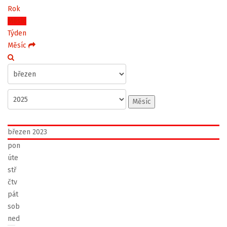
Rok
Měsíc
Týden
Měsíc
Měsíc
březen 2023
pon
úte
stř
čtv
pát
sob
ned