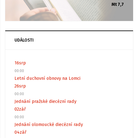
Mt 7,7
UDÁLOSTI
16
srp
00:00
Letní duchovní obnovy na Lomci
26
srp
00:00
Jednání pražské diecézní rady
02
zář
00:00
Jednání olomoucké diecézní rady
04
zář