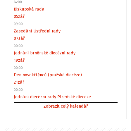
14:00
Biskupská rada
05
zář
09:00
Zasedání Ústřední rady
07
zář
00:00
Jednání brněnské diecézní rady
19
zář
00:00
Den novokřtěnců (pražské diecéze)
21
zář
00:00
Jednání diecézní rady Plzeňské diecéze
Zobrazit celý kalendář