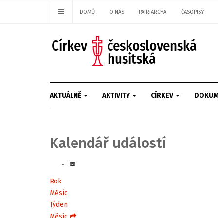
DOMŮ
O NÁS
PATRIARCHA
ČASOPISY
AKTUÁLNĚ
AKTIVITY
CÍRKEV
DOKUM
Kalendář událostí
Rok
Měsíc
Týden
Měsíc