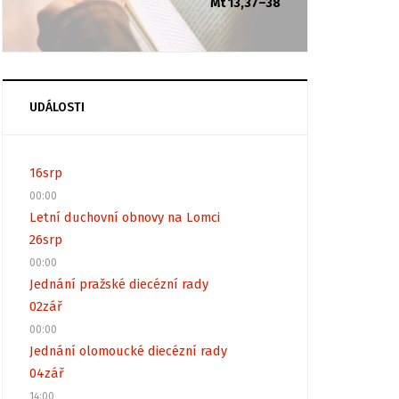
Mt 13,37–38
UDÁLOSTI
16
srp
00:00
Letní duchovní obnovy na Lomci
26
srp
00:00
Jednání pražské diecézní rady
02
zář
00:00
Jednání olomoucké diecézní rady
04
zář
14:00