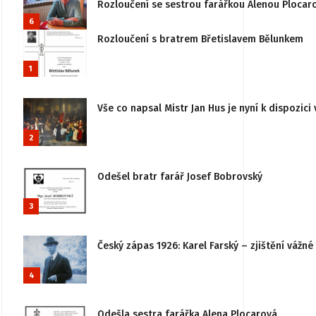
Rozloučení se sestrou farářkou Alenou Plocar
6
Rozloučení s bratrem Břetislavem Bělunkem
1
Vše co napsal Mistr Jan Hus je nyní k dispozici 
2
Odešel bratr farář Josef Bobrovský
3
Český zápas 1926: Karel Farský – zjištění vážn
4
Odešla sestra farářka Alena Plocarová