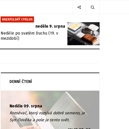
KAZATELSKÝ CYKLUS
neděle 9. srpna
Neděle po svatém Duchu (19. v
mezidobí)
DENNÍ ČTENÍ
Neděle 09. srpna
Rozsévač, který rozsívá dobré semeno, je
Syn člověka a pole je tento svět.