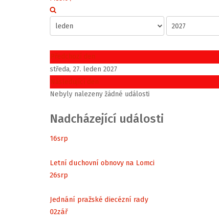
Předchozí den
středa, 27. leden 2027
Následující den
Nebyly nalezeny žádné události
Nadcházející události
16
srp
Letní duchovní obnovy na Lomci
26
srp
Jednání pražské diecézní rady
02
zář