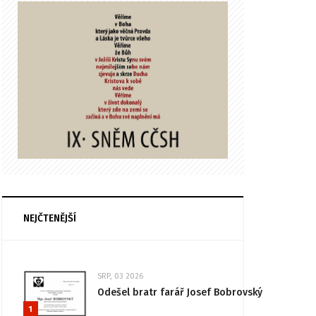
NEJČTENĚJŠÍ
SRP, 03 2026
Odešel bratr farář Josef Bobrovský
1