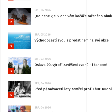
SRP, 06 2026
„Do nebe vjel v ohnivém kočáře taženého ohni
2
SRP, 05 2026
Východočeští zvou s předstihem na své akce
3
SRP, 03 2026
Oslava 90. výročí zavěšení zvonů - i tancem!
4
SRP, 04 2026
Před pětadvaceti lety zemřel prof. ThDr. Rudo
5
SRP, 04 2026