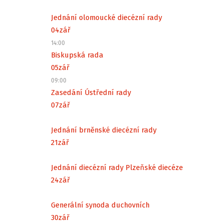
Jednání olomoucké diecézní rady
04
zář
14:00
Biskupská rada
05
zář
09:00
Zasedání Ústřední rady
07
zář
Jednání brněnské diecézní rady
21
zář
Jednání diecézní rady Plzeňské diecéze
24
zář
Generální synoda duchovních
30
zář