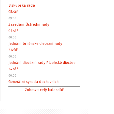
Biskupská rada
05
zář
09:00
Zasedání Ústřední rady
07
zář
00:00
Jednání brněnské diecézní rady
21
zář
00:00
Jednání diecézní rady Plzeňské diecéze
24
zář
00:00
Generální synoda duchovních
Zobrazit celý kalendář