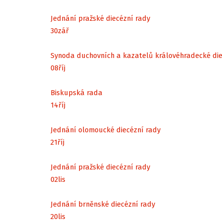
Jednání pražské diecézní rady
30
zář
Synoda duchovních a kazatelů královéhradecké di
08
říj
Biskupská rada
14
říj
Jednání olomoucké diecézní rady
21
říj
Jednání pražské diecézní rady
02
lis
Jednání brněnské diecézní rady
20
lis