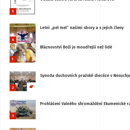
5
Letní „pel mel“ našimi sbory a s jejich členy
6
Bláznovství Boží je moudřejší než lidé
1
Synoda duchovních pražské diecéze v Nesuchy
2
Prohlášení Valného shromáždění Ekumenické rady
3