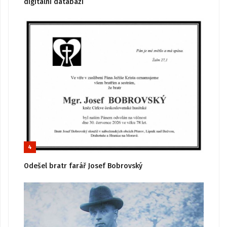
digitální databázi
4
Odešel bratr farář Josef Bobrovský