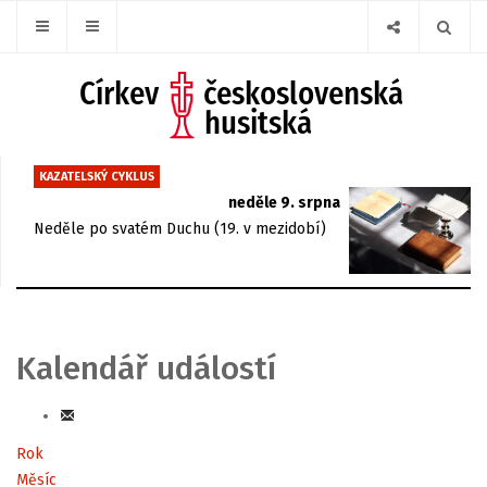
KAZATELSKÝ CYKLUS
neděle 9. srpna
Neděle po svatém Duchu (19. v mezidobí)
Kalendář událostí
Rok
Měsíc