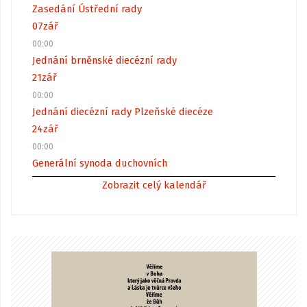
Zasedání Ústřední rady
07
zář
00:00
Jednání brněnské diecézní rady
21
zář
00:00
Jednání diecézní rady Plzeňské diecéze
24
zář
00:00
Generální synoda duchovních
Zobrazit celý kalendář