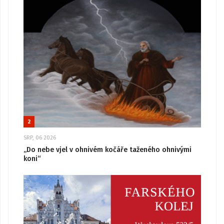
2
SRP, 06 2026
„Do nebe vjel v ohnivém kočáře taženého ohnivými
koni“