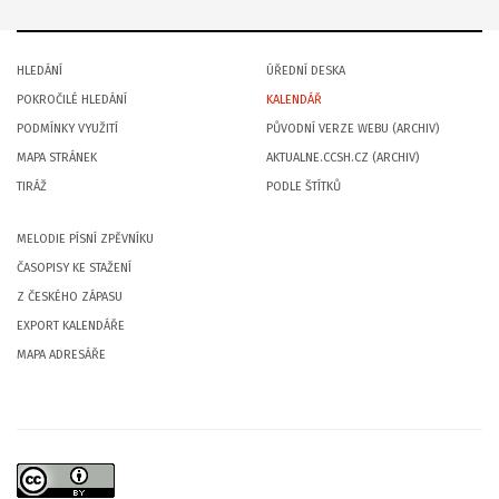
HLEDÁNÍ
ÚŘEDNÍ DESKA
POKROČILÉ HLEDÁNÍ
KALENDÁŘ
PODMÍNKY VYUŽITÍ
PŮVODNÍ VERZE WEBU (ARCHIV)
MAPA STRÁNEK
AKTUALNE.CCSH.CZ (ARCHIV)
TIRÁŽ
PODLE ŠTÍTKŮ
MELODIE PÍSNÍ ZPĚVNÍKU
ČASOPISY KE STAŽENÍ
Z ČESKÉHO ZÁPASU
EXPORT KALENDÁŘE
MAPA ADRESÁŘE