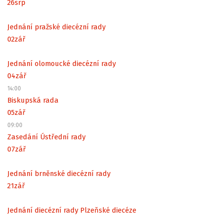
26
srp
Jednání pražské diecézní rady
02
zář
Jednání olomoucké diecézní rady
04
zář
14:00
Biskupská rada
05
zář
09:00
Zasedání Ústřední rady
07
zář
Jednání brněnské diecézní rady
21
zář
Jednání diecézní rady Plzeňské diecéze