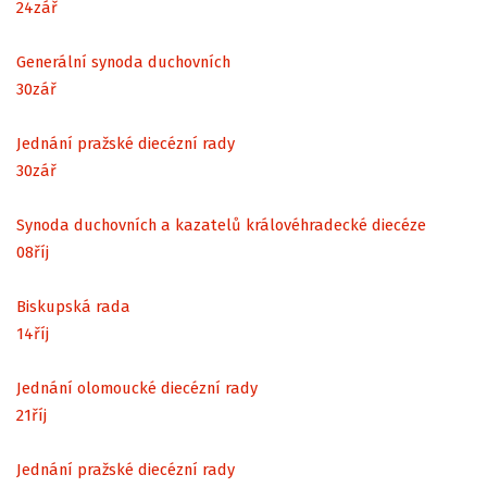
24
zář
Generální synoda duchovních
30
zář
Jednání pražské diecézní rady
30
zář
Synoda duchovních a kazatelů královéhradecké diecéze
08
říj
Biskupská rada
14
říj
Jednání olomoucké diecézní rady
21
říj
Jednání pražské diecézní rady