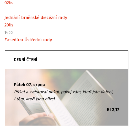
02
lis
Jednání brněnské diecézní rady
20
lis
14:00
Zasedání Ústřední rady
DENNÍ ČTENÍ
Pátek 07. srpna
Přišel a zvěstoval pokoj, pokoj vám, kteří jste dalecí,
i těm, kteří jsou blízcí.
Ef 2,17