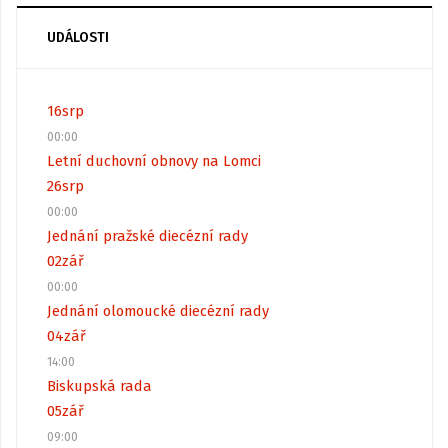
UDÁLOSTI
16
srp
00:00
Letní duchovní obnovy na Lomci
26
srp
00:00
Jednání pražské diecézní rady
02
zář
00:00
Jednání olomoucké diecézní rady
04
zář
14:00
Biskupská rada
05
zář
09:00