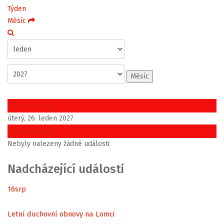
Týden
Měsíc
Měsíc
Předchozí den
úterý, 26. leden 2027
Následující den
Nebyly nalezeny žádné události
Nadcházející události
16
srp
Letní duchovní obnovy na Lomci