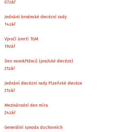
07
zář
Jednání brněnské diecézní rady
14
zář
Výročí úmrtí TGM
19
zář
Den novokřtěnců (pražské diecéze)
21
zář
Jednání diecézní rady Plzeňské diecéze
21
zář
Mezinárodní den míru
24
zář
Generální synoda duchovních