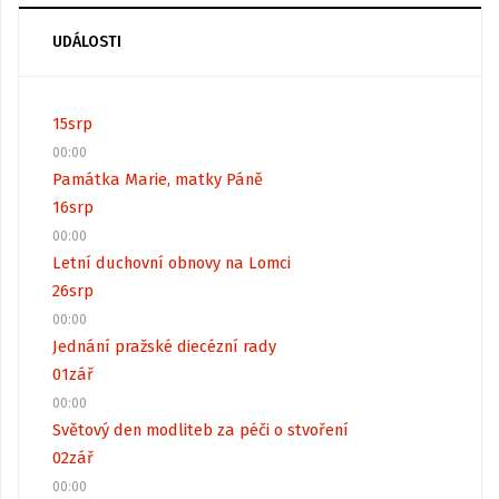
UDÁLOSTI
15
srp
00:00
Památka Marie, matky Páně
16
srp
00:00
Letní duchovní obnovy na Lomci
26
srp
00:00
Jednání pražské diecézní rady
01
zář
00:00
Světový den modliteb za péči o stvoření
02
zář
00:00