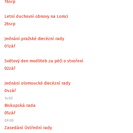
16
srp
Letní duchovní obnovy na Lomci
26
srp
Jednání pražské diecézní rady
01
zář
Světový den modliteb za péči o stvoření
02
zář
Jednání olomoucké diecézní rady
04
zář
14:00
Biskupská rada
05
zář
09:00
Zasedání Ústřední rady