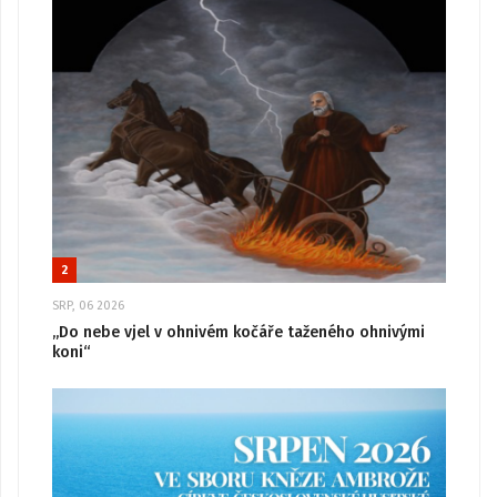
2
SRP, 06 2026
„Do nebe vjel v ohnivém kočáře taženého ohnivými
koni“