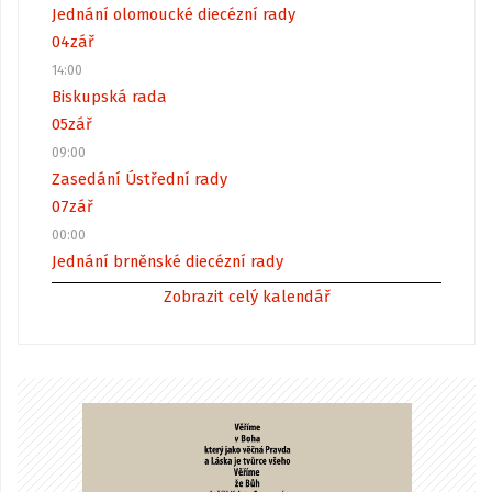
Jednání olomoucké diecézní rady
04
zář
14:00
Biskupská rada
05
zář
09:00
Zasedání Ústřední rady
07
zář
00:00
Jednání brněnské diecézní rady
Zobrazit celý kalendář