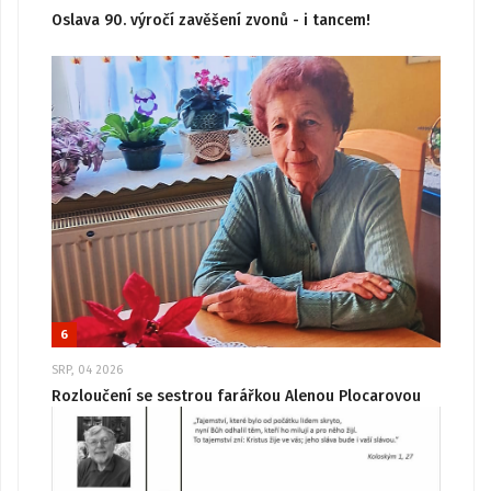
Oslava 90. výročí zavěšení zvonů - i tancem!
6
SRP, 04 2026
Rozloučení se sestrou farářkou Alenou Plocarovou