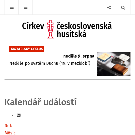
KAZATELSKÝ CYKLUS
neděle 9. srpna
Neděle po svatém Duchu (19. v mezidobí)
Kalendář událostí
Rok
Měsíc