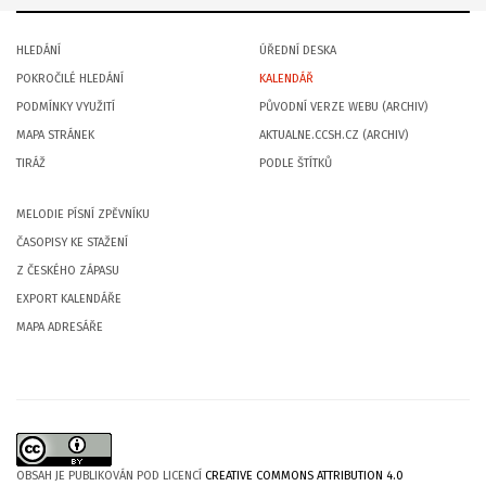
HLEDÁNÍ
ÚŘEDNÍ DESKA
POKROČILÉ HLEDÁNÍ
KALENDÁŘ
PODMÍNKY VYUŽITÍ
PŮVODNÍ VERZE WEBU (ARCHIV)
MAPA STRÁNEK
AKTUALNE.CCSH.CZ (ARCHIV)
TIRÁŽ
PODLE ŠTÍTKŮ
MELODIE PÍSNÍ ZPĚVNÍKU
ČASOPISY KE STAŽENÍ
Z ČESKÉHO ZÁPASU
EXPORT KALENDÁŘE
MAPA ADRESÁŘE
OBSAH JE PUBLIKOVÁN POD LICENCÍ
CREATIVE COMMONS ATTRIBUTION 4.0