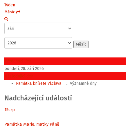
Týden
Měsíc
Měsíc
Předchozí den
pondělí, 28. září 2026
Následující den
Památka knížete Václava
:: Významné dny
Nadcházející události
15
srp
Památka Marie, matky Páně