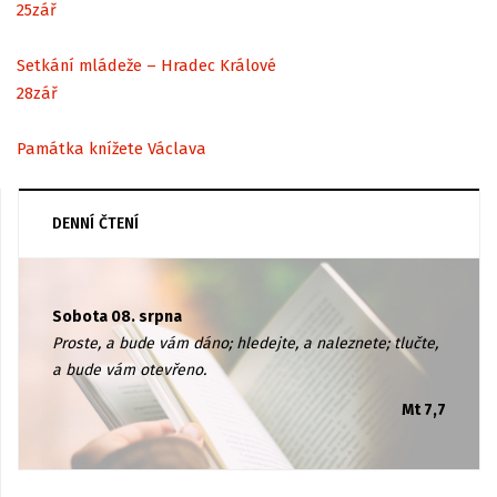
25
zář
Setkání mládeže – Hradec Králové
28
zář
Památka knížete Václava
DENNÍ ČTENÍ
Sobota 08. srpna
Proste, a bude vám dáno; hledejte, a naleznete; tlučte,
a bude vám otevřeno.
Mt 7,7