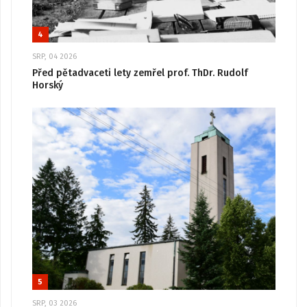
4
SRP, 04 2026
Před pětadvaceti lety zemřel prof. ThDr. Rudolf
Horský
5
SRP, 03 2026