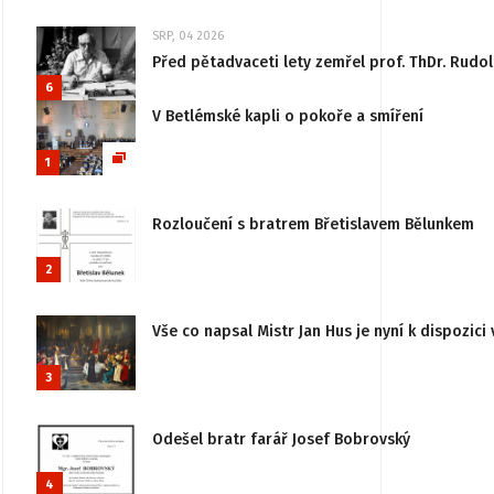
SRP, 04 2026
Před pětadvaceti lety zemřel prof. ThDr. Rudo
6
V Betlémské kapli o pokoře a smíření
1
Rozloučení s bratrem Břetislavem Bělunkem
2
Vše co napsal Mistr Jan Hus je nyní k dispozici 
3
Odešel bratr farář Josef Bobrovský
4