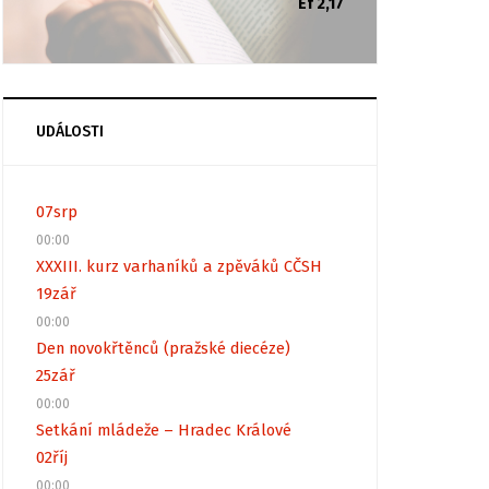
Ef 2,17
UDÁLOSTI
07
srp
00:00
XXXIII. kurz varhaníků a zpěváků CČSH
19
zář
00:00
Den novokřtěnců (pražské diecéze)
25
zář
00:00
Setkání mládeže – Hradec Králové
02
říj
00:00