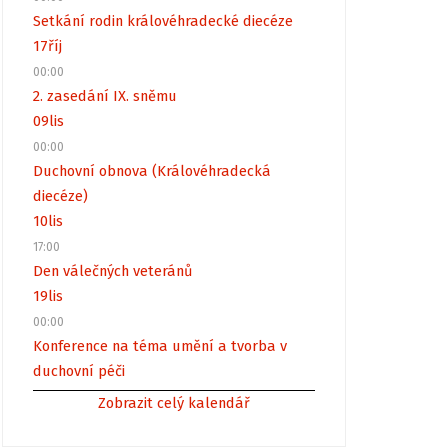
Setkání rodin královéhradecké diecéze
17
říj
00:00
2. zasedání IX. sněmu
09
lis
00:00
Duchovní obnova (Královéhradecká
diecéze)
10
lis
17:00
Den válečných veteránů
19
lis
00:00
Konference na téma umění a tvorba v
duchovní péči
Zobrazit celý kalendář