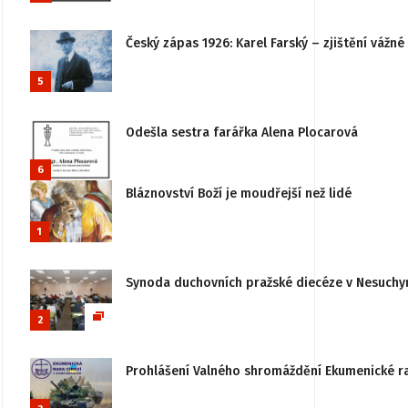
Český zápas 1926: Karel Farský – zjištění vážn
5
Odešla sestra farářka Alena Plocarová
6
Bláznovství Boží je moudřejší než lidé
1
Synoda duchovních pražské diecéze v Nesuchy
2
Prohlášení Valného shromáždění Ekumenické rady