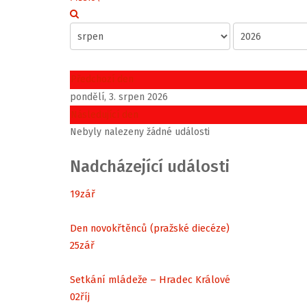
Předchozí den
pondělí, 3. srpen 2026
Následující den
Nebyly nalezeny žádné události
Nadcházející události
19
zář
Den novokřtěnců (pražské diecéze)
25
zář
Setkání mládeže – Hradec Králové
02
říj