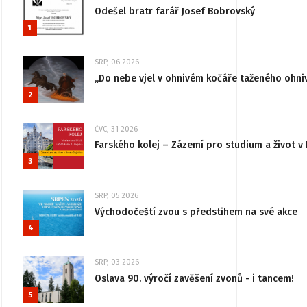
Odešel bratr farář Josef Bobrovský
1
SRP, 06 2026
„Do nebe vjel v ohnivém kočáře taženého ohni
2
ČVC, 31 2026
Farského kolej – Zázemí pro studium a život v 
3
SRP, 05 2026
Východočeští zvou s předstihem na své akce
4
SRP, 03 2026
Oslava 90. výročí zavěšení zvonů - i tancem!
5