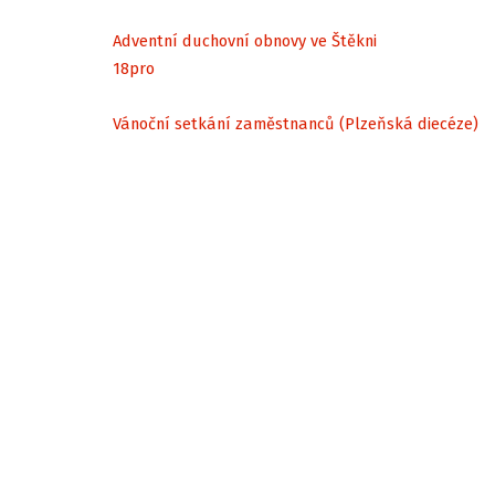
Adventní duchovní obnovy ve Štěkni
18
pro
Vánoční setkání zaměstnanců (Plzeňská diecéze)