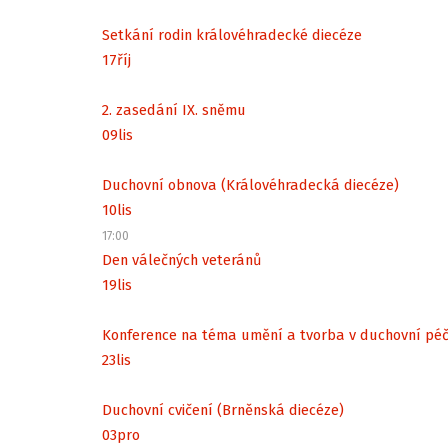
Setkání rodin královéhradecké diecéze
17
říj
2. zasedání IX. sněmu
09
lis
Duchovní obnova (Královéhradecká diecéze)
10
lis
17:00
Den válečných veteránů
19
lis
Konference na téma umění a tvorba v duchovní péč
23
lis
Duchovní cvičení (Brněnská diecéze)
03
pro