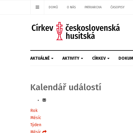
DOMŮ
O NÁS
PATRIARCHA
ČASOPISY
AKTUÁLNĚ
AKTIVITY
CÍRKEV
DOKUM
Kalendář událostí
Rok
Měsíc
Týden
Měsíc