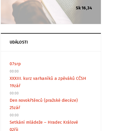
Sk 16,34
UDÁLOSTI
07
srp
00:00
XXXIII. kurz varhaníků a zpěváků CČSH
19
zář
00:00
Den novokřtěnců (pražské diecéze)
25
zář
00:00
Setkání mládeže – Hradec Králové
02
říj