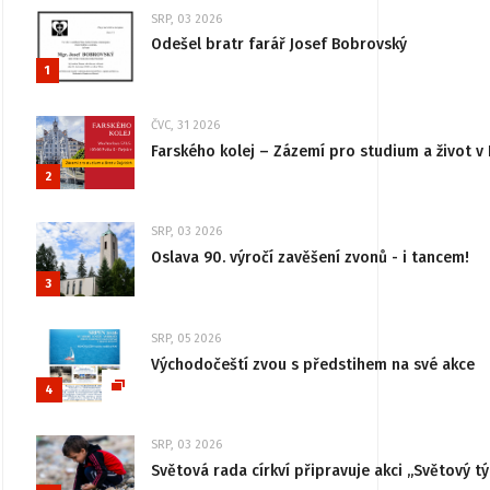
SRP, 03 2026
Odešel bratr farář Josef Bobrovský
1
ČVC, 31 2026
Farského kolej – Zázemí pro studium a život v 
2
SRP, 03 2026
Oslava 90. výročí zavěšení zvonů - i tancem!
3
SRP, 05 2026
Východočeští zvou s předstihem na své akce
4
SRP, 03 2026
Světová rada církví připravuje akci „Světový tý