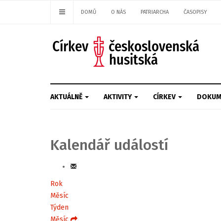
DOMŮ
O NÁS
PATRIARCHA
ČASOPISY
AKTUÁLNĚ
AKTIVITY
CÍRKEV
DOKUM
Kalendář událostí
Rok
Měsíc
Týden
Měsíc