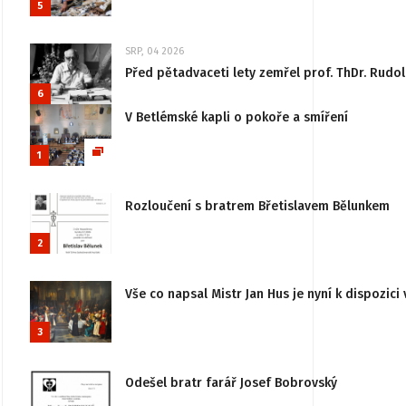
5
SRP, 04 2026
Před pětadvaceti lety zemřel prof. ThDr. Rudo
6
V Betlémské kapli o pokoře a smíření
1
Rozloučení s bratrem Břetislavem Bělunkem
2
Vše co napsal Mistr Jan Hus je nyní k dispozici 
3
Odešel bratr farář Josef Bobrovský