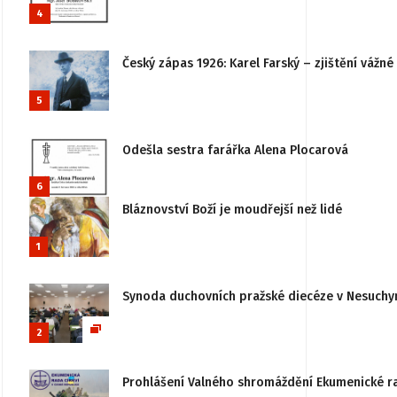
4
Český zápas 1926: Karel Farský – zjištění vážn
5
Odešla sestra farářka Alena Plocarová
6
Bláznovství Boží je moudřejší než lidé
1
Synoda duchovních pražské diecéze v Nesuchy
2
Prohlášení Valného shromáždění Ekumenické rady