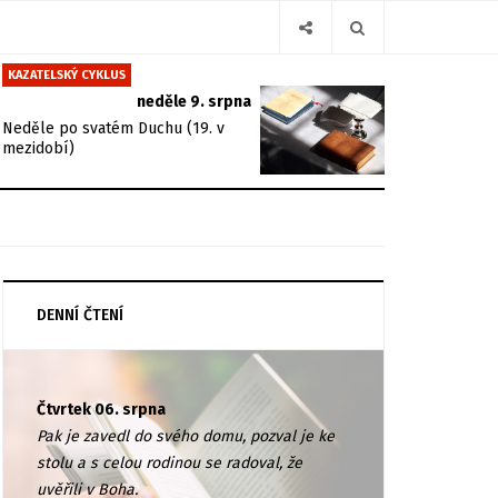
KAZATELSKÝ CYKLUS
neděle 9. srpna
Neděle po svatém Duchu (19. v
mezidobí)
DENNÍ ČTENÍ
Čtvrtek 06. srpna
Pak je zavedl do svého domu, pozval je ke
stolu a s celou rodinou se radoval, že
uvěřili v Boha.