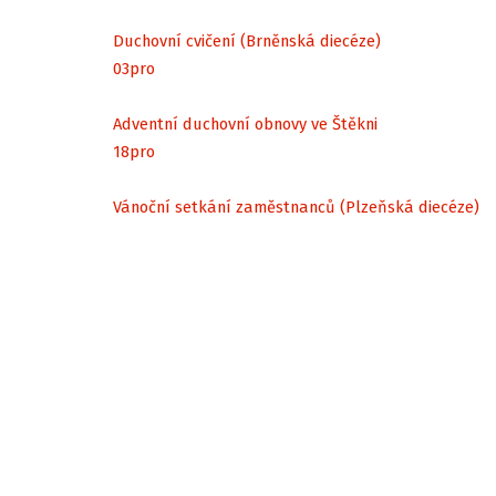
Duchovní cvičení (Brněnská diecéze)
03
pro
Adventní duchovní obnovy ve Štěkni
18
pro
Vánoční setkání zaměstnanců (Plzeňská diecéze)