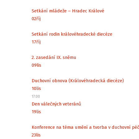
Setkání mládeže – Hradec Králové
02
říj
Setkání rodin královéhradecké diecéze
17
říj
2. zasedání IX. sněmu
09
lis
Duchovní obnova (Královéhradecká diecéze)
10
lis
17:00
Den válečných veteránů
19
lis
Konference na téma umění a tvorba v duchovní péč
23
lis