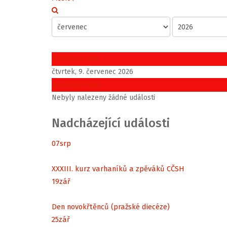
Předchozí den
čtvrtek, 9. červenec 2026
Následující den
Nebyly nalezeny žádné události
Nadcházející události
07
srp
XXXIII. kurz varhaníků a zpěváků CČSH
19
zář
Den novokřtěnců (pražské diecéze)
25
zář