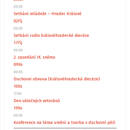
00:00
Setkání mládeže – Hradec Králové
02
říj
00:00
Setkání rodin královéhradecké diecéze
17
říj
00:00
2. zasedání IX. sněmu
09
lis
00:00
Duchovní obnova (Královéhradecká diecéze)
10
lis
17:00
Den válečných veteránů
19
lis
00:00
Konference na téma umění a tvorba v duchovní péči