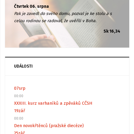
Čtvrtek 06. srpna
Pak je zavedl do svého domu, pozval je ke stolu a s
celou rodinou se radoval, že uvěřili v Boha.
Sk 16,34
UDÁLOSTI
07
srp
00:00
XXXIII. kurz varhaníků a zpěváků CČSH
19
zář
00:00
Den novokřtěnců (pražské diecéze)
25
zář