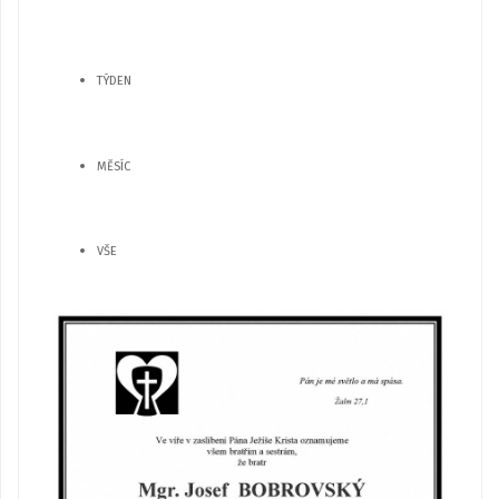
TÝDEN
MĚSÍC
VŠE