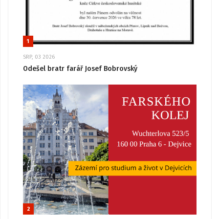
1
SRP, 03 2026
Odešel bratr farář Josef Bobrovský
2