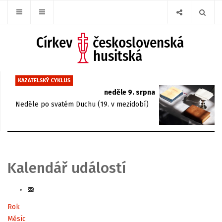
KAZATELSKÝ CYKLUS
neděle 9. srpna
Neděle po svatém Duchu (19. v mezidobí)
Kalendář událostí
Rok
Měsíc