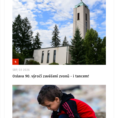
4
SRP, 03 2026
Oslava 90. výročí zavěšení zvonů - i tancem!