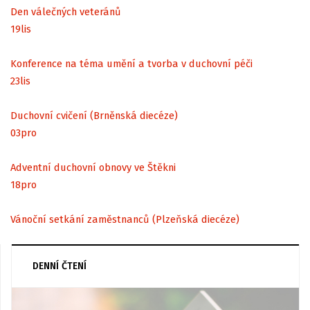
Den válečných veteránů
19
lis
Konference na téma umění a tvorba v duchovní péči
23
lis
Duchovní cvičení (Brněnská diecéze)
03
pro
Adventní duchovní obnovy ve Štěkni
18
pro
Vánoční setkání zaměstnanců (Plzeňská diecéze)
DENNÍ ČTENÍ