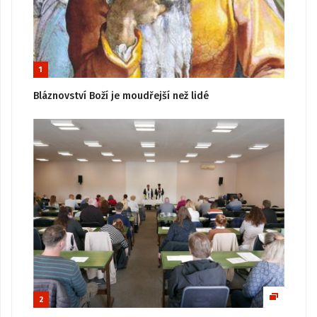
1
Bláznovství Boží je moudřejší než lidé
2