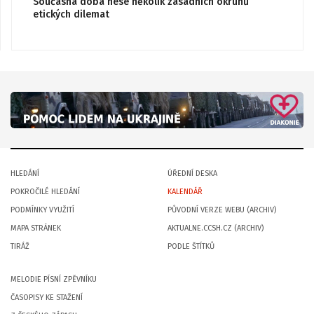
Současná doba nese několik zásadních okruhů
etických dilemat
HLEDÁNÍ
ÚŘEDNÍ DESKA
POKROČILÉ HLEDÁNÍ
KALENDÁŘ
PODMÍNKY VYUŽITÍ
PŮVODNÍ VERZE WEBU (ARCHIV)
MAPA STRÁNEK
AKTUALNE.CCSH.CZ (ARCHIV)
TIRÁŽ
PODLE ŠTÍTKŮ
MELODIE PÍSNÍ ZPĚVNÍKU
ČASOPISY KE STAŽENÍ