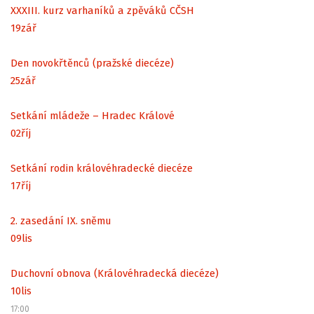
XXXIII. kurz varhaníků a zpěváků CČSH
19
zář
Den novokřtěnců (pražské diecéze)
25
zář
Setkání mládeže – Hradec Králové
02
říj
Setkání rodin královéhradecké diecéze
17
říj
2. zasedání IX. sněmu
09
lis
Duchovní obnova (Královéhradecká diecéze)
10
lis
17:00