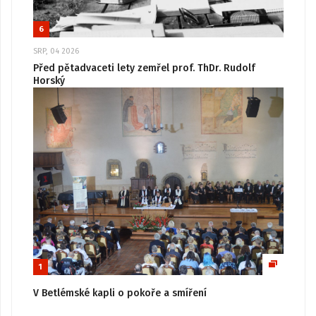
6
SRP, 04 2026
Před pětadvaceti lety zemřel prof. ThDr. Rudolf
Horský
1
V Betlémské kapli o pokoře a smíření