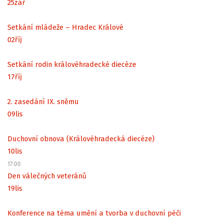
25
zář
Setkání mládeže – Hradec Králové
02
říj
Setkání rodin královéhradecké diecéze
17
říj
2. zasedání IX. sněmu
09
lis
Duchovní obnova (Královéhradecká diecéze)
10
lis
17:00
Den válečných veteránů
19
lis
Konference na téma umění a tvorba v duchovní péči