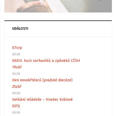
UDÁLOSTI
07
srp
00:00
XXXIII. kurz varhaníků a zpěváků CČSH
19
zář
00:00
Den novokřtěnců (pražské diecéze)
25
zář
00:00
Setkání mládeže – Hradec Králové
02
říj
00:00