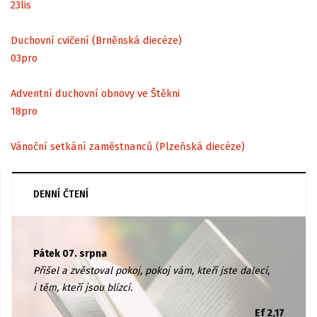
23
lis
Duchovní cvičení (Brněnská diecéze)
03
pro
Adventní duchovní obnovy ve Štěkni
18
pro
Vánoční setkání zaměstnanců (Plzeňská diecéze)
DENNÍ ČTENÍ
Pátek 07. srpna
Přišel a zvěstoval pokoj, pokoj vám, kteří jste dalecí,
i těm, kteří jsou blízcí.
Ef 2,17