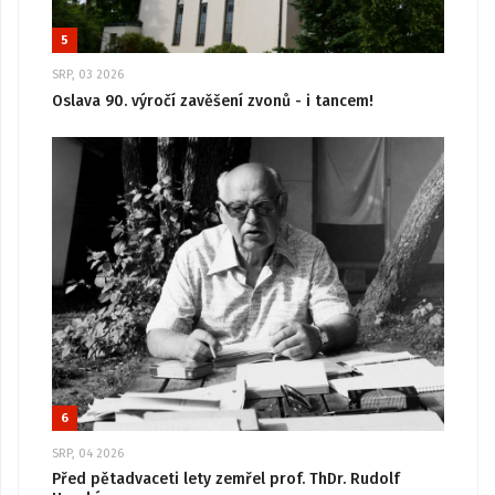
5
SRP, 03 2026
Oslava 90. výročí zavěšení zvonů - i tancem!
6
SRP, 04 2026
Před pětadvaceti lety zemřel prof. ThDr. Rudolf