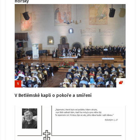
Horský
1
V Betlémské kapli o pokoře a smíření