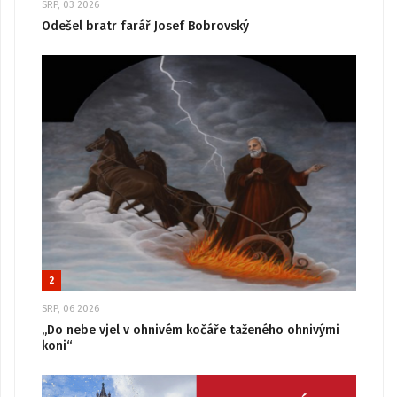
SRP, 03 2026
Odešel bratr farář Josef Bobrovský
2
SRP, 06 2026
„Do nebe vjel v ohnivém kočáře taženého ohnivými
koni“