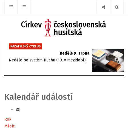
KAZATELSKÝ CYKLUS
neděle 9. srpna
Neděle po svatém Duchu (19. v mezidobí)
Kalendář událostí
Rok
Měsíc