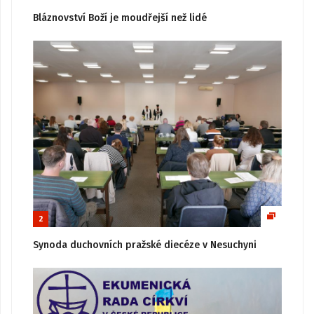
Bláznovství Boží je moudřejší než lidé
2
Synoda duchovních pražské diecéze v Nesuchyni