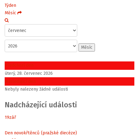
Týden
Měsíc
Měsíc
Předchozí den
úterý, 28. červenec 2026
Následující den
Nebyly nalezeny žádné události
Nadcházející události
19
zář
Den novokřtěnců (pražské diecéze)