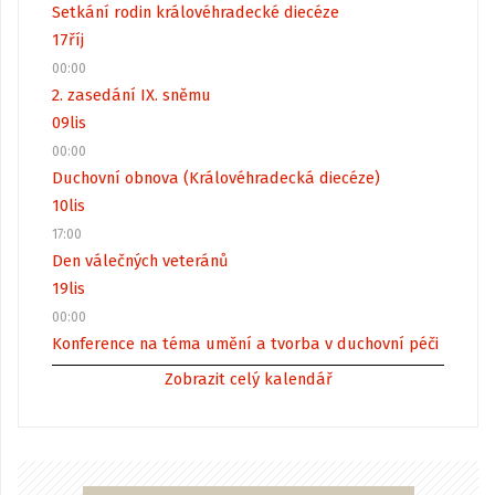
Setkání rodin královéhradecké diecéze
17
říj
00:00
2. zasedání IX. sněmu
09
lis
00:00
Duchovní obnova (Královéhradecká diecéze)
10
lis
17:00
Den válečných veteránů
19
lis
00:00
Konference na téma umění a tvorba v duchovní péči
Zobrazit celý kalendář