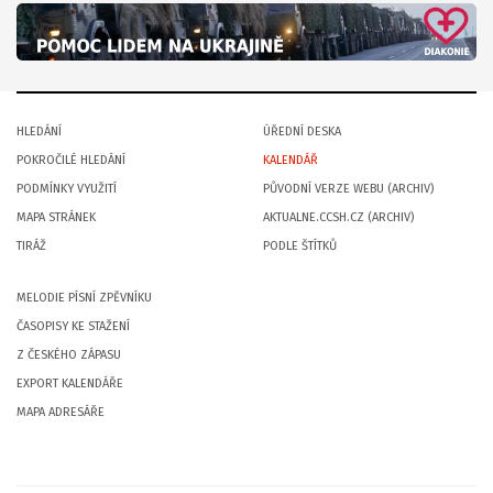
HLEDÁNÍ
ÚŘEDNÍ DESKA
POKROČILÉ HLEDÁNÍ
KALENDÁŘ
PODMÍNKY VYUŽITÍ
PŮVODNÍ VERZE WEBU (ARCHIV)
MAPA STRÁNEK
AKTUALNE.CCSH.CZ (ARCHIV)
TIRÁŽ
PODLE ŠTÍTKŮ
MELODIE PÍSNÍ ZPĚVNÍKU
ČASOPISY KE STAŽENÍ
Z ČESKÉHO ZÁPASU
EXPORT KALENDÁŘE
MAPA ADRESÁŘE