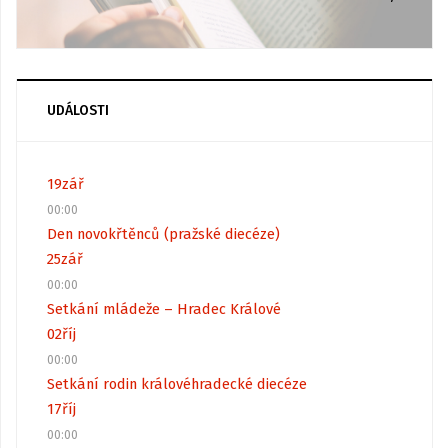
UDÁLOSTI
19
zář
00:00
Den novokřtěnců (pražské diecéze)
25
zář
00:00
Setkání mládeže – Hradec Králové
02
říj
00:00
Setkání rodin královéhradecké diecéze
17
říj
00:00