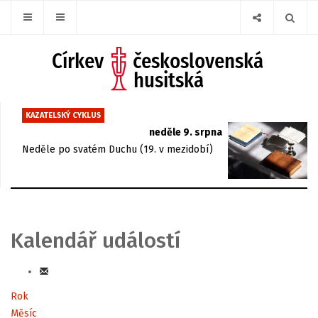
KAZATELSKÝ CYKLUS
neděle 9. srpna
Neděle po svatém Duchu (19. v mezidobí)
Kalendář událostí
Rok
Měsíc