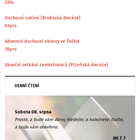
23
lis
Duchovní cvičení (Brněnská diecéze)
03
pro
Adventní duchovní obnovy ve Štěkni
18
pro
Vánoční setkání zaměstnanců (Plzeňská diecéze)
DENNÍ ČTENÍ
Sobota 08. srpna
Proste, a bude vám dáno; hledejte, a naleznete; tlučte,
a bude vám otevřeno.
Mt 7,7