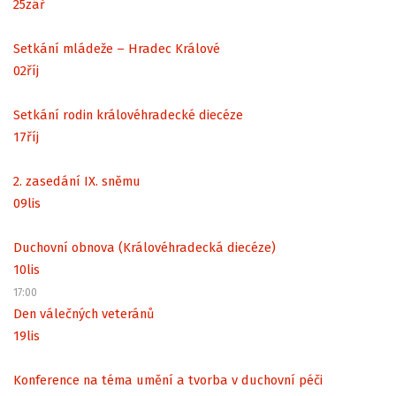
25
zář
Setkání mládeže – Hradec Králové
02
říj
Setkání rodin královéhradecké diecéze
17
říj
2. zasedání IX. sněmu
09
lis
Duchovní obnova (Královéhradecká diecéze)
10
lis
17:00
Den válečných veteránů
19
lis
Konference na téma umění a tvorba v duchovní péči