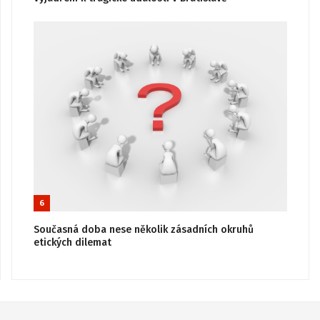
6
Současná doba nese několik zásadních okruhů
etických dilemat