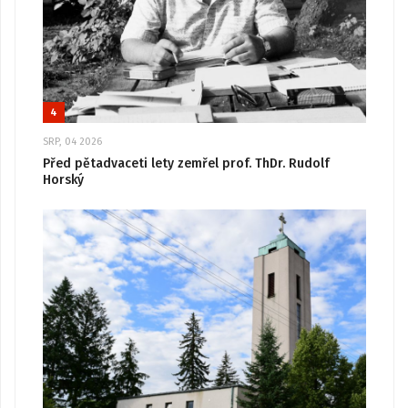
4
SRP, 04 2026
Před pětadvaceti lety zemřel prof. ThDr. Rudolf
Horský