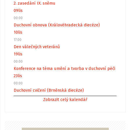
2. zasedání IX. sněmu
09
lis
00:00
Duchovní obnova (Královéhradecká diecéze)
10
lis
17:00
Den válečných veteránů
19
lis
00:00
Konference na téma umění a tvorba v duchovní péči
23
lis
00:00
Duchovní cvičení (Brněnská diecéze)
Zobrazit celý kalendář