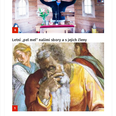
6
Letní „pel mel“ našimi sbory a s jejich členy
1