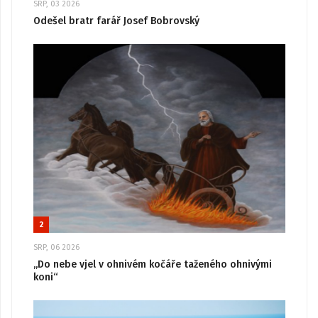
SRP, 03 2026
Odešel bratr farář Josef Bobrovský
2
SRP, 06 2026
„Do nebe vjel v ohnivém kočáře taženého ohnivými
koni“