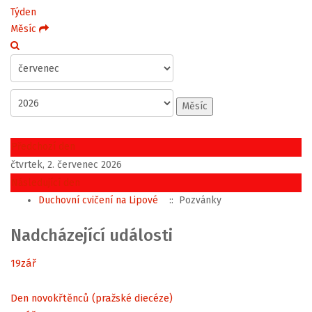
Týden
Měsíc
Měsíc
Předchozí den
čtvrtek, 2. červenec 2026
Následující den
Duchovní cvičení na Lipové
:: Pozvánky
Nadcházející události
19
zář
Den novokřtěnců (pražské diecéze)