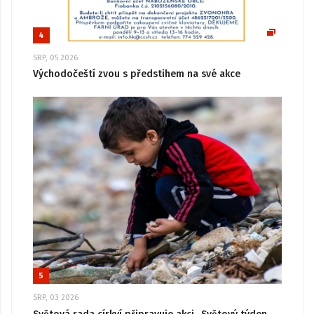
4
SRP, 05 2026
Východočeští zvou s předstihem na své akce
5
SRP, 03 2026