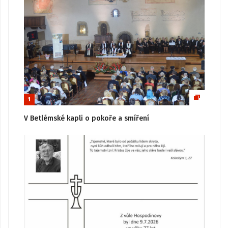
1
V Betlémské kapli o pokoře a smíření