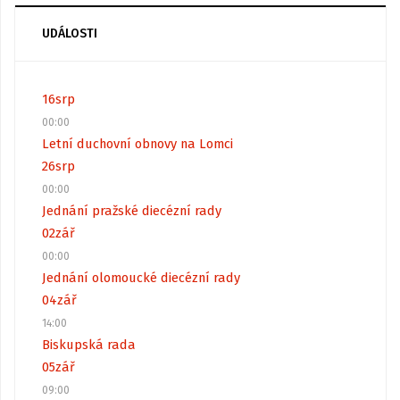
UDÁLOSTI
16
srp
00:00
Letní duchovní obnovy na Lomci
26
srp
00:00
Jednání pražské diecézní rady
02
zář
00:00
Jednání olomoucké diecézní rady
04
zář
14:00
Biskupská rada
05
zář
09:00