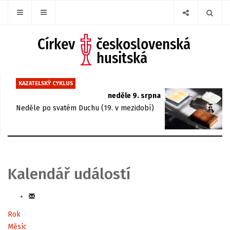
KAZATELSKÝ CYKLUS
neděle 9. srpna
Neděle po svatém Duchu (19. v mezidobí)
Kalendář událostí
Rok
Měsíc