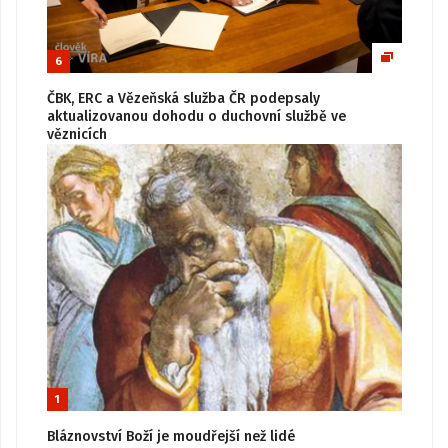
6
ČBK, ERC a Vězeňská služba ČR podepsaly
aktualizovanou dohodu o duchovní službě ve
věznicích
1
Bláznovství Boží je moudřejší než lidé