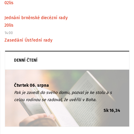
02
lis
Jednání brněnské diecézní rady
20
lis
14:00
Zasedání Ústřední rady
DENNÍ ČTENÍ
Čtvrtek 06. srpna
Pak je zavedl do svého domu, pozval je ke stolu a s
celou rodinou se radoval, že uvěřili v Boha.
Sk 16,34