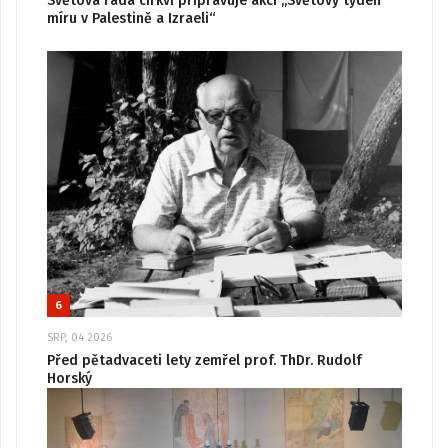
Světová rada církví připravuje akci „Světový týden
míru v Palestině a Izraeli“
6
SRP, 04 2026
Před pětadvaceti lety zemřel prof. ThDr. Rudolf
Horský