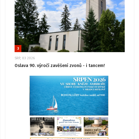
3
SRP, 03 2026
Oslava 90. výročí zavěšení zvonů - i tancem!