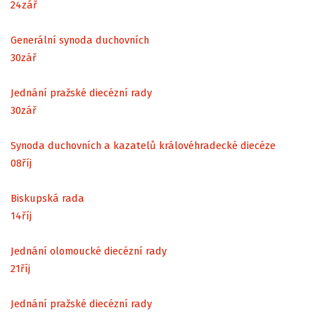
24
zář
Generální synoda duchovních
30
zář
Jednání pražské diecézní rady
30
zář
Synoda duchovních a kazatelů královéhradecké diecéze
08
říj
Biskupská rada
14
říj
Jednání olomoucké diecézní rady
21
říj
Jednání pražské diecézní rady