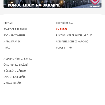
HLEDÁNÍ
ÚŘEDNÍ DESKA
POKROČILÉ HLEDÁNÍ
KALENDÁŘ
PODMÍNKY VYUŽITÍ
PŮVODNÍ VERZE WEBU (ARCHIV)
MAPA STRÁNEK
AKTUALNE.CCSH.CZ (ARCHIV)
TIRÁŽ
PODLE ŠTÍTKŮ
MELODIE PÍSNÍ ZPĚVNÍKU
ČASOPISY KE STAŽENÍ
Z ČESKÉHO ZÁPASU
EXPORT KALENDÁŘE
MAPA ADRESÁŘE