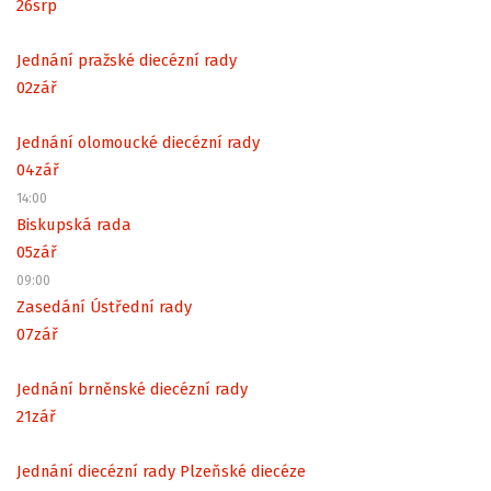
26
srp
Jednání pražské diecézní rady
02
zář
Jednání olomoucké diecézní rady
04
zář
14:00
Biskupská rada
05
zář
09:00
Zasedání Ústřední rady
07
zář
Jednání brněnské diecézní rady
21
zář
Jednání diecézní rady Plzeňské diecéze