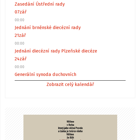
Zasedání Ústřední rady
07
zář
00:00
Jednání brněnské diecézní rady
21
zář
00:00
Jednání diecézní rady Plzeňské diecéze
24
zář
00:00
Generální synoda duchovních
Zobrazit celý kalendář