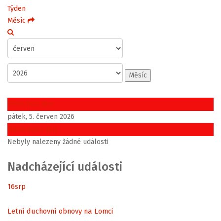
Týden
Měsíc
Měsíc
Předchozí den
pátek, 5. červen 2026
Následující den
Nebyly nalezeny žádné události
Nadcházející události
16
srp
Letní duchovní obnovy na Lomci