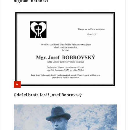
digitální databázi
4
Odešel bratr farář Josef Bobrovský