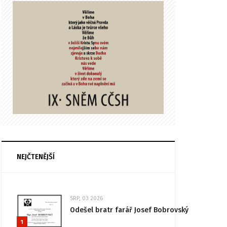
NEJČTENĚJŠÍ
SRP, 03 2026
Odešel bratr farář Josef Bobrovský
1