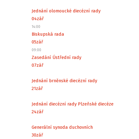
Jednání olomoucké diecézní rady
04
zář
14:00
Biskupská rada
05
zář
09:00
Zasedání Ústřední rady
07
zář
Jednání brněnské diecézní rady
21
zář
Jednání diecézní rady Plzeňské diecéze
24
zář
Generální synoda duchovních
30
zář