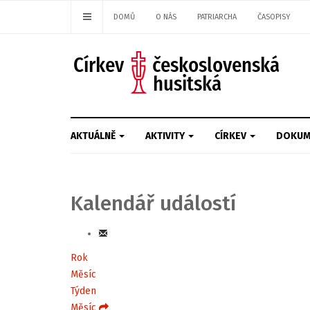
DOMŮ
O NÁS
PATRIARCHA
ČASOPISY
AKTUÁLNĚ
AKTIVITY
CÍRKEV
DOKUM
Kalendář událostí
Rok
Měsíc
Týden
Měsíc