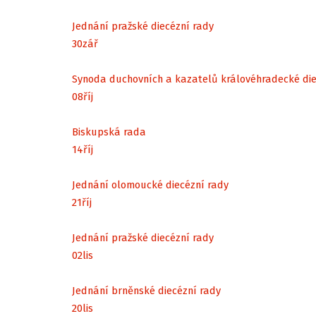
Jednání pražské diecézní rady
30
zář
Synoda duchovních a kazatelů královéhradecké di
08
říj
Biskupská rada
14
říj
Jednání olomoucké diecézní rady
21
říj
Jednání pražské diecézní rady
02
lis
Jednání brněnské diecézní rady
20
lis