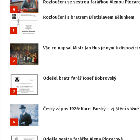
Rozloučení se sestrou farářkou Alenou Plocar
6
Rozloučení s bratrem Břetislavem Bělunkem
1
Vše co napsal Mistr Jan Hus je nyní k dispozici 
2
Odešel bratr farář Josef Bobrovský
3
Český zápas 1926: Karel Farský – zjištění vážn
4
Odešla sestra farářka Alena Plocarová