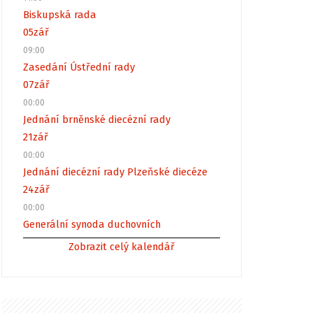
Biskupská rada
05
zář
09:00
Zasedání Ústřední rady
07
zář
00:00
Jednání brněnské diecézní rady
21
zář
00:00
Jednání diecézní rady Plzeňské diecéze
24
zář
00:00
Generální synoda duchovních
Zobrazit celý kalendář