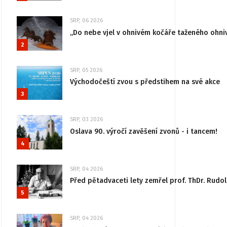
SRP, 06 2026
„Do nebe vjel v ohnivém kočáře taženého ohni
2
SRP, 05 2026
Východočeští zvou s předstihem na své akce
3
SRP, 03 2026
Oslava 90. výročí zavěšení zvonů - i tancem!
4
SRP, 04 2026
Před pětadvaceti lety zemřel prof. ThDr. Rudo
5
SRP, 04 2026