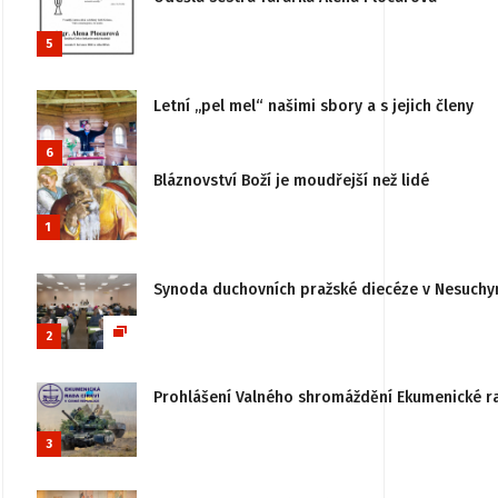
5
Letní „pel mel“ našimi sbory a s jejich členy
6
Bláznovství Boží je moudřejší než lidé
1
Synoda duchovních pražské diecéze v Nesuchy
2
Prohlášení Valného shromáždění Ekumenické rady
3