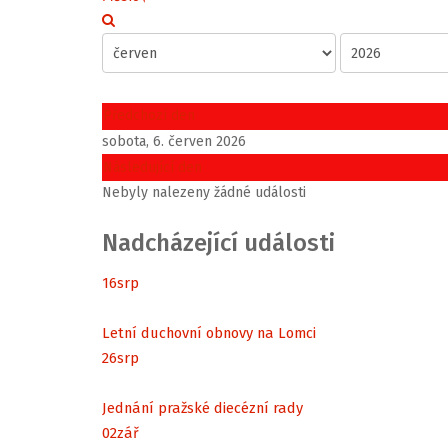
Předchozí den
sobota, 6. červen 2026
Následující den
Nebyly nalezeny žádné události
Nadcházející události
16
srp
Letní duchovní obnovy na Lomci
26
srp
Jednání pražské diecézní rady
02
zář