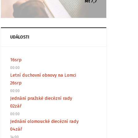
Mt 7,7
UDÁLOSTI
16
srp
00:00
Letní duchovní obnovy na Lomci
26
srp
00:00
Jednání pražské diecézní rady
02
zář
00:00
Jednání olomoucké diecézní rady
04
zář
14:00