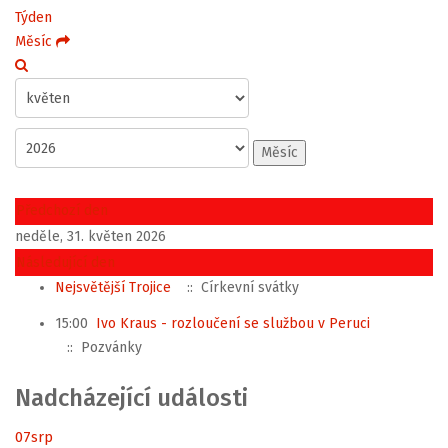
Týden
Měsíc
Měsíc
Předchozí den
neděle, 31. květen 2026
Následující den
Nejsvětější Trojice
:: Církevní svátky
15:00
Ivo Kraus - rozloučení se službou v Peruci
:: Pozvánky
Nadcházející události
07
srp