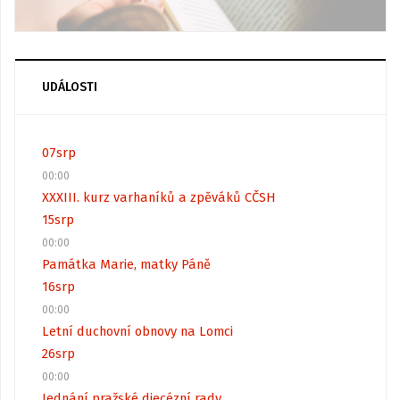
UDÁLOSTI
07
srp
00:00
XXXIII. kurz varhaníků a zpěváků CČSH
15
srp
00:00
Památka Marie, matky Páně
16
srp
00:00
Letní duchovní obnovy na Lomci
26
srp
00:00
Jednání pražské diecézní rady