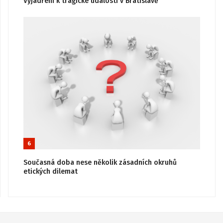
Vyjádření k tragické události v Bratislavě
6
Současná doba nese několik zásadních okruhů
etických dilemat