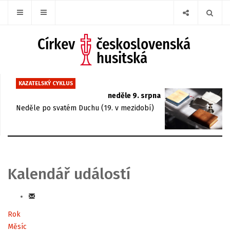
KAZATELSKÝ CYKLUS
neděle 9. srpna
Neděle po svatém Duchu (19. v mezidobí)
Kalendář událostí
Rok
Měsíc