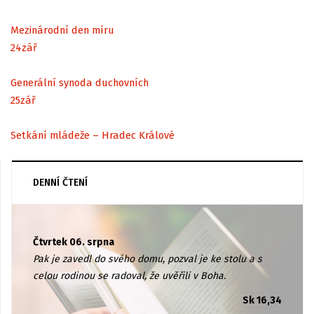
Mezinárodní den míru
24
zář
Generální synoda duchovních
25
zář
Setkání mládeže – Hradec Králové
DENNÍ ČTENÍ
Čtvrtek 06. srpna
Pak je zavedl do svého domu, pozval je ke stolu a s
celou rodinou se radoval, že uvěřili v Boha.
Sk 16,34