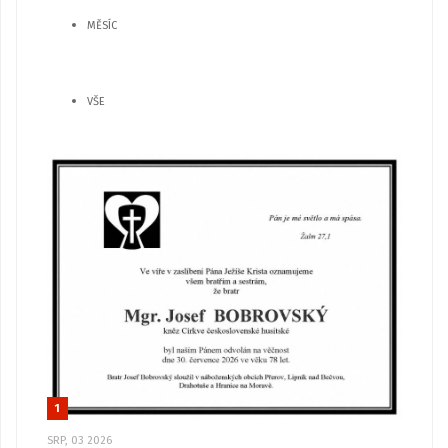
MĚSÍC
VŠE
1
SRP, 03 2026