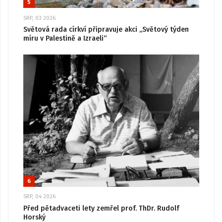
5
SRP, 03 2026
Světová rada církví připravuje akci „Světový týden
míru v Palestině a Izraeli“
6
SRP, 04 2026
Před pětadvaceti lety zemřel prof. ThDr. Rudolf
Horský