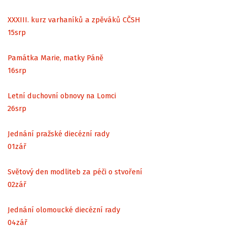
XXXIII. kurz varhaníků a zpěváků CČSH
15
srp
Památka Marie, matky Páně
16
srp
Letní duchovní obnovy na Lomci
26
srp
Jednání pražské diecézní rady
01
zář
Světový den modliteb za péči o stvoření
02
zář
Jednání olomoucké diecézní rady
04
zář