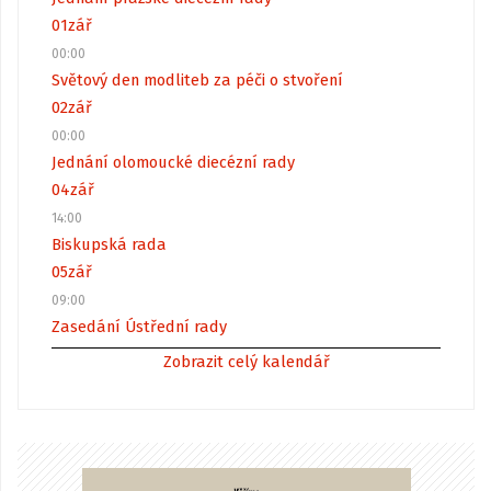
01
zář
00:00
Světový den modliteb za péči o stvoření
02
zář
00:00
Jednání olomoucké diecézní rady
04
zář
14:00
Biskupská rada
05
zář
09:00
Zasedání Ústřední rady
Zobrazit celý kalendář