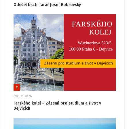
Odešel bratr farář Josef Bobrovský
2
ČVC, 31 2026
Farského kolej – Zázemí pro studium a život v
Dejvicích