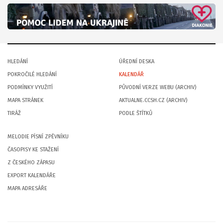
HLEDÁNÍ
ÚŘEDNÍ DESKA
POKROČILÉ HLEDÁNÍ
KALENDÁŘ
PODMÍNKY VYUŽITÍ
PŮVODNÍ VERZE WEBU (ARCHIV)
MAPA STRÁNEK
AKTUALNE.CCSH.CZ (ARCHIV)
TIRÁŽ
PODLE ŠTÍTKŮ
MELODIE PÍSNÍ ZPĚVNÍKU
ČASOPISY KE STAŽENÍ
Z ČESKÉHO ZÁPASU
EXPORT KALENDÁŘE
MAPA ADRESÁŘE