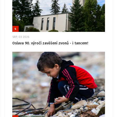
4
SRP, 03 2026
Oslava 90. výročí zavěšení zvonů - i tancem!