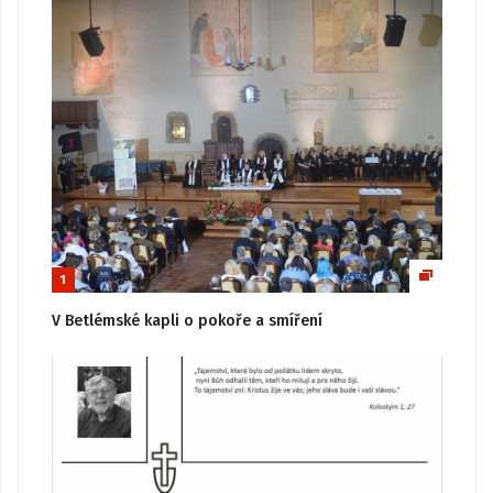
1
V Betlémské kapli o pokoře a smíření