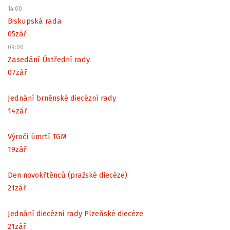
14:00
Biskupská rada
05
zář
09:00
Zasedání Ústřední rady
07
zář
Jednání brněnské diecézní rady
14
zář
Výročí úmrtí TGM
19
zář
Den novokřtěnců (pražské diecéze)
21
zář
Jednání diecézní rady Plzeňské diecéze
21
zář