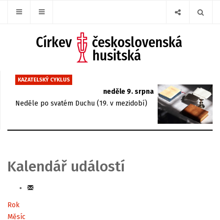
KAZATELSKÝ CYKLUS
neděle 9. srpna
Neděle po svatém Duchu (19. v mezidobí)
Kalendář událostí
Rok
Měsíc