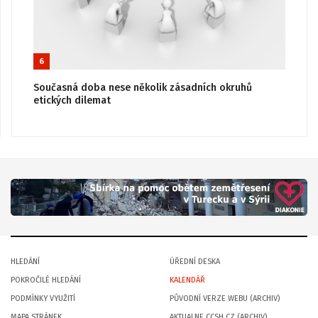
6
Současná doba nese několik zásadních okruhů
etických dilemat
HLEDÁNÍ
ÚŘEDNÍ DESKA
POKROČILÉ HLEDÁNÍ
KALENDÁŘ
PODMÍNKY VYUŽITÍ
PŮVODNÍ VERZE WEBU (ARCHIV)
MAPA STRÁNEK
AKTUALNE.CCSH.CZ (ARCHIV)