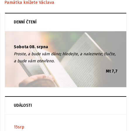
Památka knížete Václava
DENNÍ ČTENÍ
Sobota 08. srpna
Proste, a bude vám dáno; hledejte, a naleznete; tlučte,
a bude vám otevřeno.
Mt 7,7
UDÁLOSTI
15
srp