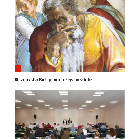
1
Bláznovství Boží je moudřejší než lidé