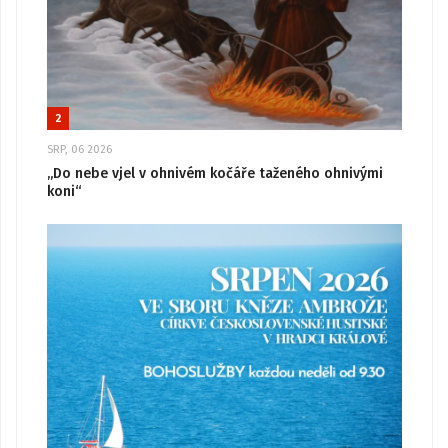
2
SRP, 06 2026
„Do nebe vjel v ohnivém kočáře taženého ohnivými
koni“