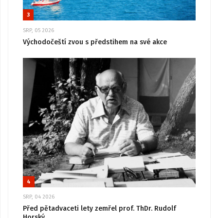
3
SRP, 05 2026
Východočeští zvou s předstihem na své akce
4
SRP, 04 2026
Před pětadvaceti lety zemřel prof. ThDr. Rudolf
Horský