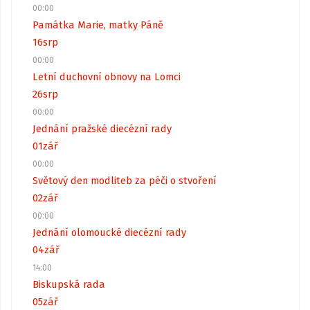
00:00
Památka Marie, matky Páně
16
srp
00:00
Letní duchovní obnovy na Lomci
26
srp
00:00
Jednání pražské diecézní rady
01
zář
00:00
Světový den modliteb za péči o stvoření
02
zář
00:00
Jednání olomoucké diecézní rady
04
zář
14:00
Biskupská rada
05
zář