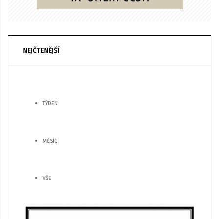
NEJČTENĚJŠÍ
TÝDEN
MĚSÍC
VŠE