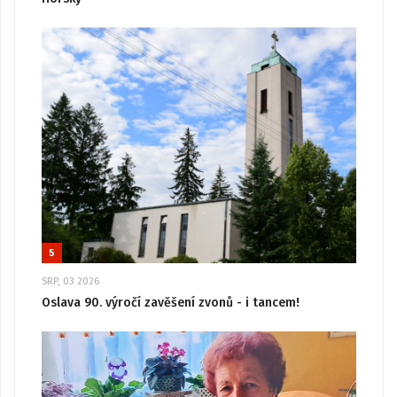
5
SRP, 03 2026
Oslava 90. výročí zavěšení zvonů - i tancem!