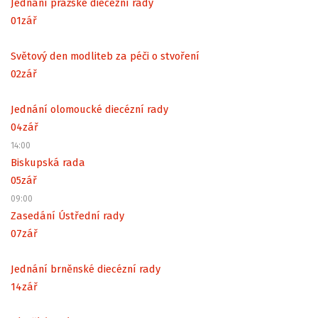
Jednání pražské diecézní rady
01
zář
Světový den modliteb za péči o stvoření
02
zář
Jednání olomoucké diecézní rady
04
zář
14:00
Biskupská rada
05
zář
09:00
Zasedání Ústřední rady
07
zář
Jednání brněnské diecézní rady
14
zář