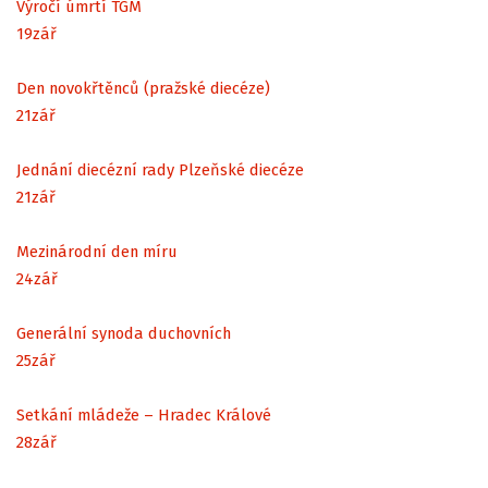
Výročí úmrtí TGM
19
zář
Den novokřtěnců (pražské diecéze)
21
zář
Jednání diecézní rady Plzeňské diecéze
21
zář
Mezinárodní den míru
24
zář
Generální synoda duchovních
25
zář
Setkání mládeže – Hradec Králové
28
zář