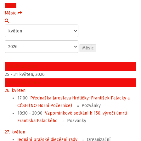
Týden
Měsíc
Měsíc
Předchozí týden
25 - 31 květen, 2026
Následující týden
26. květen
17:00
Přednáška Jaroslava Hrdličky: František Palacký a
CČSH (NO Horní Počernice)
:: Pozvánky
18:30 - 20:30
Vzpomínkové setkání k 150. výročí úmrtí
Františka Palackého
:: Pozvánky
27. květen
Jednání pražské diecézní rady
:: Organizační