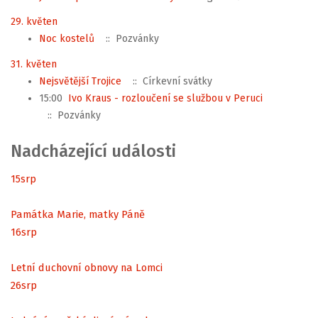
29. květen
Noc kostelů
:: Pozvánky
31. květen
Nejsvětější Trojice
:: Církevní svátky
15:00
Ivo Kraus - rozloučení se službou v Peruci
:: Pozvánky
Nadcházející události
15
srp
Památka Marie, matky Páně
16
srp
Letní duchovní obnovy na Lomci
26
srp