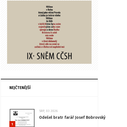
NEJČTENĚJŠÍ
SRP, 03 2026
Odešel bratr farář Josef Bobrovský
1