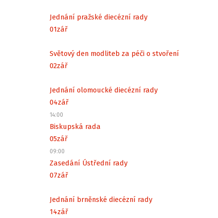
Jednání pražské diecézní rady
01
zář
Světový den modliteb za péči o stvoření
02
zář
Jednání olomoucké diecézní rady
04
zář
14:00
Biskupská rada
05
zář
09:00
Zasedání Ústřední rady
07
zář
Jednání brněnské diecézní rady
14
zář