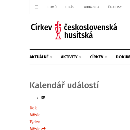
DOMŮ
O NÁS
PATRIARCHA
ČASOPISY
AKTUÁLNĚ
AKTIVITY
CÍRKEV
DOKUM
Kalendář událostí
Rok
Měsíc
Týden
Měsíc