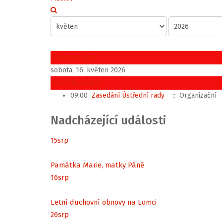
Předchozí den
sobota, 16. květen 2026
Následující den
09:00
Zasedání Ústřední rady
:: Organizační
Nadcházející události
15
srp
Památka Marie, matky Páně
16
srp
Letní duchovní obnovy na Lomci
26
srp