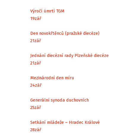
Výročí úmrtí TGM
19
zář
Den novokřtěnců (pražské diecéze)
21
zář
Jednání diecézní rady Plzeňské diecéze
21
zář
Mezinárodní den míru
24
zář
Generální synoda duchovních
25
zář
Setkání mládeže – Hradec Králové
28
zář