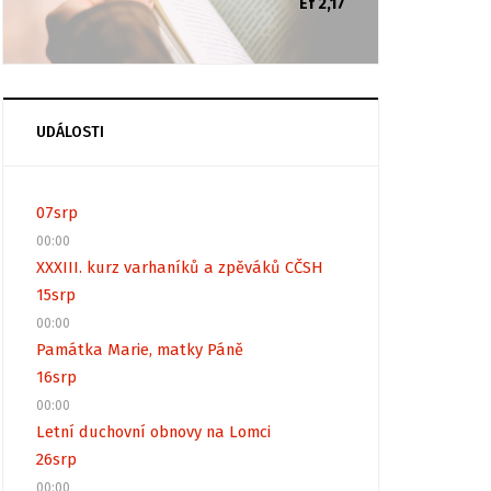
Ef 2,17
UDÁLOSTI
07
srp
00:00
XXXIII. kurz varhaníků a zpěváků CČSH
15
srp
00:00
Památka Marie, matky Páně
16
srp
00:00
Letní duchovní obnovy na Lomci
26
srp
00:00