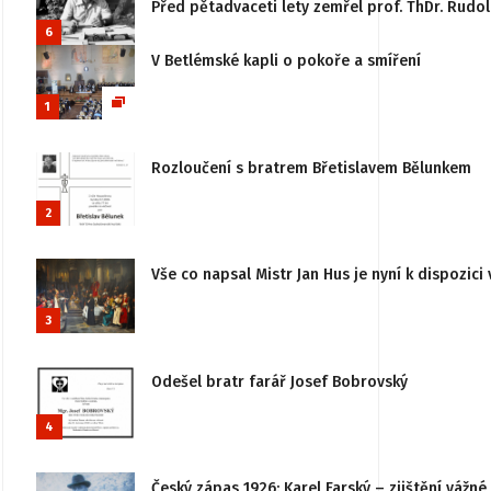
Před pětadvaceti lety zemřel prof. ThDr. Rudo
6
V Betlémské kapli o pokoře a smíření
1
Rozloučení s bratrem Břetislavem Bělunkem
2
Vše co napsal Mistr Jan Hus je nyní k dispozici 
3
Odešel bratr farář Josef Bobrovský
4
Český zápas 1926: Karel Farský – zjištění vážn