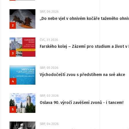
SRP, 06 2026
„Do nebe vjel v ohnivém kočáře taženého ohni
2
ČVC, 31 2026
Farského kolej – Zázemí pro studium a život v 
3
SRP, 05 2026
Východočeští zvou s předstihem na své akce
4
SRP, 03 2026
Oslava 90. výročí zavěšení zvonů - i tancem!
5
SRP, 04 2026