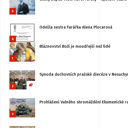
5
Odešla sestra farářka Alena Plocarová
6
Bláznovství Boží je moudřejší než lidé
1
Synoda duchovních pražské diecéze v Nesuchy
2
Prohlášení Valného shromáždění Ekumenické rady
3