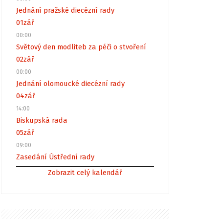
Jednání pražské diecézní rady
01
zář
00:00
Světový den modliteb za péči o stvoření
02
zář
00:00
Jednání olomoucké diecézní rady
04
zář
14:00
Biskupská rada
05
zář
09:00
Zasedání Ústřední rady
Zobrazit celý kalendář