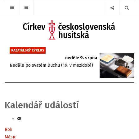
KAZATELSKÝ CYKLUS
neděle 9. srpna
Neděle po svatém Duchu (19. v mezidobí)
Kalendář událostí
Rok
Měsíc