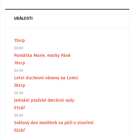
UDÁLOSTI
15
srp
00:00
Památka Marie, matky Páně
16
srp
00:00
Letní duchovní obnovy na Lomci
26
srp
00:00
Jednání pražské diecézní rady
01
zář
00:00
Světový den modliteb za péči o stvoření
02
zář