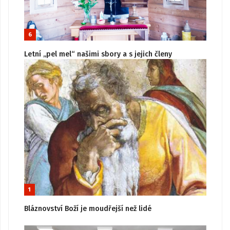
6
Letní „pel mel“ našimi sbory a s jejich členy
1
Bláznovství Boží je moudřejší než lidé