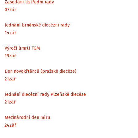
Zasedání Ústřední rady
07
zář
Jednání brněnské diecézní rady
14
zář
Výročí úmrtí TGM
19
zář
Den novokřtěnců (pražské diecéze)
21
zář
Jednání diecézní rady Plzeňské diecéze
21
zář
Mezinárodní den míru
24
zář