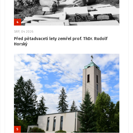
4
SRP, 04 2026
Před pětadvaceti lety zemřel prof. ThDr. Rudolf
Horský
5