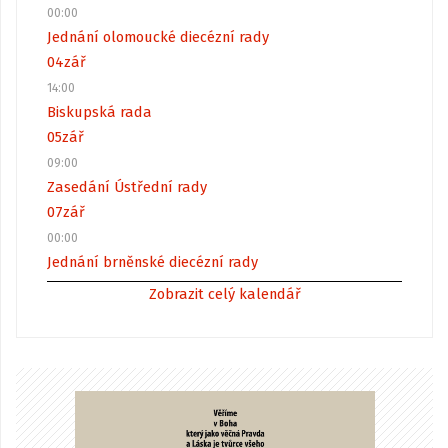
00:00
Jednání olomoucké diecézní rady
04
zář
14:00
Biskupská rada
05
zář
09:00
Zasedání Ústřední rady
07
zář
00:00
Jednání brněnské diecézní rady
Zobrazit celý kalendář