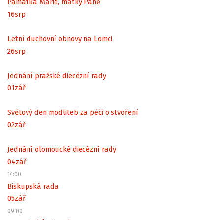
Památka Marie, matky Páně
16
srp
Letní duchovní obnovy na Lomci
26
srp
Jednání pražské diecézní rady
01
zář
Světový den modliteb za péči o stvoření
02
zář
Jednání olomoucké diecézní rady
04
zář
14:00
Biskupská rada
05
zář
09:00