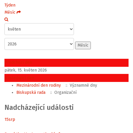
Týden
Měsíc
Měsíc
Předchozí den
pátek, 15. květen 2026
Následující den
Mezinárodní den rodiny
:: Významné dny
Biskupská rada
:: Organizační
Nadcházející události
15
srp