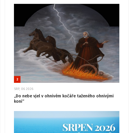
2
SRP, 06 2026
„Do nebe vjel v ohnivém kočáře taženého ohnivými
koni“