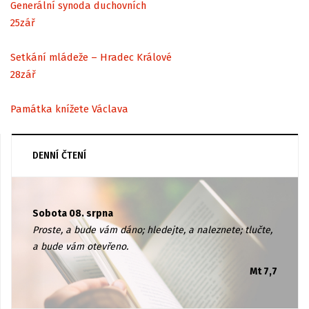
Generální synoda duchovních
25
zář
Setkání mládeže – Hradec Králové
28
zář
Památka knížete Václava
DENNÍ ČTENÍ
Sobota 08. srpna
Proste, a bude vám dáno; hledejte, a naleznete; tlučte,
a bude vám otevřeno.
Mt 7,7