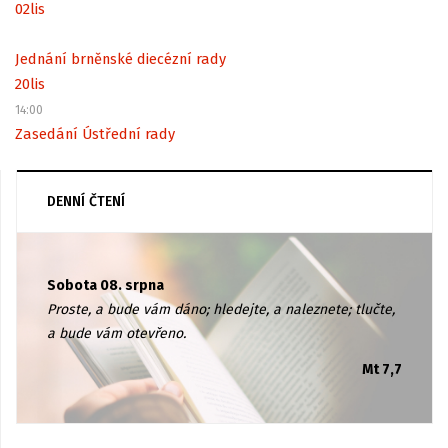
02
lis
Jednání brněnské diecézní rady
20
lis
14:00
Zasedání Ústřední rady
DENNÍ ČTENÍ
Sobota 08. srpna
Proste, a bude vám dáno; hledejte, a naleznete; tlučte,
a bude vám otevřeno.
Mt 7,7