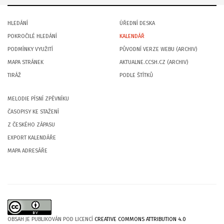
HLEDÁNÍ
ÚŘEDNÍ DESKA
POKROČILÉ HLEDÁNÍ
KALENDÁŘ
PODMÍNKY VYUŽITÍ
PŮVODNÍ VERZE WEBU (ARCHIV)
MAPA STRÁNEK
AKTUALNE.CCSH.CZ (ARCHIV)
TIRÁŽ
PODLE ŠTÍTKŮ
MELODIE PÍSNÍ ZPĚVNÍKU
ČASOPISY KE STAŽENÍ
Z ČESKÉHO ZÁPASU
EXPORT KALENDÁŘE
MAPA ADRESÁŘE
OBSAH JE PUBLIKOVÁN POD LICENCÍ
CREATIVE COMMONS ATTRIBUTION 4.0