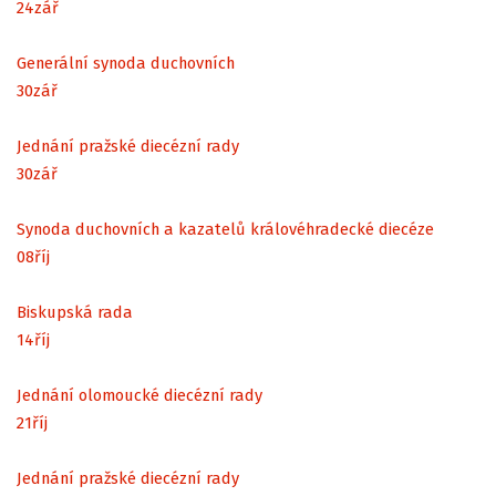
24
zář
Generální synoda duchovních
30
zář
Jednání pražské diecézní rady
30
zář
Synoda duchovních a kazatelů královéhradecké diecéze
08
říj
Biskupská rada
14
říj
Jednání olomoucké diecézní rady
21
říj
Jednání pražské diecézní rady