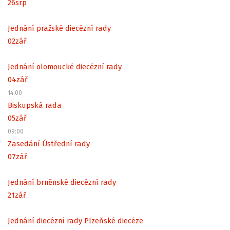
26
srp
Jednání pražské diecézní rady
02
zář
Jednání olomoucké diecézní rady
04
zář
14:00
Biskupská rada
05
zář
09:00
Zasedání Ústřední rady
07
zář
Jednání brněnské diecézní rady
21
zář
Jednání diecézní rady Plzeňské diecéze