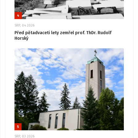
4
SRP, 04 2026
Před pětadvaceti lety zemřel prof. ThDr. Rudolf
Horský
5
SRP, 03 2026