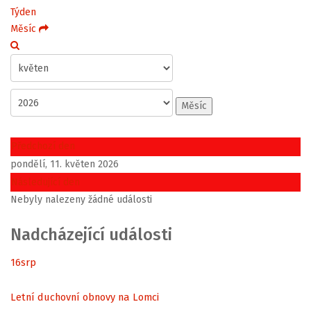
Týden
Měsíc
Měsíc
Předchozí den
pondělí, 11. květen 2026
Následující den
Nebyly nalezeny žádné události
Nadcházející události
16
srp
Letní duchovní obnovy na Lomci