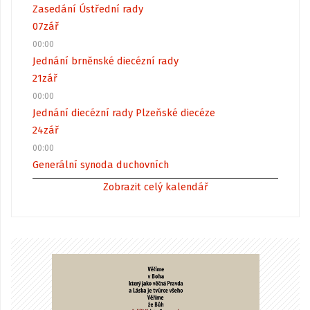
Zasedání Ústřední rady
07
zář
00:00
Jednání brněnské diecézní rady
21
zář
00:00
Jednání diecézní rady Plzeňské diecéze
24
zář
00:00
Generální synoda duchovních
Zobrazit celý kalendář