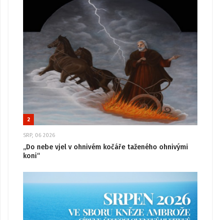
2
SRP, 06 2026
„Do nebe vjel v ohnivém kočáře taženého ohnivými
koni“