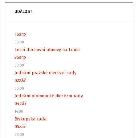
UDÁLOSTI
16
srp
00:00
Letní duchovní obnovy na Lomci
26
srp
00:00
Jednání pražské diecézní rady
02
zář
00:00
Jednání olomoucké diecézní rady
04
zář
14:00
Biskupská rada
05
zář
09:00