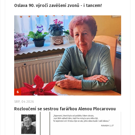
Oslava 90. výročí zavěšení zvonů - i tancem!
6
SRP, 04 2026
Rozloučení se sestrou farářkou Alenou Plocarovou