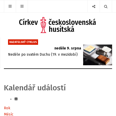
KAZATELSKÝ CYKLUS
neděle 9. srpna
Neděle po svatém Duchu (19. v mezidobí)
Kalendář událostí
Rok
Měsíc