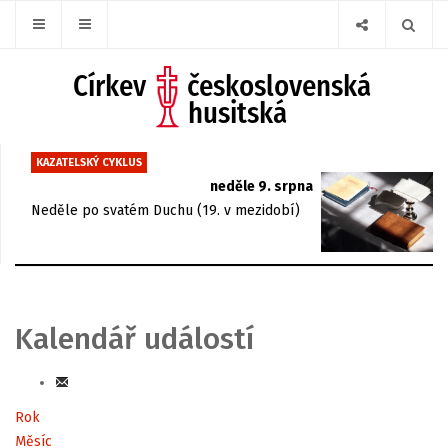
KAZATELSKÝ CYKLUS
neděle 9. srpna
Neděle po svatém Duchu (19. v mezidobí)
Kalendář událostí
Rok
Měsíc