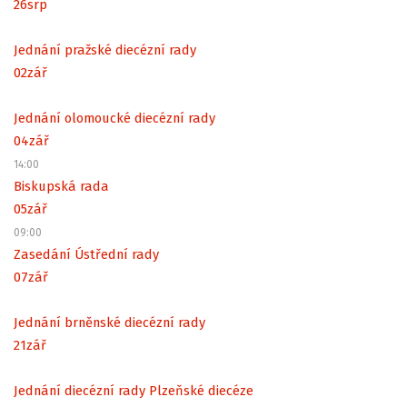
26
srp
Jednání pražské diecézní rady
02
zář
Jednání olomoucké diecézní rady
04
zář
14:00
Biskupská rada
05
zář
09:00
Zasedání Ústřední rady
07
zář
Jednání brněnské diecézní rady
21
zář
Jednání diecézní rady Plzeňské diecéze