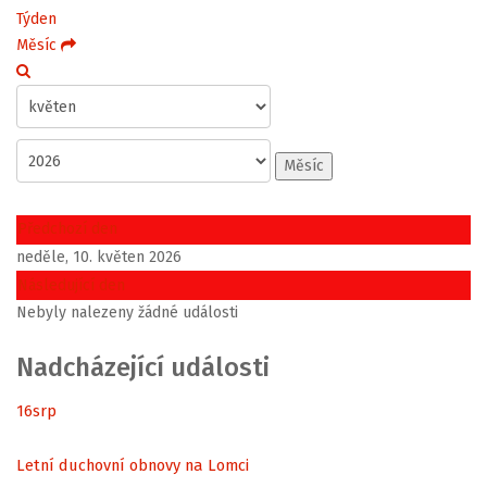
Týden
Měsíc
Měsíc
Předchozí den
neděle, 10. květen 2026
Následující den
Nebyly nalezeny žádné události
Nadcházející události
16
srp
Letní duchovní obnovy na Lomci