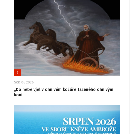
2
SRP, 06 2026
„Do nebe vjel v ohnivém kočáře taženého ohnivými
koni“