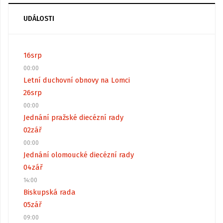
UDÁLOSTI
16
srp
00:00
Letní duchovní obnovy na Lomci
26
srp
00:00
Jednání pražské diecézní rady
02
zář
00:00
Jednání olomoucké diecézní rady
04
zář
14:00
Biskupská rada
05
zář
09:00