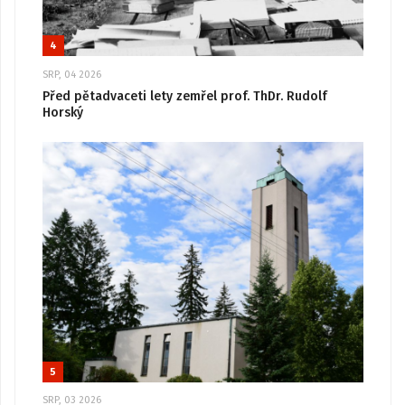
4
SRP, 04 2026
Před pětadvaceti lety zemřel prof. ThDr. Rudolf
Horský
5
SRP, 03 2026