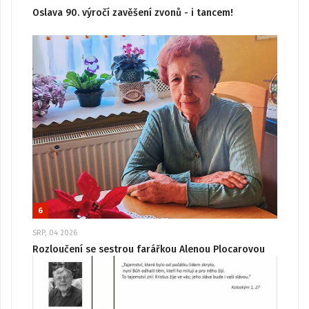
Oslava 90. výročí zavěšení zvonů - i tancem!
6
SRP, 04 2026
Rozloučení se sestrou farářkou Alenou Plocarovou