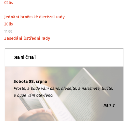
02
lis
Jednání brněnské diecézní rady
20
lis
14:00
Zasedání Ústřední rady
DENNÍ ČTENÍ
Sobota 08. srpna
Proste, a bude vám dáno; hledejte, a naleznete; tlučte,
a bude vám otevřeno.
Mt 7,7