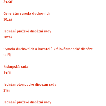
24
zář
Generální synoda duchovních
30
zář
Jednání pražské diecézní rady
30
zář
Synoda duchovních a kazatelů královéhradecké diecéze
08
říj
Biskupská rada
14
říj
Jednání olomoucké diecézní rady
21
říj
Jednání pražské diecézní rady