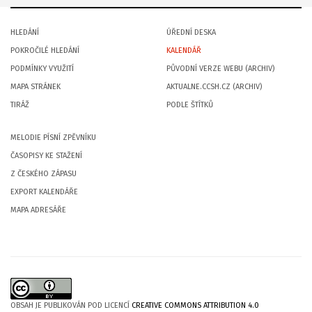
HLEDÁNÍ
ÚŘEDNÍ DESKA
POKROČILÉ HLEDÁNÍ
KALENDÁŘ
PODMÍNKY VYUŽITÍ
PŮVODNÍ VERZE WEBU (ARCHIV)
MAPA STRÁNEK
AKTUALNE.CCSH.CZ (ARCHIV)
TIRÁŽ
PODLE ŠTÍTKŮ
MELODIE PÍSNÍ ZPĚVNÍKU
ČASOPISY KE STAŽENÍ
Z ČESKÉHO ZÁPASU
EXPORT KALENDÁŘE
MAPA ADRESÁŘE
OBSAH JE PUBLIKOVÁN POD LICENCÍ
CREATIVE COMMONS ATTRIBUTION 4.0