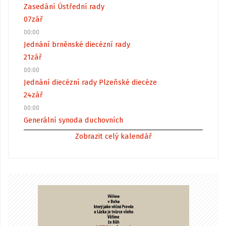
Zasedání Ústřední rady
07
zář
00:00
Jednání brněnské diecézní rady
21
zář
00:00
Jednání diecézní rady Plzeňské diecéze
24
zář
00:00
Generální synoda duchovních
Zobrazit celý kalendář