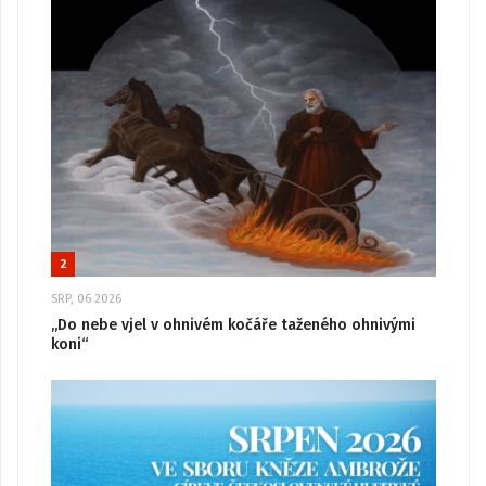
2
SRP, 06 2026
„Do nebe vjel v ohnivém kočáře taženého ohnivými
koni“