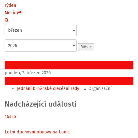
Týden
Měsíc
Měsíc
Předchozí den
pondělí, 2. březen 2026
Následující den
Jednání brněnské diecézní rady
:: Organizační
Nadcházející události
16
srp
Letní duchovní obnovy na Lomci