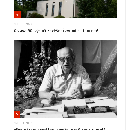
4
SRP, 03 2026
Oslava 90. výročí zavěšení zvonů - i tancem!
5
SRP, 04 2026