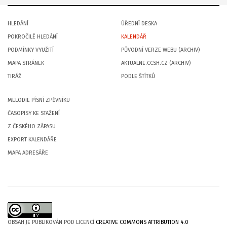
HLEDÁNÍ
ÚŘEDNÍ DESKA
POKROČILÉ HLEDÁNÍ
KALENDÁŘ
PODMÍNKY VYUŽITÍ
PŮVODNÍ VERZE WEBU (ARCHIV)
MAPA STRÁNEK
AKTUALNE.CCSH.CZ (ARCHIV)
TIRÁŽ
PODLE ŠTÍTKŮ
MELODIE PÍSNÍ ZPĚVNÍKU
ČASOPISY KE STAŽENÍ
Z ČESKÉHO ZÁPASU
EXPORT KALENDÁŘE
MAPA ADRESÁŘE
OBSAH JE PUBLIKOVÁN POD LICENCÍ
CREATIVE COMMONS ATTRIBUTION 4.0