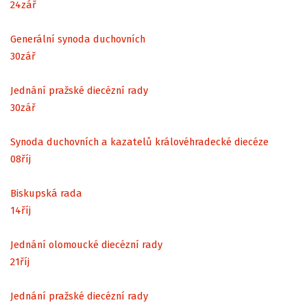
24
zář
Generální synoda duchovních
30
zář
Jednání pražské diecézní rady
30
zář
Synoda duchovních a kazatelů královéhradecké diecéze
08
říj
Biskupská rada
14
říj
Jednání olomoucké diecézní rady
21
říj
Jednání pražské diecézní rady