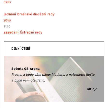
02
lis
Jednání brněnské diecézní rady
20
lis
14:00
Zasedání Ústřední rady
DENNÍ ČTENÍ
Sobota 08. srpna
Proste, a bude vám dáno; hledejte, a naleznete; tlučte,
a bude vám otevřeno.
Mt 7,7