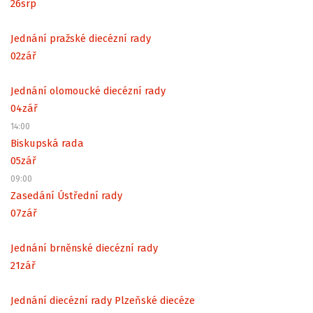
26
srp
Jednání pražské diecézní rady
02
zář
Jednání olomoucké diecézní rady
04
zář
14:00
Biskupská rada
05
zář
09:00
Zasedání Ústřední rady
07
zář
Jednání brněnské diecézní rady
21
zář
Jednání diecézní rady Plzeňské diecéze