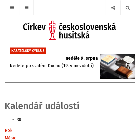
KAZATELSKÝ CYKLUS
neděle 9. srpna
Neděle po svatém Duchu (19. v mezidobí)
Kalendář událostí
Rok
Měsíc