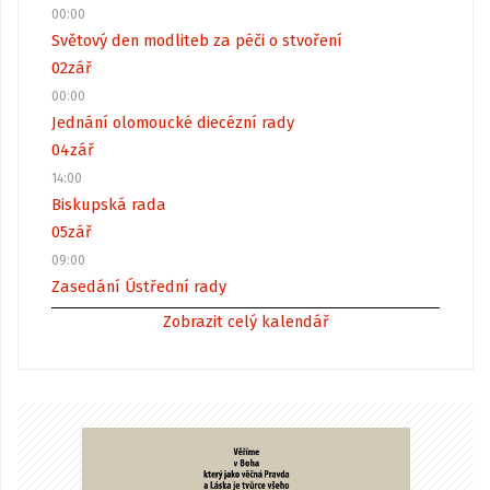
00:00
Světový den modliteb za péči o stvoření
02
zář
00:00
Jednání olomoucké diecézní rady
04
zář
14:00
Biskupská rada
05
zář
09:00
Zasedání Ústřední rady
Zobrazit celý kalendář