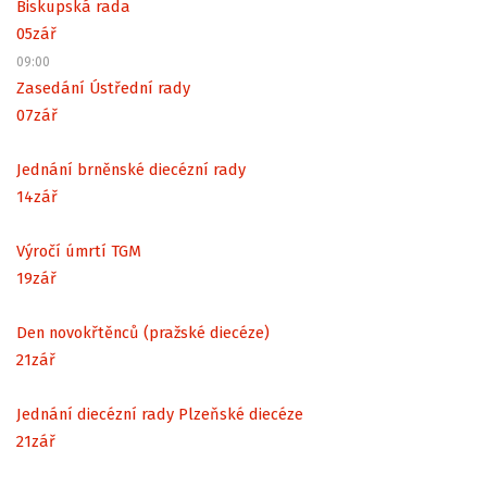
Biskupská rada
05
zář
09:00
Zasedání Ústřední rady
07
zář
Jednání brněnské diecézní rady
14
zář
Výročí úmrtí TGM
19
zář
Den novokřtěnců (pražské diecéze)
21
zář
Jednání diecézní rady Plzeňské diecéze
21
zář