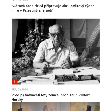
SRP, 03 2026
Světová rada církví připravuje akci „Světový týden
míru v Palestině a Izraeli“
6
SRP, 04 2026
Před pětadvaceti lety zemřel prof. ThDr. Rudolf
Horský