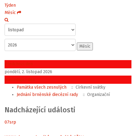
Týden
Měsíc
Měsíc
Předchozí den
pondělí, 2. listopad 2026
Následující den
Památka všech zesnulých
:: Církevní svátky
Jednání brněnské diecézní rady
:: Organizační
Nadcházející události
07
srp