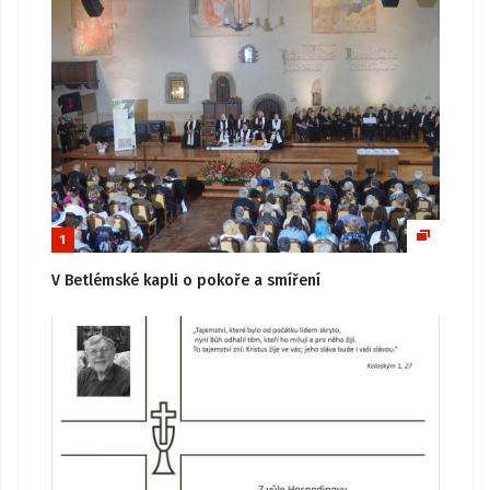
1
V Betlémské kapli o pokoře a smíření