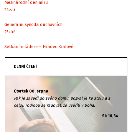
Mezinárodní den míru
24
zář
Generální synoda duchovních
25
zář
Setkání mládeže – Hradec Králové
DENNÍ ČTENÍ
Čtvrtek 06. srpna
Pak je zavedl do svého domu, pozval je ke stolu a s
celou rodinou se radoval, že uvěřili v Boha.
Sk 16,34