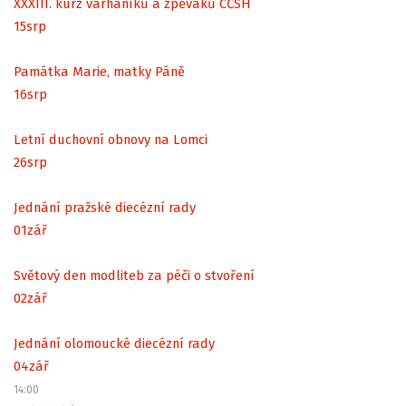
XXXIII. kurz varhaníků a zpěváků CČSH
15
srp
Památka Marie, matky Páně
16
srp
Letní duchovní obnovy na Lomci
26
srp
Jednání pražské diecézní rady
01
zář
Světový den modliteb za péči o stvoření
02
zář
Jednání olomoucké diecézní rady
04
zář
14:00