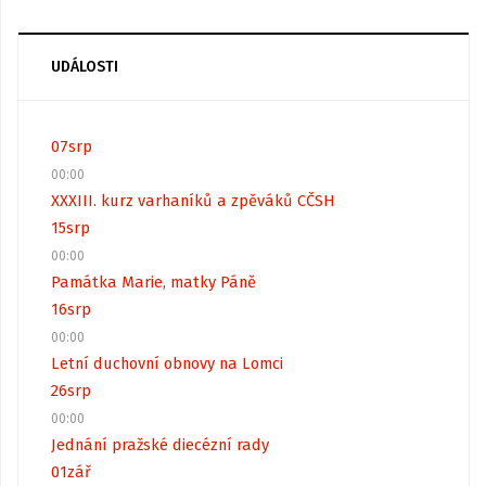
UDÁLOSTI
07
srp
00:00
XXXIII. kurz varhaníků a zpěváků CČSH
15
srp
00:00
Památka Marie, matky Páně
16
srp
00:00
Letní duchovní obnovy na Lomci
26
srp
00:00
Jednání pražské diecézní rady
01
zář