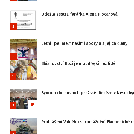
Odešla sestra farářka Alena Plocarová
5
Letní „pel mel“ našimi sbory a s jejich členy
6
Bláznovství Boží je moudřejší než lidé
1
Synoda duchovních pražské diecéze v Nesuchy
2
Prohlášení Valného shromáždění Ekumenické rady