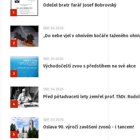
Odešel bratr farář Josef Bobrovský
1
SRP, 06 2026
„Do nebe vjel v ohnivém kočáře taženého ohni
2
SRP, 05 2026
Východočeští zvou s předstihem na své akce
3
SRP, 04 2026
Před pětadvaceti lety zemřel prof. ThDr. Rudo
4
SRP, 03 2026
Oslava 90. výročí zavěšení zvonů - i tancem!
5