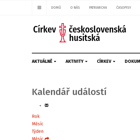
DOMŮ
O NÁS
PATRIARCHA
ČASOPISY
AKTUÁLNĚ
AKTIVITY
CÍRKEV
DOKUM
Kalendář událostí
Rok
Měsíc
Týden
Měsíc