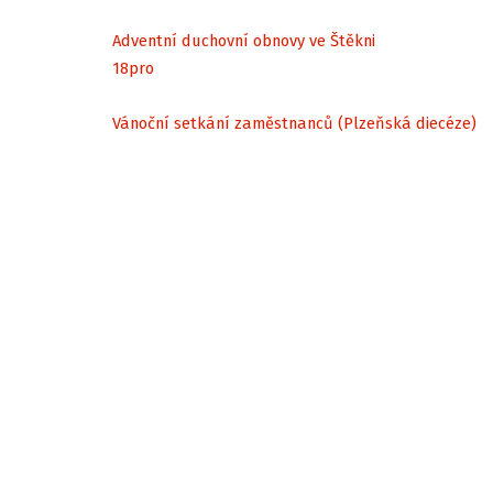
Adventní duchovní obnovy ve Štěkni
18
pro
Vánoční setkání zaměstnanců (Plzeňská diecéze)