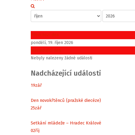
Předchozí den
pondělí, 19. říjen 2026
Následující den
Nebyly nalezeny žádné události
Nadcházející události
19
zář
Den novokřtěnců (pražské diecéze)
25
zář
Setkání mládeže – Hradec Králové
02
říj