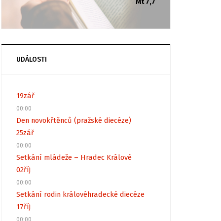
Mt 7,7
UDÁLOSTI
19
zář
00:00
Den novokřtěnců (pražské diecéze)
25
zář
00:00
Setkání mládeže – Hradec Králové
02
říj
00:00
Setkání rodin královéhradecké diecéze
17
říj
00:00