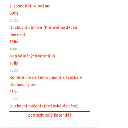
2. zasedání IX. sněmu
09
lis
00:00
Duchovní obnova (Královéhradecká
diecéze)
10
lis
17:00
Den válečných veteránů
19
lis
00:00
Konference na téma umění a tvorba v
duchovní péči
23
lis
00:00
Duchovní cvičení (Brněnská diecéze)
Zobrazit celý kalendář