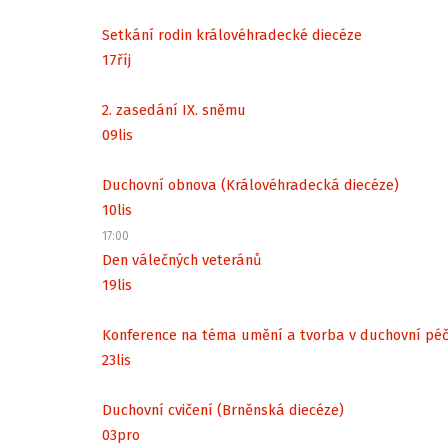
Setkání rodin královéhradecké diecéze
17
říj
2. zasedání IX. sněmu
09
lis
Duchovní obnova (Královéhradecká diecéze)
10
lis
17:00
Den válečných veteránů
19
lis
Konference na téma umění a tvorba v duchovní péč
23
lis
Duchovní cvičení (Brněnská diecéze)
03
pro