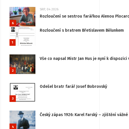
SRP, 04 2026
Rozloučení se sestrou farářkou Alenou Plocar
6
Rozloučení s bratrem Břetislavem Bělunkem
1
Vše co napsal Mistr Jan Hus je nyní k dispozici 
2
Odešel bratr farář Josef Bobrovský
3
Český zápas 1926: Karel Farský – zjištění vážn
4