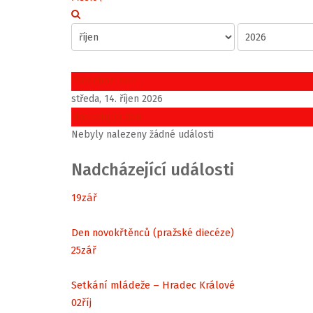
Předchozí den
středa, 14. říjen 2026
Následující den
Nebyly nalezeny žádné události
Nadcházející události
19
zář
Den novokřtěnců (pražské diecéze)
25
zář
Setkání mládeže – Hradec Králové
02
říj