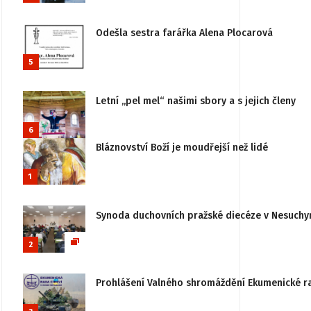
Odešla sestra farářka Alena Plocarová
5
Letní „pel mel“ našimi sbory a s jejich členy
6
Bláznovství Boží je moudřejší než lidé
1
Synoda duchovních pražské diecéze v Nesuchy
2
Prohlášení Valného shromáždění Ekumenické rady