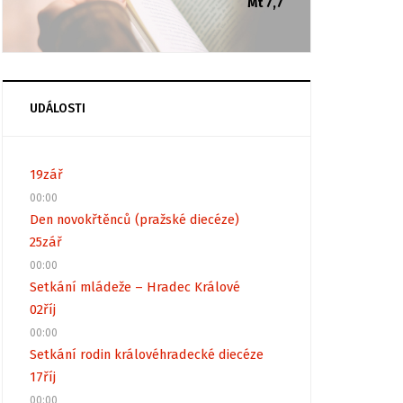
Mt 7,7
UDÁLOSTI
19
zář
00:00
Den novokřtěnců (pražské diecéze)
25
zář
00:00
Setkání mládeže – Hradec Králové
02
říj
00:00
Setkání rodin královéhradecké diecéze
17
říj
00:00