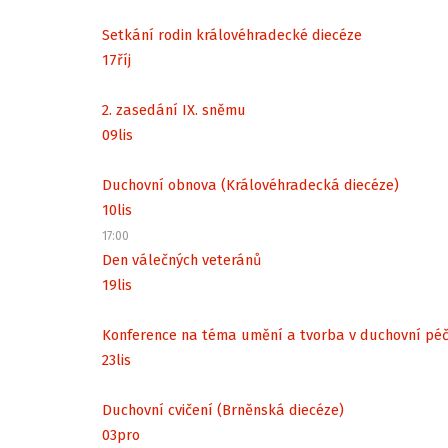
Setkání rodin královéhradecké diecéze
17
říj
2. zasedání IX. sněmu
09
lis
Duchovní obnova (Královéhradecká diecéze)
10
lis
17:00
Den válečných veteránů
19
lis
Konference na téma umění a tvorba v duchovní péč
23
lis
Duchovní cvičení (Brněnská diecéze)
03
pro