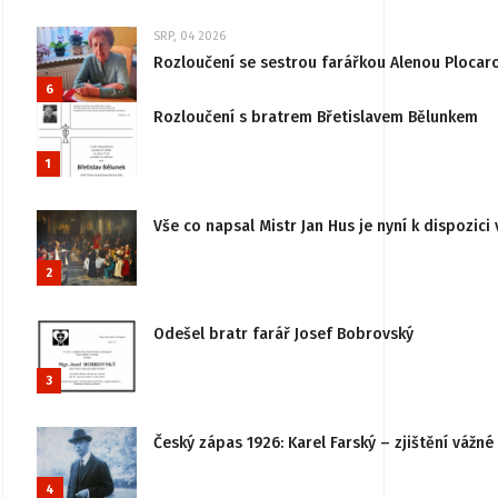
SRP, 04 2026
Rozloučení se sestrou farářkou Alenou Plocar
6
Rozloučení s bratrem Břetislavem Bělunkem
1
Vše co napsal Mistr Jan Hus je nyní k dispozici 
2
Odešel bratr farář Josef Bobrovský
3
Český zápas 1926: Karel Farský – zjištění vážn
4