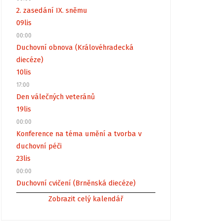
2. zasedání IX. sněmu
09
lis
00:00
Duchovní obnova (Královéhradecká
diecéze)
10
lis
17:00
Den válečných veteránů
19
lis
00:00
Konference na téma umění a tvorba v
duchovní péči
23
lis
00:00
Duchovní cvičení (Brněnská diecéze)
Zobrazit celý kalendář