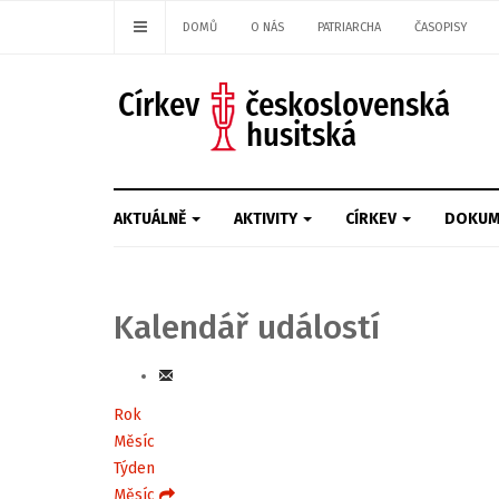
DOMŮ
O NÁS
PATRIARCHA
ČASOPISY
AKTUÁLNĚ
AKTIVITY
CÍRKEV
DOKUM
Kalendář událostí
Rok
Měsíc
Týden
Měsíc