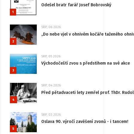
Odešel bratr farář Josef Bobrovský
1
SRP, 06 2026
„Do nebe vjel v ohnivém kočáře taženého ohni
2
SRP, 05 2026
Východočeští zvou s předstihem na své akce
3
SRP, 04 2026
Před pětadvaceti lety zemřel prof. ThDr. Rudo
4
SRP, 03 2026
Oslava 90. výročí zavěšení zvonů - i tancem!
5