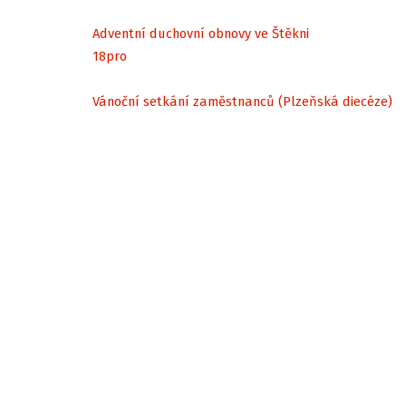
Adventní duchovní obnovy ve Štěkni
18
pro
Vánoční setkání zaměstnanců (Plzeňská diecéze)