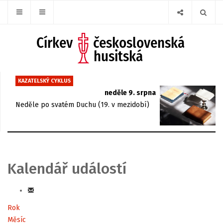
KAZATELSKÝ CYKLUS
neděle 9. srpna
Neděle po svatém Duchu (19. v mezidobí)
Kalendář událostí
Rok
Měsíc