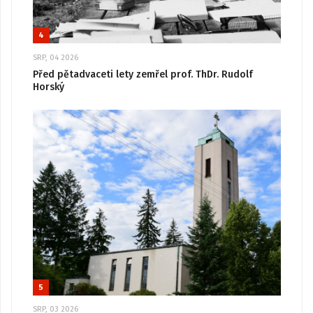
4
SRP, 04 2026
Před pětadvaceti lety zemřel prof. ThDr. Rudolf
Horský
5
SRP, 03 2026