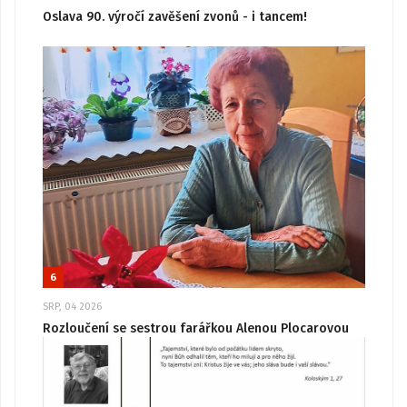
Oslava 90. výročí zavěšení zvonů - i tancem!
6
SRP, 04 2026
Rozloučení se sestrou farářkou Alenou Plocarovou