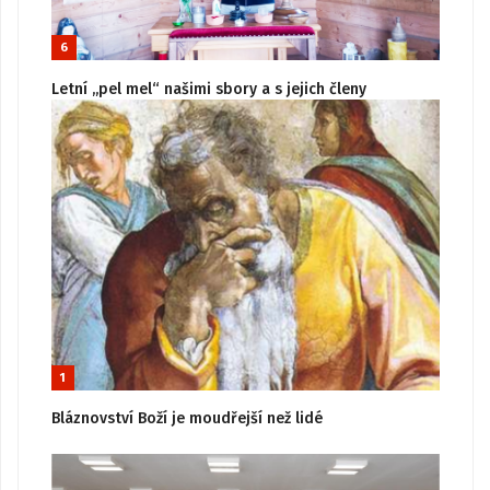
6
Letní „pel mel“ našimi sbory a s jejich členy
1
Bláznovství Boží je moudřejší než lidé