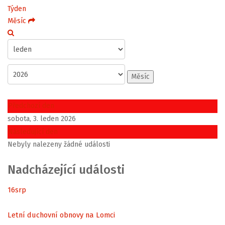
Týden
Měsíc
Měsíc
Předchozí den
sobota, 3. leden 2026
Následující den
Nebyly nalezeny žádné události
Nadcházející události
16
srp
Letní duchovní obnovy na Lomci