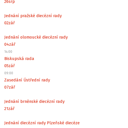
26
srp
Jednání pražské diecézní rady
02
zář
Jednání olomoucké diecézní rady
04
zář
14:00
Biskupská rada
05
zář
09:00
Zasedání Ústřední rady
07
zář
Jednání brněnské diecézní rady
21
zář
Jednání diecézní rady Plzeňské diecéze