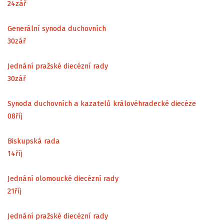
24
zář
Generální synoda duchovních
30
zář
Jednání pražské diecézní rady
30
zář
Synoda duchovních a kazatelů královéhradecké diecéze
08
říj
Biskupská rada
14
říj
Jednání olomoucké diecézní rady
21
říj
Jednání pražské diecézní rady