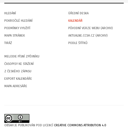
HLEDÁNÍ
ÚŘEDNÍ DESKA
POKROČILÉ HLEDÁNÍ
KALENDÁŘ
PODMÍNKY VYUŽITÍ
PŮVODNÍ VERZE WEBU (ARCHIV)
MAPA STRÁNEK
AKTUALNE.CCSH.CZ (ARCHIV)
TIRÁŽ
PODLE ŠTÍTKŮ
MELODIE PÍSNÍ ZPĚVNÍKU
ČASOPISY KE STAŽENÍ
Z ČESKÉHO ZÁPASU
EXPORT KALENDÁŘE
MAPA ADRESÁŘE
OBSAH JE PUBLIKOVÁN POD LICENCÍ
CREATIVE COMMONS ATTRIBUTION 4.0