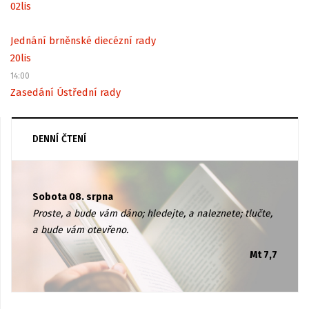
02
lis
Jednání brněnské diecézní rady
20
lis
14:00
Zasedání Ústřední rady
DENNÍ ČTENÍ
Sobota 08. srpna
Proste, a bude vám dáno; hledejte, a naleznete; tlučte,
a bude vám otevřeno.
Mt 7,7