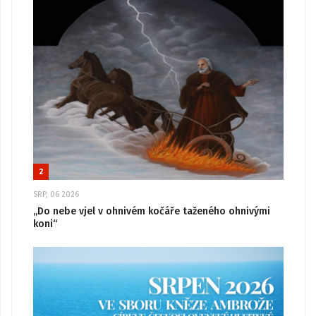
2
SRP, 06 2026
„Do nebe vjel v ohnivém kočáře taženého ohnivými
koni“