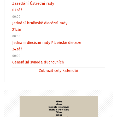
Zasedání Ústřední rady
07
zář
00:00
Jednání brněnské diecézní rady
21
zář
00:00
Jednání diecézní rady Plzeňské diecéze
24
zář
00:00
Generální synoda duchovních
Zobrazit celý kalendář