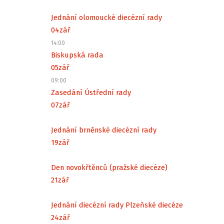
Jednání olomoucké diecézní rady
04
zář
14:00
Biskupská rada
05
zář
09:00
Zasedání Ústřední rady
07
zář
Jednání brněnské diecézní rady
19
zář
Den novokřtěnců (pražské diecéze)
21
zář
Jednání diecézní rady Plzeňské diecéze
24
zář