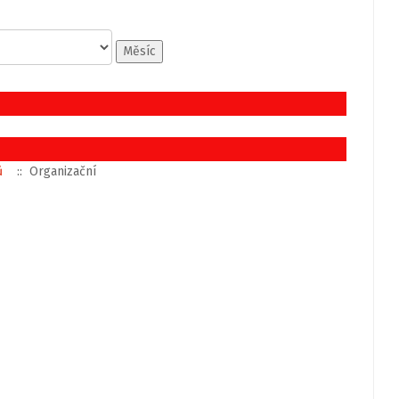
Měsíc
ů
:: Organizační