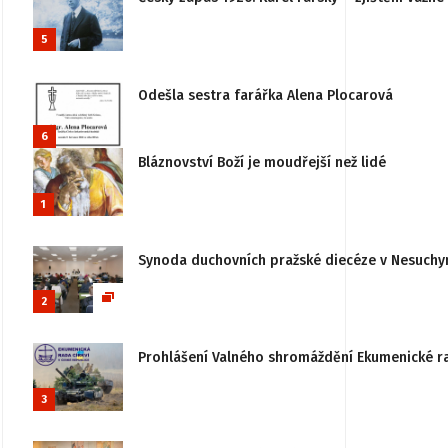
5
Odešla sestra farářka Alena Plocarová
6
Bláznovství Boží je moudřejší než lidé
1
Synoda duchovních pražské diecéze v Nesuchy
2
Prohlášení Valného shromáždění Ekumenické rady
3