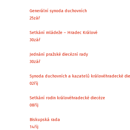
Generální synoda duchovních
25
zář
Setkání mládeže – Hradec Králové
30
zář
Jednání pražské diecézní rady
30
zář
Synoda duchovních a kazatelů královéhradecké di
02
říj
Setkání rodin královéhradecké diecéze
08
říj
Biskupská rada
14
říj