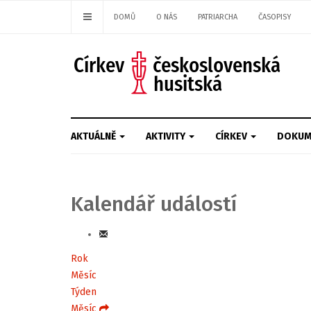
DOMŮ
O NÁS
PATRIARCHA
ČASOPISY
AKTUÁLNĚ
AKTIVITY
CÍRKEV
DOKUM
Kalendář událostí
Rok
Měsíc
Týden
Měsíc