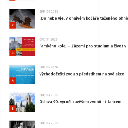
SRP, 06 2026
„Do nebe vjel v ohnivém kočáře taženého ohni
2
ČVC, 31 2026
Farského kolej – Zázemí pro studium a život v 
3
SRP, 05 2026
Východočeští zvou s předstihem na své akce
4
SRP, 03 2026
Oslava 90. výročí zavěšení zvonů - i tancem!
5
SRP, 04 2026