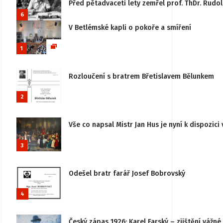
Před pětadvaceti lety zemřel prof. ThDr. Rudo
6
V Betlémské kapli o pokoře a smíření
1
Rozloučení s bratrem Břetislavem Bělunkem
2
Vše co napsal Mistr Jan Hus je nyní k dispozici 
3
Odešel bratr farář Josef Bobrovský
4
Český zápas 1926: Karel Farský – zjištění vážn