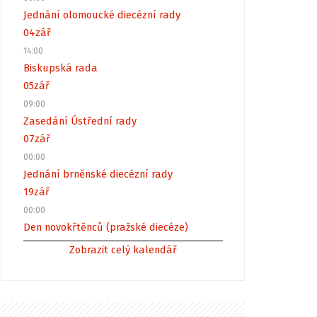
Jednání olomoucké diecézní rady
04
zář
14:00
Biskupská rada
05
zář
09:00
Zasedání Ústřední rady
07
zář
00:00
Jednání brněnské diecézní rady
19
zář
00:00
Den novokřtěnců (pražské diecéze)
Zobrazit celý kalendář