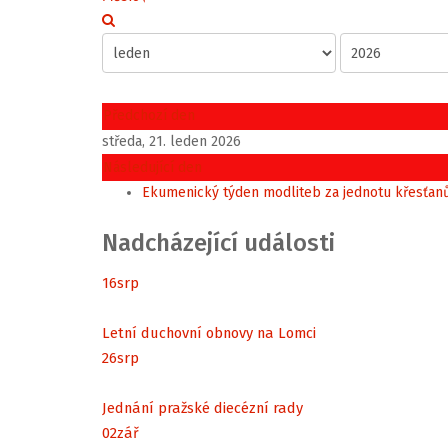
Předchozí den
středa, 21. leden 2026
Následující den
Ekumenický týden modliteb za jednotu křesťan
Nadcházející události
16
srp
Letní duchovní obnovy na Lomci
26
srp
Jednání pražské diecézní rady
02
zář