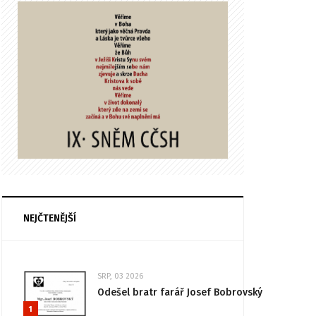
NEJČTENĚJŠÍ
SRP, 03 2026
Odešel bratr farář Josef Bobrovský
1