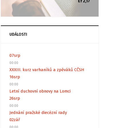
Ef 2,17
UDÁLOSTI
07
srp
00:00
XXXIII. kurz varhaníků a zpěváků CČSH
16
srp
00:00
Letní duchovní obnovy na Lomci
26
srp
00:00
Jednání pražské diecézní rady
02
zář
00:00