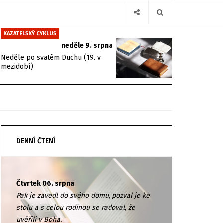
KAZATELSKÝ CYKLUS
neděle 9. srpna
Neděle po svatém Duchu (19. v
mezidobí)
DENNÍ ČTENÍ
Čtvrtek 06. srpna
Pak je zavedl do svého domu, pozval je ke
stolu a s celou rodinou se radoval, že
uvěřili v Boha.