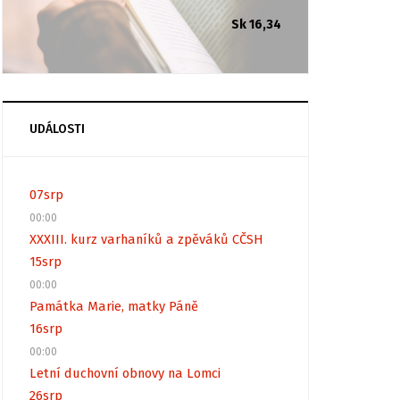
Sk 16,34
UDÁLOSTI
07
srp
00:00
XXXIII. kurz varhaníků a zpěváků CČSH
15
srp
00:00
Památka Marie, matky Páně
16
srp
00:00
Letní duchovní obnovy na Lomci
26
srp