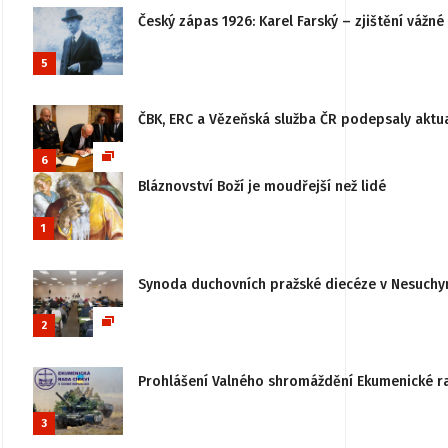
Český zápas 1926: Karel Farský – zjištění vážn
5
ČBK, ERC a Vězeňská služba ČR podepsaly aktu
6
Bláznovství Boží je moudřejší než lidé
1
Synoda duchovních pražské diecéze v Nesuchy
2
Prohlášení Valného shromáždění Ekumenické rady
3