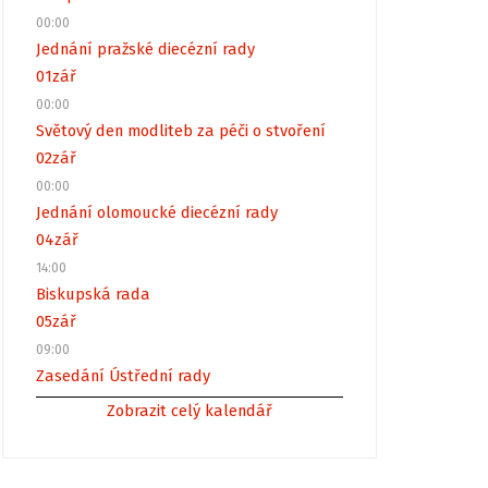
00:00
Jednání pražské diecézní rady
01
zář
00:00
Světový den modliteb za péči o stvoření
02
zář
00:00
Jednání olomoucké diecézní rady
04
zář
14:00
Biskupská rada
05
zář
09:00
Zasedání Ústřední rady
Zobrazit celý kalendář