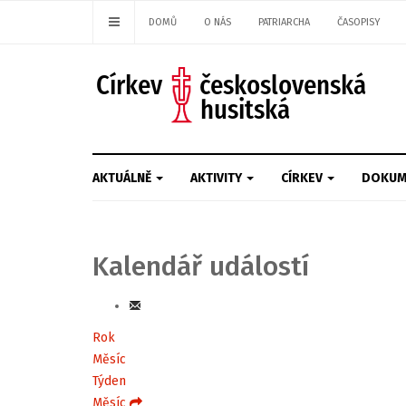
DOMŮ
O NÁS
PATRIARCHA
ČASOPISY
AKTUÁLNĚ
AKTIVITY
CÍRKEV
DOKUM
Kalendář událostí
Rok
Měsíc
Týden
Měsíc