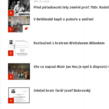
SRP, 04 2026
Před pětadvaceti lety zemřel prof. ThDr. Rudo
6
V Betlémské kapli o pokoře a smíření
1
Rozloučení s bratrem Břetislavem Bělunkem
2
Vše co napsal Mistr Jan Hus je nyní k dispozici 
3
Odešel bratr farář Josef Bobrovský
4