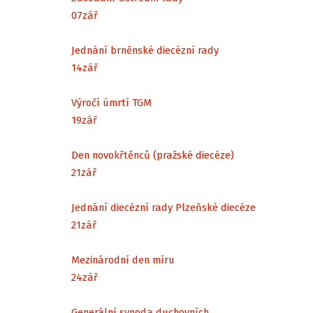
07
zář
Jednání brněnské diecézní rady
14
zář
Výročí úmrtí TGM
19
zář
Den novokřtěnců (pražské diecéze)
21
zář
Jednání diecézní rady Plzeňské diecéze
21
zář
Mezinárodní den míru
24
zář
Generální synoda duchovních