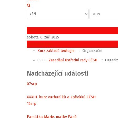
Předchozí den
sobota, 6. září 2025
Následující den
Kurz základů teologie
:: Organizační
09:00
Zasedání Ústřední rady CČSH
:: Organiz
Nadcházející události
07
srp
XXXIII. kurz varhaníků a zpěváků CČSH
15
srp
Památka Marie, matky Páně