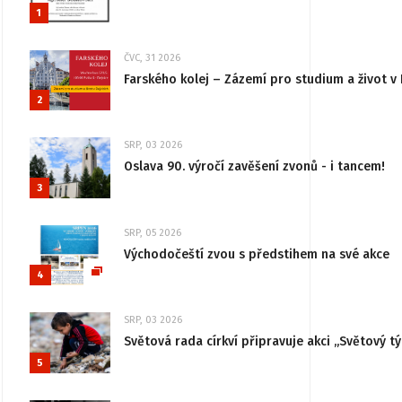
1
ČVC, 31 2026
Farského kolej – Zázemí pro studium a život v 
2
SRP, 03 2026
Oslava 90. výročí zavěšení zvonů - i tancem!
3
SRP, 05 2026
Východočeští zvou s předstihem na své akce
4
SRP, 03 2026
Světová rada církví připravuje akci „Světový tý
5