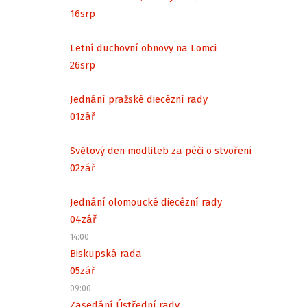
16
srp
Letní duchovní obnovy na Lomci
26
srp
Jednání pražské diecézní rady
01
zář
Světový den modliteb za péči o stvoření
02
zář
Jednání olomoucké diecézní rady
04
zář
14:00
Biskupská rada
05
zář
09:00
Zasedání Ústřední rady