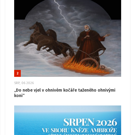
2
SRP, 06 2026
„Do nebe vjel v ohnivém kočáře taženého ohnivými
koni“