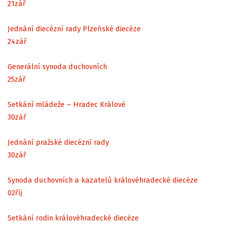
21
zář
Jednání diecézní rady Plzeňské diecéze
24
zář
Generální synoda duchovních
25
zář
Setkání mládeže – Hradec Králové
30
zář
Jednání pražské diecézní rady
30
zář
Synoda duchovních a kazatelů královéhradecké diecéze
02
říj
Setkání rodin královéhradecké diecéze