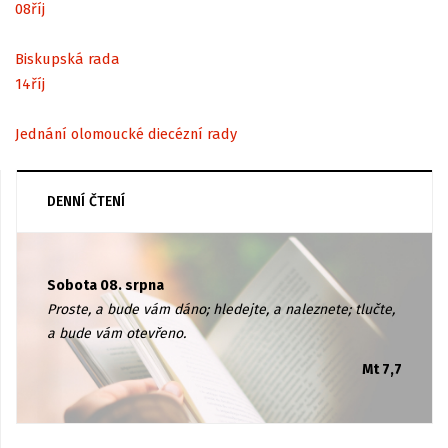
08
říj
Biskupská rada
14
říj
Jednání olomoucké diecézní rady
DENNÍ ČTENÍ
Sobota 08. srpna
Proste, a bude vám dáno; hledejte, a naleznete; tlučte,
a bude vám otevřeno.
Mt 7,7