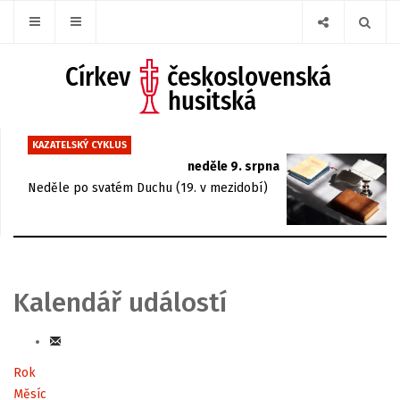
KAZATELSKÝ CYKLUS
neděle 9. srpna
Neděle po svatém Duchu (19. v mezidobí)
Kalendář událostí
Rok
Měsíc