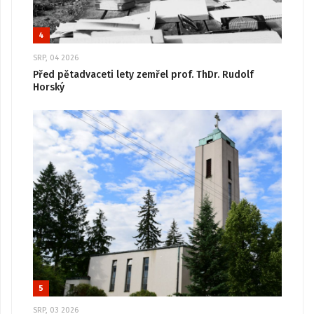
4
SRP, 04 2026
Před pětadvaceti lety zemřel prof. ThDr. Rudolf
Horský
5
SRP, 03 2026