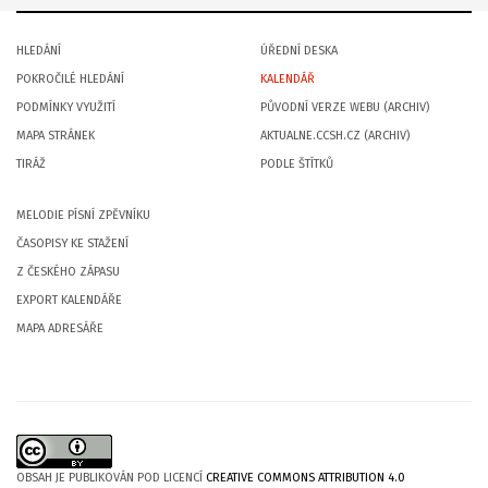
HLEDÁNÍ
ÚŘEDNÍ DESKA
POKROČILÉ HLEDÁNÍ
KALENDÁŘ
PODMÍNKY VYUŽITÍ
PŮVODNÍ VERZE WEBU (ARCHIV)
MAPA STRÁNEK
AKTUALNE.CCSH.CZ (ARCHIV)
TIRÁŽ
PODLE ŠTÍTKŮ
MELODIE PÍSNÍ ZPĚVNÍKU
ČASOPISY KE STAŽENÍ
Z ČESKÉHO ZÁPASU
EXPORT KALENDÁŘE
MAPA ADRESÁŘE
OBSAH JE PUBLIKOVÁN POD LICENCÍ
CREATIVE COMMONS ATTRIBUTION 4.0