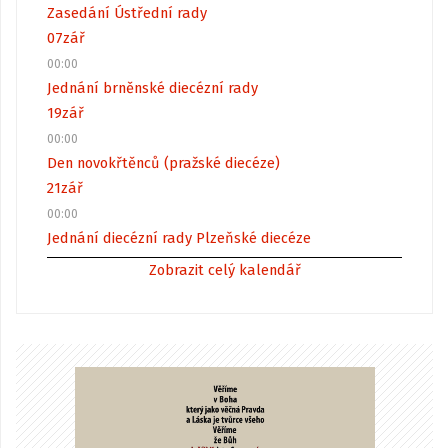
Zasedání Ústřední rady
07
zář
00:00
Jednání brněnské diecézní rady
19
zář
00:00
Den novokřtěnců (pražské diecéze)
21
zář
00:00
Jednání diecézní rady Plzeňské diecéze
Zobrazit celý kalendář