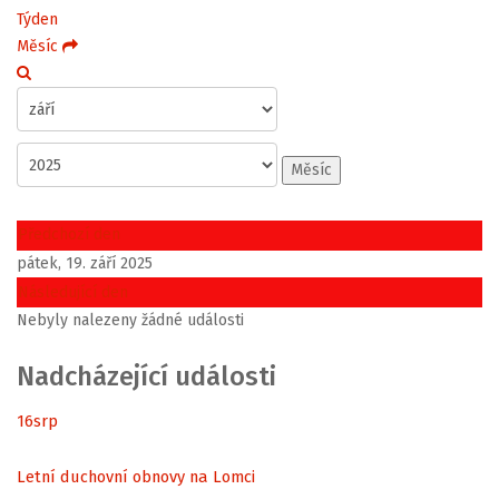
Týden
Měsíc
Měsíc
Předchozí den
pátek, 19. září 2025
Následující den
Nebyly nalezeny žádné události
Nadcházející události
16
srp
Letní duchovní obnovy na Lomci