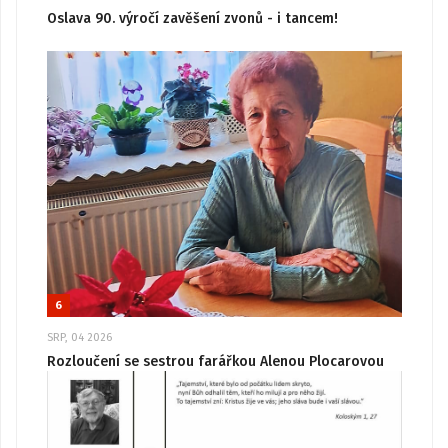
Oslava 90. výročí zavěšení zvonů - i tancem!
6
SRP, 04 2026
Rozloučení se sestrou farářkou Alenou Plocarovou