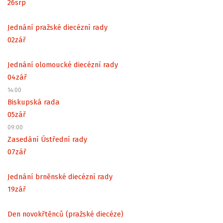
26
srp
Jednání pražské diecézní rady
02
zář
Jednání olomoucké diecézní rady
04
zář
14:00
Biskupská rada
05
zář
09:00
Zasedání Ústřední rady
07
zář
Jednání brněnské diecézní rady
19
zář
Den novokřtěnců (pražské diecéze)