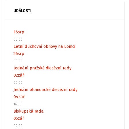
UDÁLOSTI
16
srp
00:00
Letní duchovní obnovy na Lomci
26
srp
00:00
Jednání pražské diecézní rady
02
zář
00:00
Jednání olomoucké diecézní rady
04
zář
14:00
Biskupská rada
05
zář
09:00